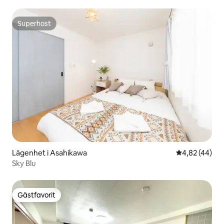
från Asahikawa-stationen | Gratis parkering | Barn
välkomna | Fullt utrustad med luftkonditionering | Lugn
bostadsområde | Långtidsvistelse
Superhost
Superhost
Lägenhet i Asahikawa
4,82 av 5 i g
4,82 (44)
Sky Blu
Gästfavorit
Gästfavorit