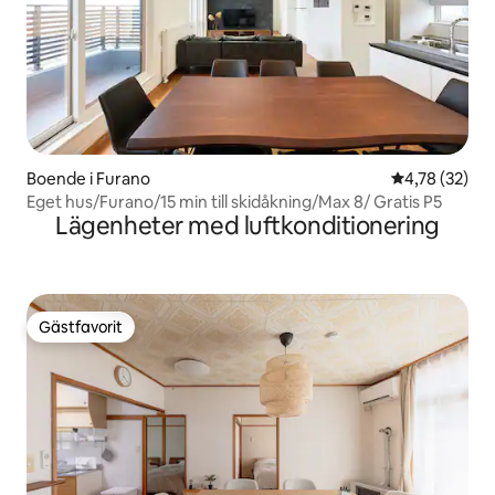
Boende i Furano
4,78 av 5 i g
4,78 (32)
Eget hus/Furano/15 min till skidåkning/Max 8/ Gratis P5
Lägenheter med luftkonditionering
Gästfavorit
Gästfavorit