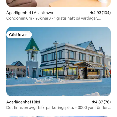
Ägarlägenhet i Asahikawa
4,93 av 5 i ge
4,93 (104)
Condominium - Yukiharu - 1 gratis natt på vardagar,
Asahiyama Zoo 10 minuter, bas för sightseeing, stor
charterstuga för upp till 10 personer i ett rum.
Gästfavorit
Gästfavorit
Ägarlägenhet i Biei
4,87 av 5 i g
4,87 (76)
Det finns en avgiftsfri parkeringsplats + 3000 yen för fler
än 5 personer!Hyr ett hus framför Biei Station, upp till 12