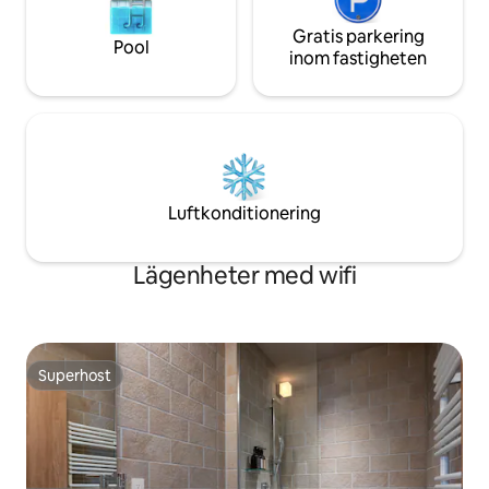
av natthimlen i Biei medan du tittar på
stjärnhimlen!Det finns kullar (nordvästra
Gratis parkering
Pool
kullar och Ken och Mary-träd) för att
inom fastigheten
njuta av landskapet bara en kort
promenad bort, och en blå damm och
Shirokane Onsen med bil!Njut av
Hokkaido med säsongsaktiviteter i
omgivningen, Asahiyama Zoo och
skidåkning på vintern!Vi
rekommenderar nätter i följd!!!Detta är
Luftkonditionering
det bästa stället att bo på för hela
familjen! Boendeadress Omura Okubo,
Kamikawa-gun, Hokkaido
Lägenheter med wifi
Superhost
Superhost