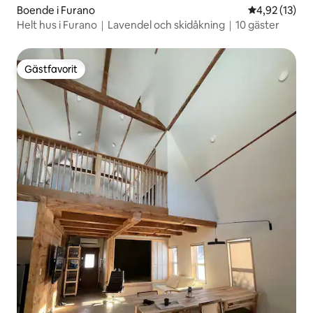
Boende i Furano
4,92 av 5 i g
4,92 (13)
Helt hus i Furano｜Lavendel och skidåkning｜10 gäster
Gästfavorit
Gästfavorit