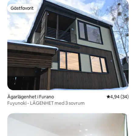
personer kan övernatta, Biei Furano Asahikawa
Gästfavorit
Gästfavorit
Ägarlägenhet i Furano
4,94 av 5 i g
4,94 (34)
Fuyunoki - LÄGENHET med 3 sovrum