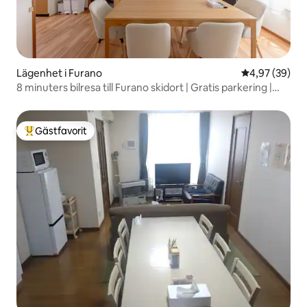
Lägenhet i Furano
4,97 av 5 i g
4,97 (39)
8 minuters bilresa till Furano skidort | Gratis parkering |
Rymligt familiehus
Gästfavorit
Populär gästfavorit