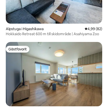
Alpstuga i Higashikawa
4,99 av 5 i g
4,99 (82)
Hokkaido Retreat 600 m till skidområde | Asahiyama Zoo
Gästfavorit
Gästfavorit