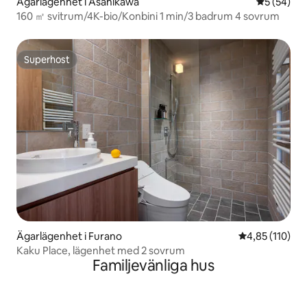
Ägarlägenhet i Asahikawa
5 av 5 i g
5 (54)
160 ㎡ svitrum/4K-bio/Konbini 1 min/3 badrum 4 sovrum
Superhost
Superhost
Ägarlägenhet i Furano
4,85 av 5 i ge
4,85 (110)
Kaku Place, lägenhet med 2 sovrum
Familjevänliga hus