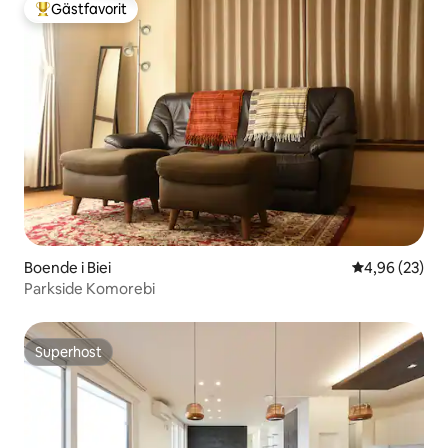
Gästfavorit
Populär gästfavorit
Boende i Biei
4,96 av 5 i g
4,96 (23)
Parkside Komorebi
Superhost
Superhost