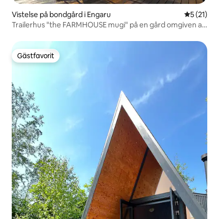
Vistelse på bondgård i Engaru
5 av 5 i g
5 (21)
Trailerhus "the FARMHOUSE mugi" på en gård omgiven av
Hokkaidos vackra natur
Gästfavorit
Gästfavorit