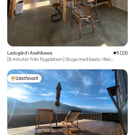
Ladugård i Asahikawa
5 av 5 i g
5 (23)
[8 minuter från flygplatsen] Stuga med bastu i Biei
WAKKA
Gästfavorit
Populär gästfavorit