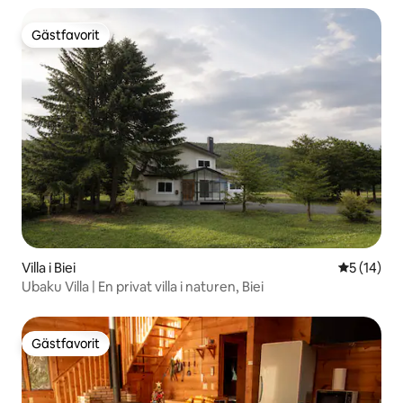
Gästfavorit
Gästfavorit
Villa i Biei
5 av 5 i g
5 (14)
Ubaku Villa | En privat villa i naturen, Biei
Gästfavorit
Gästfavorit