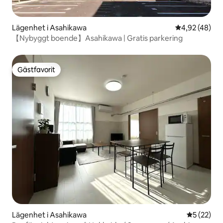
Lägenhet i Asahikawa
4,92 av 5 i g
4,92 (48)
【Nybyggt boende】Asahikawa | Gratis parkering
Gästfavorit
Gästfavorit
Lägenhet i Asahikawa
5 av 5 i g
5 (22)