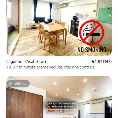
Lägenhet i Asahikawa
4,87 av 5 i ge
4,87 (147)
701U 7 minuters promenad Sta. Stadens centrala
restaurangbutik
Superhost
Superhost