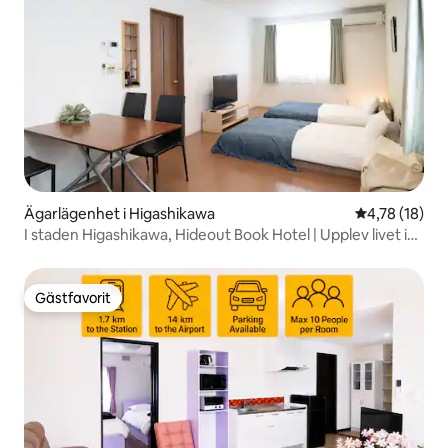
Ägarlägenhet i Higashikawa
4,78 av 5 i g
4,78 (18)
I staden Higashikawa, Hideout Book Hotel | Upplev livet i
Higashikawa | Rekommenderas även för arbetsresor,
sightseeing och fritid.
Gästfavorit
Gästfavorit