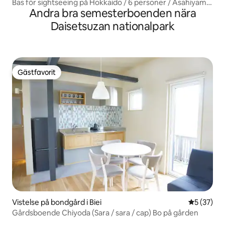
Bas för sightseeing på Hokkaido / 6 personer / Asahiyama
Andra bra semesterboenden nära
Zoo 15 minuter / Asahikawa Medical University 10 minuter
/ Gratis parkering / Luftkonditionering / 02
Daisetsuzan nationalpark
Gästfavorit
Gästfavorit
Vistelse på bondgård i Biei
5 av 5 i g
5 (37)
Gårdsboende Chiyoda (Sara / sara / сар) Bo på gården