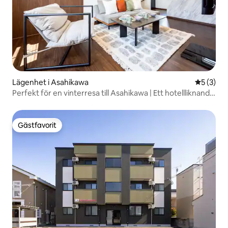
Lägenhet i Asahikawa
5 av 5 i 
5 (3)
Perfekt för en vinterresa till Asahikawa | Ett hotellliknande
boende där du kan njuta av Asahikawa, precis intill
restaurangområdet | Gratis parkering
Gästfavorit
Gästfavorit