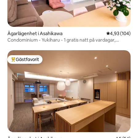
Ägarlägenhet i Asahikawa
4,93 av 5 i ge
4,93 (104)
Condominium - Yukiharu - 1 gratis natt på vardagar,
Asahiyama Zoo 10 minuter, bas för sightseeing, stor
charterstuga för upp till 10 personer i ett rum.
Gästfavorit
Populär gästfavorit