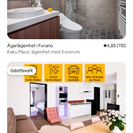
Ägarlägenhet i Furano
4,85 av 5 i ge
4,85 (110)
Kaku Place, lägenhet med 3 sovrum
Gästfavorit
Gästfavorit