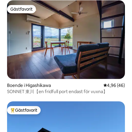
Gästfavorit
Gästfavorit
Boende i Higashikawa
4,96 av 5 i g
4,96 (46)
SONNET 東川【en fridfull port endast för vuxna】
Gästfavorit
Populär gästfavorit