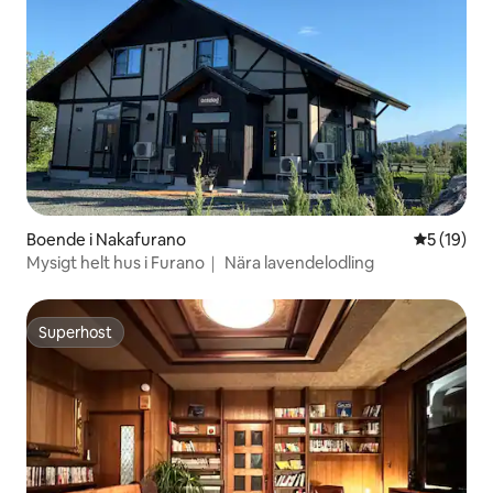
Boende i Nakafurano
5 av 5 i g
5 (19)
Mysigt helt hus i Furano｜ Nära lavendelodling
Superhost
Superhost