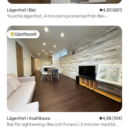
Lägenhet i Biei
4,93 av 5 i ge
4,93 (661)
Yuuichis lägenhet, 4 minuters promenad från Biei-
stationen, bottenvåningen [Ground Floor], rum A
Gästfavorit
Populär gästfavorit
Lägenhet i Asahikawa
4,98 av 5 i ge
4,98 (104)
Bas för sightseeing i Biei och Furano | 3 minuter med bil