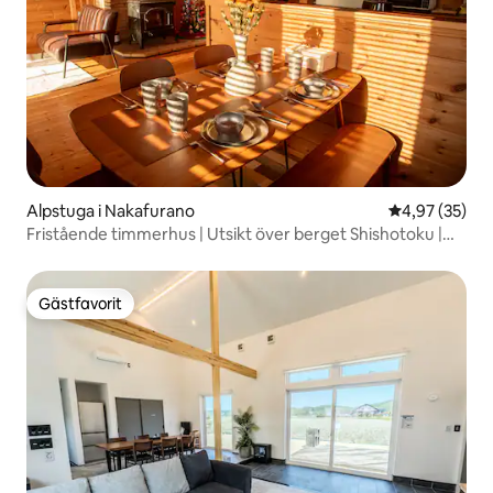
Alpstuga i Nakafurano
4,97 av 5 i g
4,97 (35)
Fristående timmerhus | Utsikt över berget Shishotoku |
Nära Tomita Farm, Furano Ski Resort, 650 meter från JR-
stationen Nakafurano
Gästfavorit
Gästfavorit