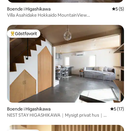
Boende i Higashikawa
5 av 5 i 
5 (5)
Villa Asahidake Hokkaido MountainView
Biei/Furano/djurpark/Asahidake/6 sängar
Gästfavorit
Populär gästfavorit
Boende i Higashikawa
5 av 5 i g
5 (17)
NEST STAY HIGASHIKAWA｜Mysigt privat hus｜
Higashikawa-cho｜Helt hus