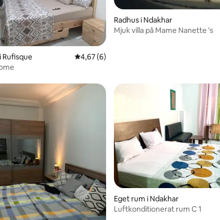
Radhus i Ndakhar
Mjuk villa på Mame Nanette 's
tligt betyg, 56 omdömen
i Rufisque
4,67 av 5 i genomsnittligt betyg, 6 omdöm
4,67 (6)
Home
Eget rum i Ndakhar
Luftkonditionerat rum C 1