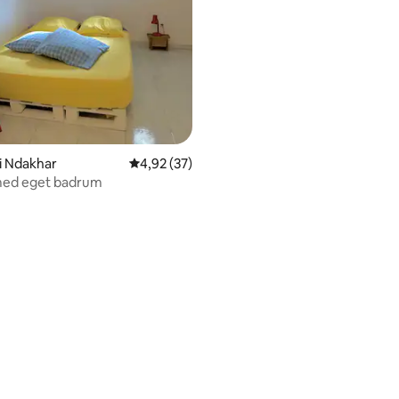
i Ndakhar
4,92 av 5 i genomsnittligt betyg, 37 omdöm
4,92 (37)
ed eget badrum