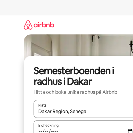
Hoppa
till
innehåll
Semesterboenden i
radhus i Dakar
Hitta och boka unika radhus på Airbnb
Plats
När resultaten är tillgängliga kan du navigera me
Incheckning