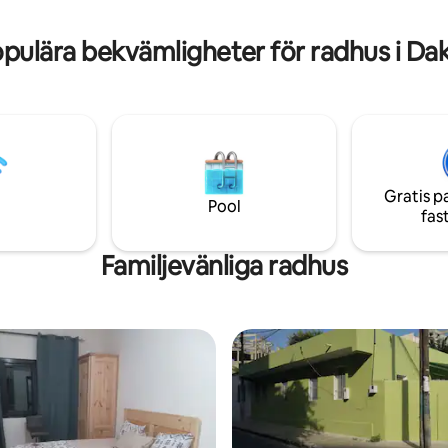
en voiture spot de surf du Vira
rrass. Perfekt miljö,
à pied de la plage de l’île de Ng
centralt. Barnvänligt!
pulära bekvämligheter för radhus i Da
Gratis p
Pool
fas
Familjevänliga radhus