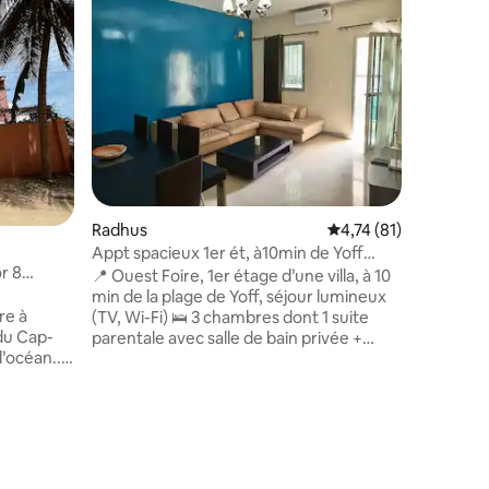
Charmig 
Rymlig st
luftkond
bekväm s
platt-TV
tvättmas
pentry me
mikrovågsugn,
ligger i e
minuter 
en
Radhus
4,74 av 5 i genomsni
4,74 (81)
stormark
hållet. OBS: elektricitet är ditt ansvar. En
Appt spacieux 1er ét, à10min de Yoff
hushåller
ör 8
plage.
📍 Ouest Foire, 1er étage d’une villa, à 10
dag eller 
min de la plage de Yoff, séjour lumineux
re à
(TV, Wi-Fi) 🛌 3 chambres dont 1 suite
 du Cap-
parentale avec salle de bain privée +
lave-linge) 🚿 2ᵉ douche + WC 🍳 Cuisine
équipée : gazinière, frigo, micro-ondes,
hages -
cafetière, ustensiles 🌬️ Ventilateurs
es oiseaux
dispo + 🦟 moustiquaires pour votre
confort ⚡ Électricité incluse ❄️ La
aérée -
climatisation est en option. Comptez 13€
 - 5 mn
par jour, à régler via la plateforme Airbnb