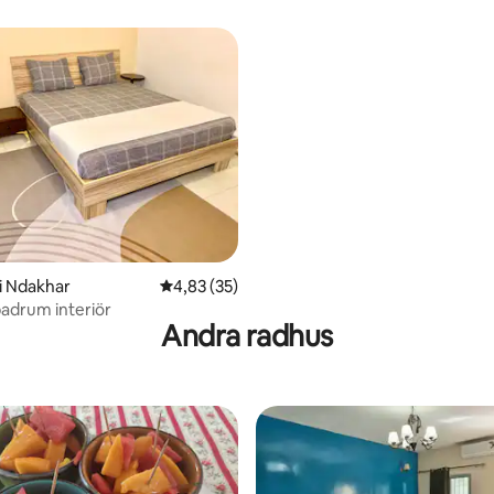
i Ndakhar
4,83 av 5 i genomsnittligt betyg, 35 omdöm
4,83 (35)
adrum interiör
Andra radhus