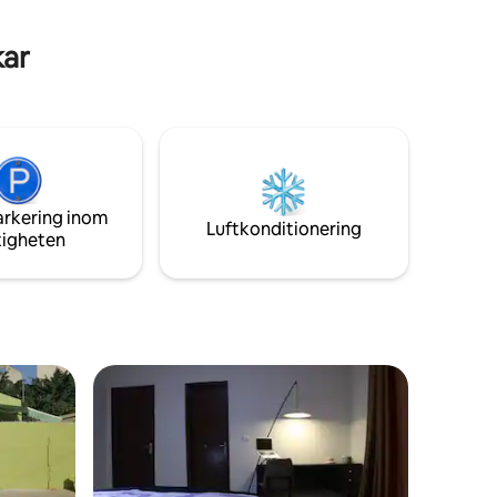
ge - 15mn
(Envoyer de l'argent)
or
kar
arkering inom
Luftkonditionering
tigheten