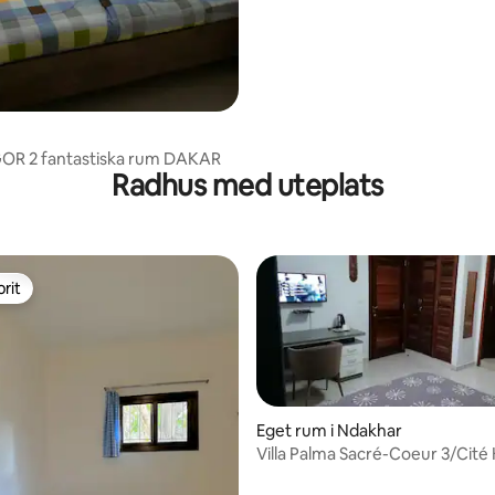
tligt betyg, 25 omdömen
VILLA N'GOR 2 fantastiska rum DAKAR
Radhus med uteplats
rit
rit
Eget rum i Ndakhar
Villa Palma Sacré-Coeur 3/Cité
Gorgui