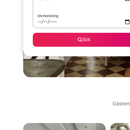
Utcheckning
Sök
Gästerna