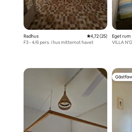
Radhus
4,72 av 5 i genomsnit
4,72 (25)
Eget rum
F3 - 4/6 pers. i hus mittemot havet
Gästfavo
Gästfavo