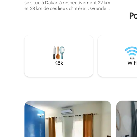
se situe à Dakar, à respectivement 22 km
innergård och te
et 23 km de ces lieux d’intérêt : Grande
lugnt och 
Po
Mosquée de Dakar et Monument de la
Renaissance africaine. Cet hébergement
à 12 km de : Golf Club de Dakar -
Technopole. Vous pourrez profiter d'un
parking privé disponible sur place et
d'une connexion Wi-Fi gratuite. Cet
appartement possède une terrasse, 2
chambres, un salon, ainsi qu’une cuisine
bien équipée avec un frigo américain et
Kök
Wifi
un micro-ondes. Une télévision à écran
plat est à disposition. Vous séjournerez à
respectivement 24 km et 15 km de ces
lieux d’intérêt : Golf des Almadies et
Leopold Sedar Senghor Stadium.
L'aéroport le plus proche (Aéroport
International Léopold Sédar Senghor) est
à 21 km.