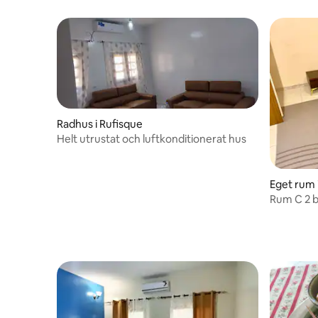
Radhus i Rufisque
Helt utrustat och luftkonditionerat hus
Eget rum 
Rum C 2 b