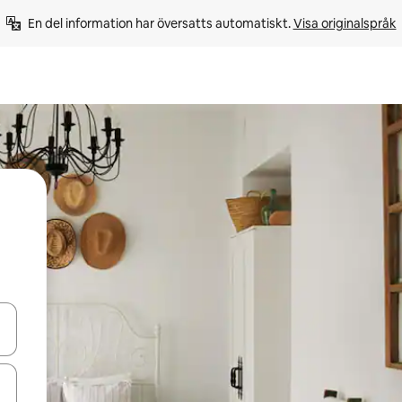
En del information har översatts automatiskt. 
Visa originalspråk
d upp- och nedåtpilarna eller utforska genom att trycka eller svepa.