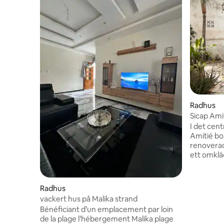
Radhus
Sicap Ami
innergård
I det cen
Amitié bor
renoverad
ett omklä
bäddsoffa,
utrustat 
ett utomhus. Av ekologisk
Radhus
huset ing
vackert hus på Malika strand
väl utrust
Bénéficiant d’un emplacement par loin
är utrustade
de la plage l’hébergement Malika plage
att njuta 