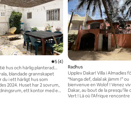
5 av 5 i genomsnittligt betyg, 4 omdöm
5 (4)
Radhus
tié hus och härlig planterad
Upplev Dakar! Villa i Almadies f
trala, blandade grannskapet
personer
“Nanga def, dalal ak jàmm !” ou
 du i ett härligt hus som
bienvenue en Wolof ! Venez viv
es 2024. Huset har 2 sovrum,
Dakar, au bout de la presqu’île
dningsrum, ett kontor med en
Vert ! Là où l’Afrique rencontre l’océan...
 ett vardagsrum, ett fullt
Notre maison : - Ngor / Almadies –
kök, ett badrum inomhus och
quartier prisé de Dakar - 8 couc
a skäl har
Jardinet arboré (où chantent l
en luftkonditionering, men är
!) + terrasses - Clim + ventilateurs /
at med fläktar, och alla sängar
maison traversante, fraîche et 
 med myggnät. Du kommer
Ménage inclus + gardien de nuit
av en planterad, fullt utrustad