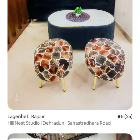
Lägenhet i Rājpur
5 av 5 i g
5 (25)
Hill Nest Studio i Dehradun | Sahastradhara Road