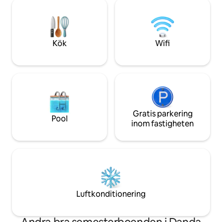
arbetet eller för
kaos och njuta av frisk luft, grönska och
erbjuder detta bo
svala bergsvindar – ta bara med din
blandningen av ko
bärbara dator och dina kläder, så tar vi
underhållning. Boka din prydliga och
hand om resten.
rena vistelse på Fo
Kök
Wifi
komfort, stil och li
Gratis parkering
Pool
inom fastigheten
Luftkonditionering