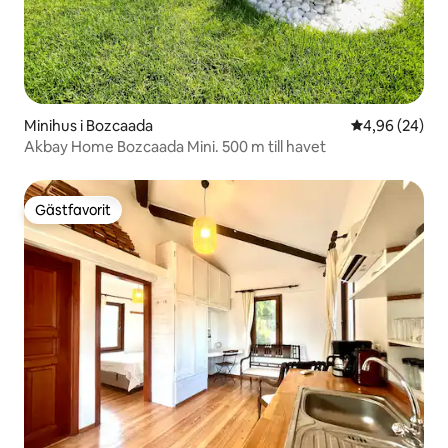
Minihus i Bozcaada
4,96 av 5 i g
4,96 (24)
Akbay Home Bozcaada Mini. 500 m till havet
Gästfavorit
Gästfavorit