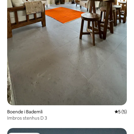
Boende i Bademli
5 av 5 i 
5 (5)
Imbros stenhus D 3