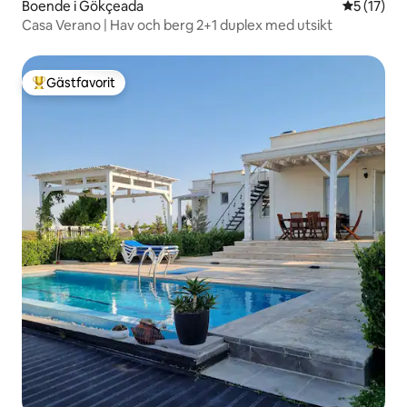
Boende i Gökçeada
5 av 5 i g
5 (17)
Casa Verano | Hav och berg 2+1 duplex med utsikt
Gästfavorit
Populär gästfavorit