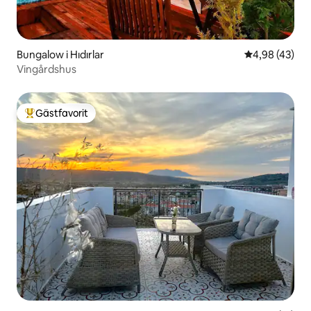
Bungalow i Hıdırlar
4,98 av 5 i g
4,98 (43)
Vingårdshus
Gästfavorit
Populär gästfavorit