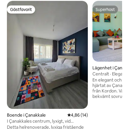
Gästfavorit
Superhost
Gästfavorit
Superhost
Lägenhet i Çanakk
Centralt · Elegant
Luftkonditionerat 1
En elegant och rym
Kordon
hjärtat av Çanakk
från Kordon. Vår 1
bekvämt sovrum, e
vardagsrum och en
vardagsrummet, o
bekvämt. Det finn
Boende i Çanakkale
4,86 av 5 i genomsnittligt be
4,86 (14)
badrum och kök, 2
I Çanakkales centrum, lyxigt, vid
luftkonditionering
stranden, med privat trädgård
Detta helrenoverade, lyxiga fristående