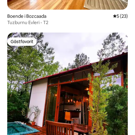
Boende i Bozcaada
5 av 5 i g
5 (23)
Tuzburnu Evleri - T2
Gästfavorit
Gästfavorit