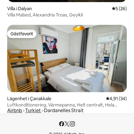
Villa i Dalyan
5 av 5 i g
5 (26)
Villa Mabed, Alexandria Troas, Geyikli
Gästfavorit
Gästfavorit
Lägenhet i Çanakkale
4,91 av 5 i g
4,91 (34)
Luftkonditionering, Värmepanna, Helt centralt, Hela
Airbnb
Turkiet
Dardanelles Strait
lägenheten