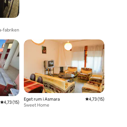
-fabriken
Eget rum i Asmara
4,73 av 5 i genomsni
4,73 (15)
4,73 av 5 i genomsnittligt betyg, 15 omdömen
4,73 (15)
Sweet Home