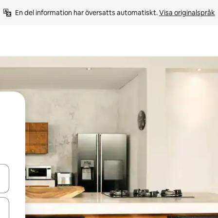
En del information har översatts automatiskt. 
Visa originalspråk
d upp- och nedåtpilarna eller utforska genom att trycka eller svepa.