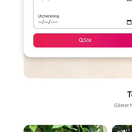
Utcheckning
Sök
T
Gäster h