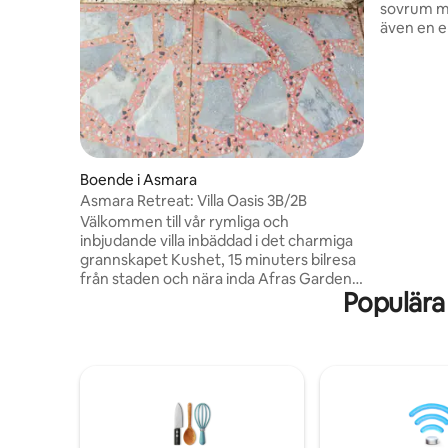
sovrum m
även en e
hyran ing
får fullt v
med vatte
vattenräkn
det. Vi h
solcell. För dem som behöver extra
tjänster -
städning 
Boende i Asmara
Asmara Retreat: Villa Oasis 3B/2B
Välkommen till vår rymliga och
inbjudande villa inbäddad i det charmiga
grannskapet Kushet, 15 minuters bilresa
från staden och nära inda Afras Gardens.
Populära
Denna lugna tillflyktsort erbjuder gott
om utrymme för avkoppling
andenjoymentThe SpaceStep inuti för
att upptäcka en vackert utformad villa
med ett överflöd av utrymme, perfekt
för familjer eller grupper som söker en
bekväm vistelse. Interiören har en ljus
och luftig atmosfär, förstärkt av stora