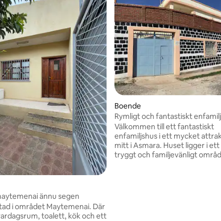
Boende
Rymligt och fantastiskt enfamilj
hjärtat av Asmara
Välkommen till ett fantastiskt
enfamiljshus i ett mycket attrak
mitt i Asmara. Huset ligger i ett
tryggt och familjevänligt områ
perfekt för den som vill ha boe
hög kvalitet i kombination med 
centralt läge. Här bor du i en av
lugn miljö, samtidigt som allt d
aytemenai ännu segen
för ditt dagliga liv finns i närhet
stad i området Maytemenai. Där
butiker, skolor, service och tra
vardagsrum, toalett, kök och ett
Detta är en sällsynt möjlighet at