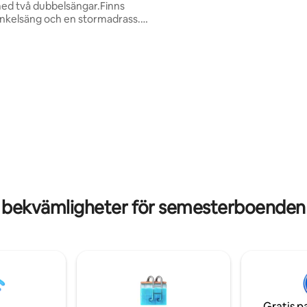
ed två dubbelsängar.Finns
boende som kombinerar komfor
nkelsäng och en stormadrass. I
och en trivsam atmosfär.
år en mellanstor baska som ni
id inflyttning och 6 fulla bermil
n ingår även el- och
ingar, så ni slipper tänka på
ar även lampor som laddas via
 t.ex. tvätt, matlagning eller
så kan vi hjälpa er med det mot
en kostnad. /Natnael Solomun
 bekvämligheter för semesterboenden
Gratis p