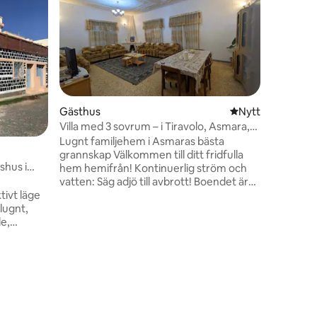
Gästhus
Nytt ställe att bo 
Nytt
Villa med 3 sovrum – i Tiravolo, Asmara,
Eritrea.
Lugnt familjehem i Asmaras bästa
grannskap Välkommen till ditt fridfulla
shus i
hem hemifrån! Kontinuerlig ström och
vatten: Säg adjö till avbrott! Boendet är
tivt läge
utrustat med solcellsdriven el och har
 lugnt,
pålitligt rinnande vatten dygnet runt för
de,
din totala sinnesro. Oslagbart läge:
nde av
Beläget i ett lugnt, högsäkert
ett
diplomatiskt bostadsområde, som
skild och
erbjuder en lugn tillflyktsort samtidigt
Boende
u behöver
som det är lätt att ta sig till det bästa
Asmara M
en –
Asmara har att erbjuda. Familjevänlig
Gästhuset
nsport.
layout.
Beläget i
t hyra ett