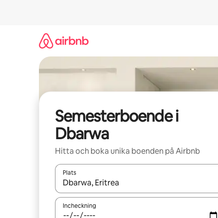
Hoppa
till
innehåll
Semesterboende i
Dbarwa
Hitta och boka unika boenden på Airbnb
Plats
När resultaten är tillgängliga kan du navigera me
Incheckning