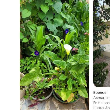
Boende
Asmara m
En fin bo
finns ett 