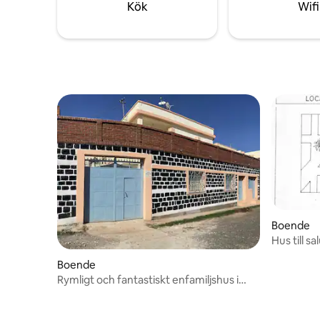
fönster som ramar utsikt över den
Kök
Wifi
frodiga trädgården utanför och
takfönstret.
Boende
Hus till 
Boende
Rymligt och fantastiskt enfamiljshus i
hjärtat av Asmara