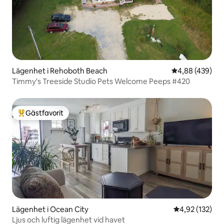
Lägenhet i Rehoboth Beach
4,88 av 5 i ge
4,88 (439)
Timmy's Treeside Studio Pets Welcome Peeps #420
Gästfavorit
Populär gästfavorit
Lägenhet i Ocean City
4,92 av 5 i ge
4,92 (132)
Ljus och luftig lägenhet vid havet