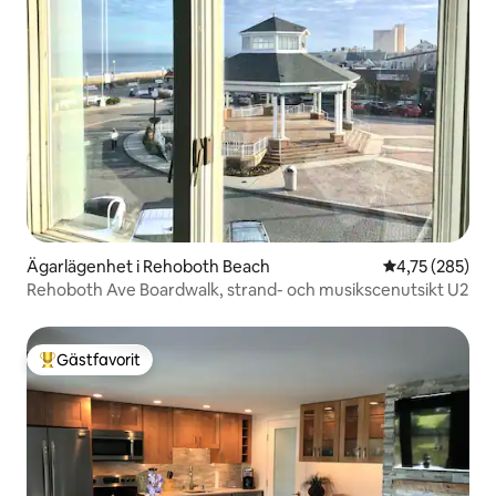
Ägarlägenhet i Rehoboth Beach
4,75 av 5 i ge
4,75 (285)
Rehoboth Ave Boardwalk, strand- och musikscenutsikt U2
Gästfavorit
Populär gästfavorit