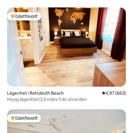
Gästfavorit
Populär gästfavorit
Lägenhet i Rehoboth Beach
4,97 av 5 i ge
4,97 (663)
Mysig lägenhet/3,5 miles från stranden.
Gästfavorit
Populär gästfavorit