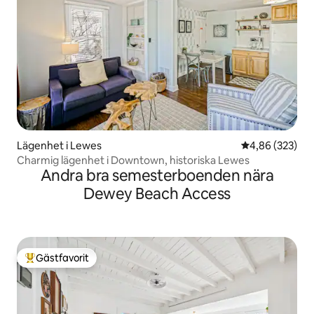
Lägenhet i Lewes
4,86 av 5 i ge
4,86 (323)
Charmig lägenhet i Downtown, historiska Lewes
Andra bra semesterboenden nära
Dewey Beach Access
Gästfavorit
Populär gästfavorit