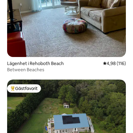
Lägenhet i Rehoboth Beach
4,98 av 5 i ge
4,98 (116)
Between Beaches
Gästfavorit
Populär gästfavorit