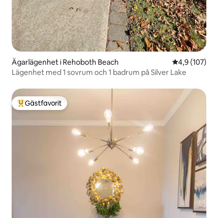
Ägarlägenhet i Rehoboth Beach
4,9 av 5 i ge
4,9 (107)
Lägenhet med 1 sovrum och 1 badrum på Silver Lake
Gästfavorit
Populär gästfavorit