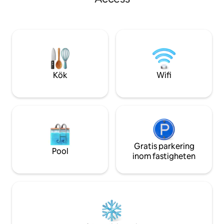
cykeluthyrningsbutik bara några dörrar
och trädgården är d
bort! Njut av en cykeltur genom staden
Utrymmet på 1 20
eller till Dewey Beach. Om du letar efter
DJURVÄNLIGT och 
en naturskön tur kan du njuta av
främre uteplats, f
cykelvägarna till Cape Henlopen State
med 1 queen och k
Park och Lewes.
parkeringsplats, o
11,5 % skatt läggs t
Kök
Wifi
Gratis parkering
Pool
inom fastigheten