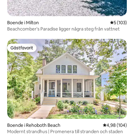
Boende i Milton
5 av 5 i ge
5 (103)
Beachcomber's Paradise ligger några steg från vattnet
Gästfavorit
Gästfavorit
Boende i Rehoboth Beach
4,98 av 5 i ge
4,98 (104)
Modernt strandhus | Promenera till stranden och staden