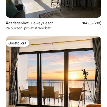
Ägarlägenhet i Dewey Beach
4,86 av 5 i ge
4,86 (218)
På bukten, privat strandbåt
Gästfavorit
Gästfavorit