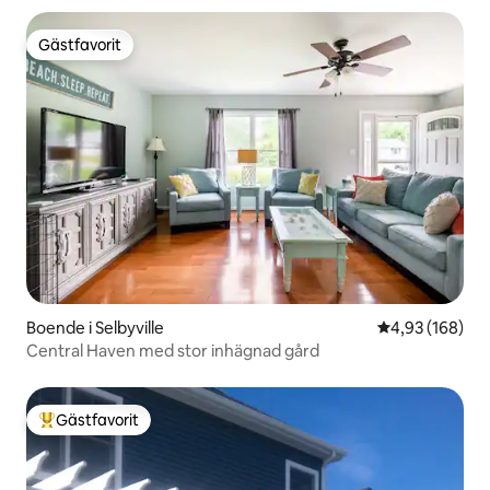
Gästfavorit
Gästfavorit
Boende i Selbyville
4,93 av 5 i ge
4,93 (168)
Central Haven med stor inhägnad gård
Gästfavorit
Populär gästfavorit