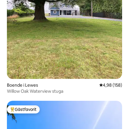
Boende i Lewes
4,98 av 5 i ge
4,98 (158)
Willow Oak Waterview stuga
Gästfavorit
Populär gästfavorit