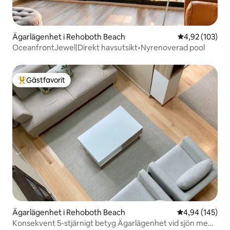
Ägarlägenhet i Rehoboth Beach
4,92 av 5 i ge
4,92 (103)
OceanfrontJewel|Direkt havsutsikt•Nyrenoverad pool
Gästfavorit
Populär gästfavorit
Ägarlägenhet i Rehoboth Beach
4,94 av 5 i ge
4,94 (145)
Konsekvent 5-stjärnigt betyg Ägarlägenhet vid sjön med