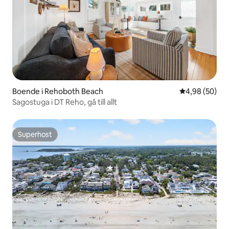
Boende i Rehoboth Beach
4,98 av 5 i g
4,98 (50)
Sagostuga i DT Reho, gå till allt
Superhost
Superhost