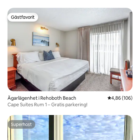
Gästfavorit
Gästfavorit
Ägarlägenhet i Rehoboth Beach
4,86 av 5 i ge
4,86 (106)
Cape Suites Rum 1 – Gratis parkering!
Superhost
Superhost