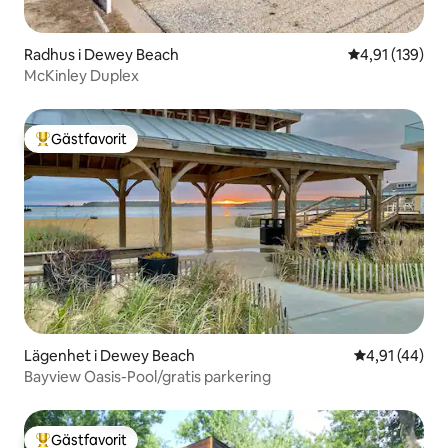
Radhus i Dewey Beach
4,91 av 5 i ge
4,91 (139)
McKinley Duplex
Gästfavorit
Populär gästfavorit
Lägenhet i Dewey Beach
4,91 av 5 i g
4,91 (44)
Bayview Oasis-Pool/gratis parkering
Gästfavorit