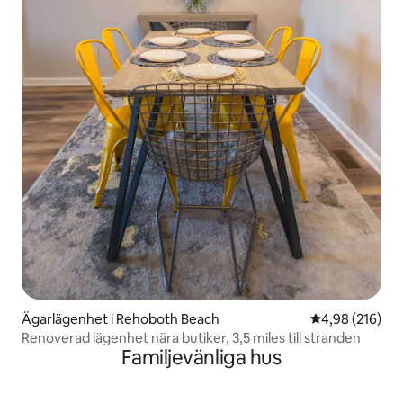
Ägarlägenhet i Rehoboth Beach
4,98 av 5 i ge
4,98 (216)
Renoverad lägenhet nära butiker, 3,5 miles till stranden
Familjevänliga hus