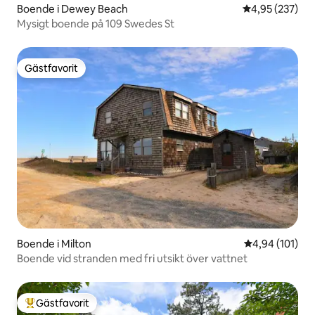
Boende i Dewey Beach
4,95 av 5 i ge
4,95 (237)
Mysigt boende på 109 Swedes St
Gästfavorit
Gästfavorit
Boende i Milton
4,94 av 5 i ge
4,94 (101)
Boende vid stranden med fri utsikt över vattnet
Gästfavorit
Populär gästfavorit