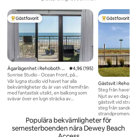
Gästfavorit
Gästfavorit
Populär gästfavorit
Populär gästfavor
Ägarlägenhet i Rehoboth B
4,96 av 5 i genomsnittligt bety
4,96 (195)
each
Sunrise Studio - Ocean Front, på
Boardwalk, Pool!
Vår lugna studio vid havet har alla
Gästsvit i Rehobo
bekvämligheter du är van vid hemifrån
Steg från havet 
med fantastisk utsikt, en balkong som
på Surf Ave.
Njut av en dag elle
svävar över en lugn sträcka av
gästsvit vid stran
strandpromenaden, och är några steg
steg från sanden 
från restauranger, affärer, arkader,
strandpromenaden 
åkattraktioner och alla de bästa
Populära bekvämligheter för
fantastiska resta
maträtterna på strandpromenaden!
butikerna i Rehobo
semesterboenden nära Dewey Beach
Gångavstånd till överallt i stan! Om du vill
ingång ligger prec
våga dig längre bort finns en
Access
inhägnade gården.