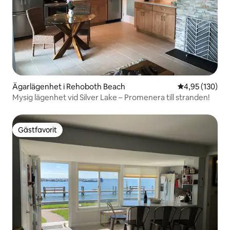
Ägarlägenhet i Rehoboth Beach
4,95 av 5 i ge
4,95 (130)
Mysig lägenhet vid Silver Lake – Promenera till stranden!
Gästfavorit
Gästfavorit