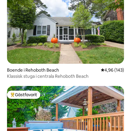
Boende i Rehoboth Beach
4,96 av 5 i ge
4,96 (143)
Klassisk stuga i centrala Rehoboth Beach
Gästfavorit
Populär gästfavorit