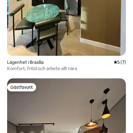
Lägenhet i Brasília
5 av 5 i 
5 (7)
Komfort, fritid och arbete allt nära
Gästfavorit
Gästfavorit