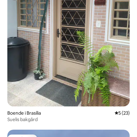
Boende i Brasília
5 av 5 i g
5 (23)
Suelis bakgård