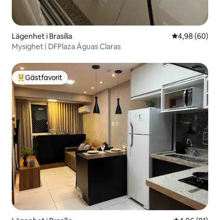
Lägenhet i Brasília
4,98 av 5 i g
4,98 (60)
Mysighet | DFPlaza Águas Claras
Gästfavorit
Populär gästfavorit