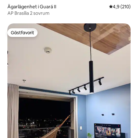
Ägarlägenhet i Guará II
4,9 av 5 i ge
4,9 (210)
AP Brasília 2 sovrum
Gästfavorit
Gästfavorit