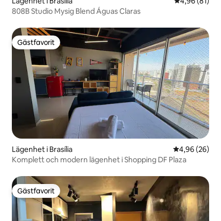
Lägenhet i Brasília
4,96 av 5 i g
4,96 (81)
808B Studio Mysig Blend Águas Claras
Gästfavorit
Gästfavorit
Lägenhet i Brasília
4,96 av 5 i g
4,96 (26)
Komplett och modern lägenhet i Shopping DF Plaza
Gästfavorit
Gästfavorit