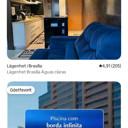
Lägenhet i Brasília
4,91 av 5 i ge
4,91 (205)
Lägenhet Brasília Águas claras
Gästfavorit
Gästfavorit