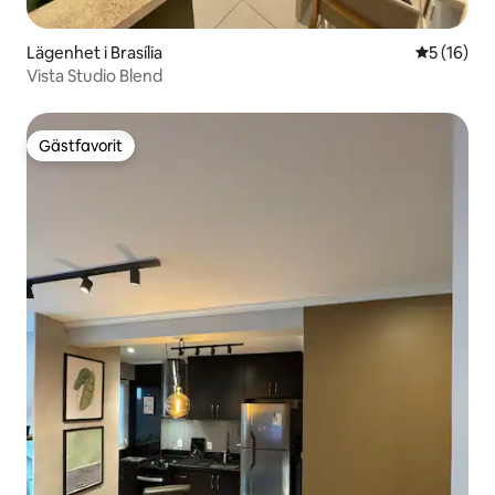
Lägenhet i Brasília
5 av 5 i g
5 (16)
Vista Studio Blend
Gästfavorit
Gästfavorit