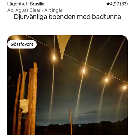
Lägenhet i Brasília
4,97 av 5 i g
4,97 (33)
Ap. Águas Clear - Allt ingår
Djurvänliga boenden med badtunna
Gästfavorit
Gästfavorit