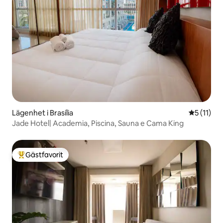
Lägenhet i Brasília
5 av 5 i 
5 (11)
Jade Hotel| Academia, Piscina, Sauna e Cama King
Gästfavorit
Populär gästfavorit