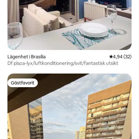
Lägenhet i Brasília
4,94 av 5 i g
4,94 (32)
Df plaza-lyx/luftkonditionering/svit/fantastisk utsikt
Gästfavorit
Gästfavorit