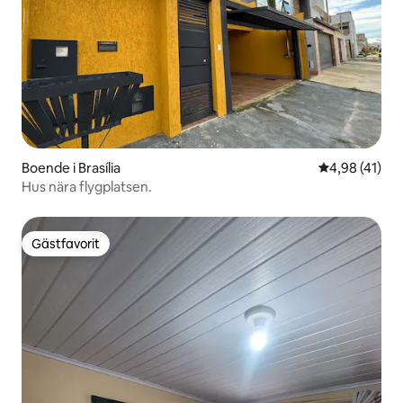
Boende i Brasília
4,98 av 5 i g
4,98 (41)
Hus nära flygplatsen.
Gästfavorit
Gästfavorit