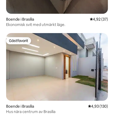
Boende i Brasília
4,92 av 5 i g
4,92 (37)
Ekonomisk svit med utmärkt läge.
Gästfavorit
Gästfavorit
Boende i Brasília
4,93 av 5 i ge
4,93 (130)
Hus nära centrum av Brasília