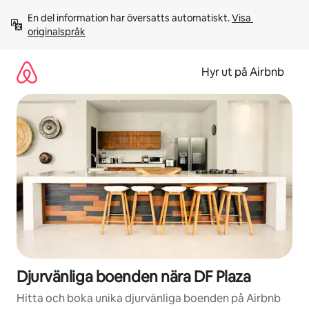
Hoppa
En del information har översatts automatiskt. 
Visa 
till
originalspråk
innehåll
Hyr ut på Airbnb
Djurvänliga boenden nära DF Plaza
Hitta och boka unika djurvänliga boenden på Airbnb