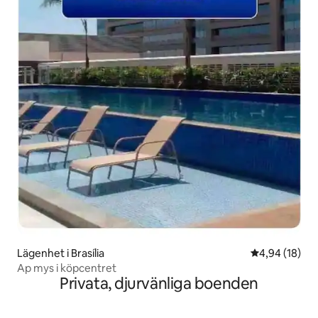
Lägenhet i Brasília
4,94 av 5 i g
4,94 (18)
Ap mys i köpcentret
Privata, djurvänliga boenden