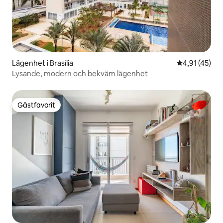
Lägenhet i Brasília
4,91 av 5 i g
4,91 (45)
Lysande, modern och bekväm lägenhet
Gästfavorit
Gästfavorit