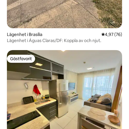
Lägenhet i Brasília
4,97 av 5 i g
4,97 (76)
Lägenhet i Águas Claras/DF: Koppla av och njut.
Gästfavorit
Gästfavorit