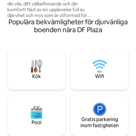
din vila, ditt välbefinnande och din
öppen för planlös
komfort! Njut av en upplevelse full av
1st line-möbler, P
djärvhet och mys som är utformad för
madrasser och bäd
Populära bekvämligheter för djurvänliga
dig! ❤️ Perfekt 📍 läge i Taguatinga: nära
restauranger, marknad, apotek. - 1 km
boenden nära DF Plaza
från Taguatinga Shopping - 400 m från
tunnelbanan 💵 Betala i 6 räntefria
avbetalningar! Valfri romantisk
dekoration Perfekt studio med: - Varmt
och avkopplande badkar 🛀 - Hiss -
digitalt lås - Smart-tv - luftkonditionering
- wi-fi - Vi tillhandahåller sängkläder och
handdukar
Kök
Wifi
Gratis parkering
Pool
inom fastigheten