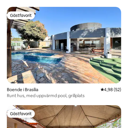
Gästfavorit
Gästfavorit
Boende i Brasília
4,98 av 5 i g
4,98 (52)
Runt hus, med uppvärmd pool, grillplats
Gästfavorit
Gästfavorit