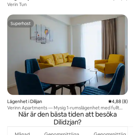
Verin Tun
Superhost
Superhost
Lägenhet i Dilijan
4,88 av 5 i 
4,88 (8)
Verinn Apartments — Mysig 1-rumslägenhet med fullt
När är den bästa tiden att besöka
utrustat kök
Dilidzjan?
Månad
Genomsnittliga
Genomsnittlig