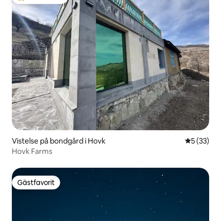
Populär gästfavorit
Vistelse på bondgård i Hovk
5 av 5 i g
5 (33)
Hovk Farms
Gästfavorit
Gästfavorit