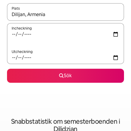
Plats
När resultaten är tillgängliga kan du navigera med upp- och ned
Incheckning
Utcheckning
Sök
Snabbstatistik om semesterboenden i
Dilidzjan