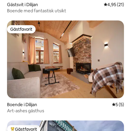
Gästsvit i Dilijan
4,95 av 5 i g
4,95 (21)
Boende med fantastisk utsikt
Gästfavorit
Gästfavorit
Boende i Dilijan
5 av 5 i 
5 (5)
Art-ashes gästhus
Gästfavorit