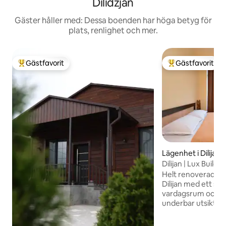
Dilidzjan
Gäster håller med: Dessa boenden har höga betyg för
plats, renlighet och mer.
Gästfavorit
Gästfavorit
Populär gästfavorit
Populär gästfavor
Lägenhet i Dilijan
Dilijan | Lux Buildi
Självincheckning
Helt renoverad my
Dilijan med ett s
vardagsrum och e
underbar utsikt ❤️
familjer eller vänn
användas som en sä