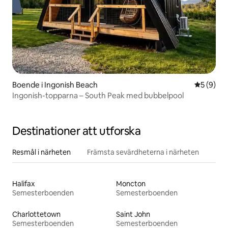
Boende i Ingonish Beach
5 av 5 i 
5 (9)
Ingonish-topparna – South Peak med bubbelpool
Destinationer att utforska
Resmål i närheten
Främsta sevärdheterna i närheten
Halifax
Moncton
Semesterboenden
Semesterboenden
Charlottetown
Saint John
Semesterboenden
Semesterboenden