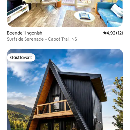
Boende i Ingonish
4,92 av 5 i g
4,92 (12)
Surfside Serenade – Cabot Trail, NS
Gästfavorit
Gästfavorit