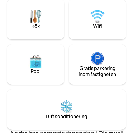
bästa skaldjursmaten i närliggande New
gradvis ingång per
Haven, Neil's Harbour, Dingwall och
kajakpaddling och fiske.
Cape North. Oavsett om du söker
fantastiska Cabot T
äventyr eller lugn är Blue Ridge North din
de många lokala s
perfekta tillflyktsort. Boka nu för att
valskådning eller f
Kök
Wifi
skapa oförglömliga minnen!
Gratis parkering
Pool
inom fastigheten
Luftkonditionering