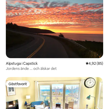
Alpstuga i Capstick
4,92 av 5 i g
4,92 (85)
Jordens ände ... och älskar det
Gästfavorit
Gästfavorit