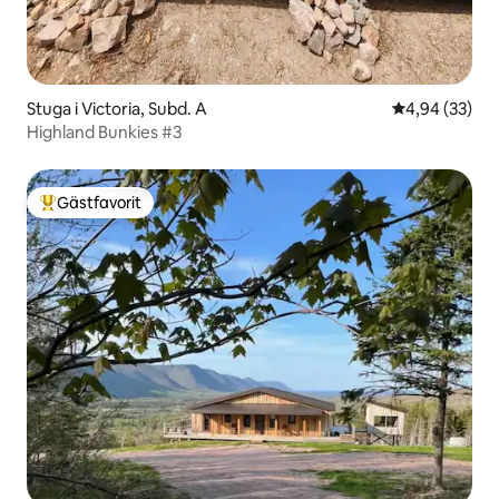
Stuga i Victoria, Subd. A
4,94 av 5 i g
4,94 (33)
Highland Bunkies #3
Gästfavorit
Populär gästfavorit