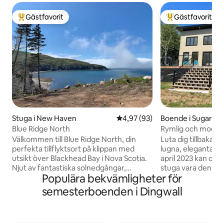
Gästfavorit
Gästfavorit
Populär gästfavorit
Populär gästfavor
Stuga i New Haven
4,97 av 5 i genomsnittligt bet
4,97 (93)
Boende i Sugar Lo
Blue Ridge North
Rymlig och modern 
Välkommen till Blue Ridge North, din
Luta dig tillbaka o
perfekta tillflyktsort på klippan med
lugna, eleganta boende. Färd
utsikt över Blackhead Bay i Nova Scotia.
april 2023 kan den
Njut av fantastiska solnedgångar,
stuga vara den per
Populära bekvämligheter för
havsbrisar och alla bekvämligheter du är
utforska Cabot Trai
van vid hemifrån. Utforska natursköna
en destination för sig själ
semesterboenden i Dingwall
vandringsleder, historiska White Point
skogen, med pano
Village och den världsberömda Cabot
Loaf Mountain, tit
Trail bara några steg bort. Njut av den
Aspy Bay - en lugn