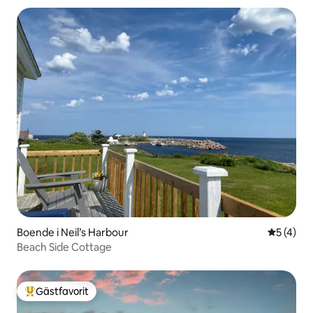
Boende i Neil’s Harbour
5 av 5 i 
5 (4)
Beach Side Cottage
Gästfavorit
Populär gästfavorit