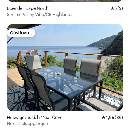
Boende i Cape North
5 av 5 i 
5 (9)
Sunrise Valley Vibe/CB Highlands
Gästfavorit
Gästfavorit
Husvagn/husbil i Meat Cove
4,95 av 5 i g
4,95 (86)
Norra soluppgången