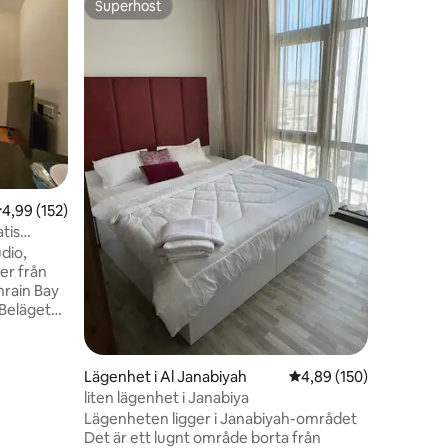
Superhost
Gästfav
Superhost
Gästfav
Ritz Carl
/F276O
مرحبا بك ف
على بعد خ
المدينة، م
السياحية المحلية والمطاعم الرائعة. المميزات
سرير نوم 
مريحة -2 حمام
موقف مجاني للسيارة
من سيتي س
بحرين مول،
,99 av 5 i genomsnittligt betyg, 152 omdömen
4,99 (152)
نتطلع لاس
tis
dio,
er från
hrain Bay
 Beläget
latsen,
Fi under
 erbjuder
en
Lägenhet i Al Janabiyah
4,89 av 5 i genomsnitt
4,89 (150)
kaféer,
liten lägenhet i Janabiya
allt på
Lägenheten ligger i Janabiyah-området
ekta
Det är ett lugnt område borta från
mlighet