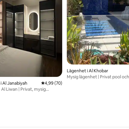
tligt betyg, 15 omdömen
Lägenhet i Al Khobar
Mysig lägenhet | Privat pool oc
i Al Janabiyah
4,99 av 5 i genomsnittligt betyg, 70 omdöm
4,99 (70)
 Al Liwan | Privat, mysig
 med 2 sovrum