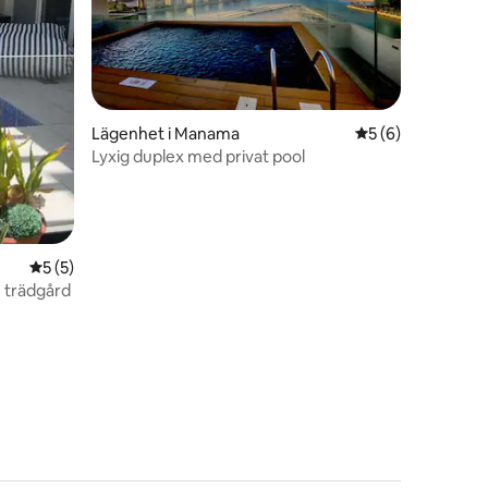
Lägenhet i Manama
5 av 5 i genomsni
5 (6)
Lyxig duplex med privat pool
5 av 5 i genomsnittligt betyg, 5 omdömen
5 (5)
h trädgård
en