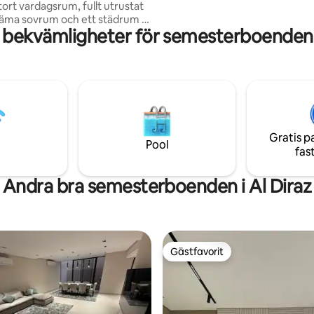
tort vardagsrum, fullt utrustat
och anslutning i vårt moderna 
äma sovrum och ett städrum är
boende. Ditt äventyr i Bahrain 
 bekvämligheter för semesterboenden i
familjer. Njut av snabbt
keringsplatser🚗, kaffebryggare
tuga 🧺och alla nödvändiga
tormarknad🛒,
 och frisör är bara några steg
leveransservice. Minuter från
galleriorna och sevärdheterna –
nta, familjevänliga boende i
Gratis p
Pool
fas
🏡
Andra bra semesterboenden i Al Diraz
Gästfavorit
Gästfavorit