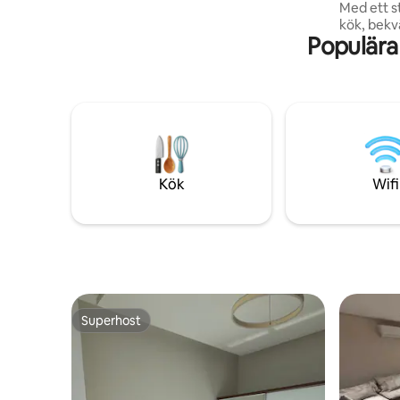
Med ett s
Muda Mall och The Avenues Mall. Vi ser
kök, bekv
fram emot ditt välkomnande och gör din
Populära
det perfekt för 
vistelse till en oförglömlig upplevelse! Vi
WiFi, par
kan kräva identitetsbevis vid incheckning
☕, tvätts
bekvämligheter. S
tvättstuga
bort med 
de bästa 
ditt elega
Bahrain. Säker, central och utformad för
Kök
Wifi
komfort! 
Superhost
Superhost