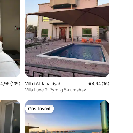
en
,96 av 5 i genomsnittligt betyg, 139 omdömen
4,96 (139)
Villa i Al Janabiyah
4,94 av 5 i genomsnit
4,94 (16)
Villa Luxe 2: Rymlig 5-rumshav
Gästfavorit
Gästfavorit