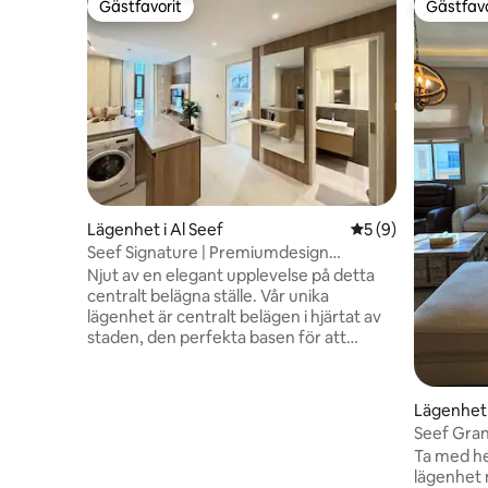
Gästfavorit
Gästfavo
Gästfavorit
Gästfavo
Lägenhet i Al Seef
5 av 5 i genomsni
5 (9)
Seef Signature | Premiumdesign
FCT118O
Njut av en elegant upplevelse på detta
centralt belägna ställe. Vår unika
lägenhet är centralt belägen i hjärtat av
staden, den perfekta basen för att
utforska lokala attraktioner och uppleva
de mest utsökta restaurangerna
Funktioner: - Bekvämt rum - Kök -
Lägenhet 
Vardagsrum - 2 badrum - Parkeringsplats
Seef Gran
Lägenheten ligger bara några minuter
med 3+1 
Ta med hel
från City Seef Mall, City Center Mall, Al-
lägenhet
Aali Mall, Bahrain Mall, Jazeera Al Reef,