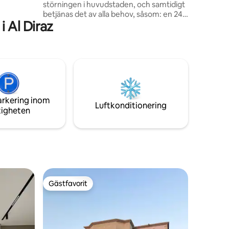
störningen i huvudstaden, och samtidigt
Airbnb-
betjänas det av alla behov, såsom: en 24-
väntar!
 Al Diraz
timmars stormarknad, restauranger och
underhållningsplatser. Området är det
mest lämpliga valet för familjer och alla
som gillar att vara borta från buller, hotell
och deras aktiviteter Lugnt och servat
område, nära King Fahd Causeway Liwan
Complex: 8 minuter med bil Distrikt 1: 9
minuter med bil Seef-området: 15
arkering inom
minuter med bil
Luftkonditionering
tigheten
Gästfavorit
Gästfavorit