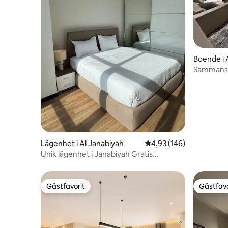
Boende i 
Sammansat
Lägenhet i Al Janabiyah
4,93 av 5 i genomsnitt
4,93 (146)
Unik lägenhet i Janabiyah Gratis
parkering och Wifi
Gästfavorit
Gästfavo
Gästfavorit
Gästfavo