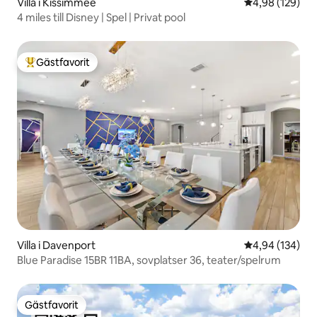
Villa i Kissimmee
4,98 av 5 i ge
4,98 (129)
4 miles till Disney | Spel | Privat pool
Gästfavorit
Populär gästfavorit
Villa i Davenport
4,94 av 5 i ge
4,94 (134)
Blue Paradise 15BR 11BA, sovplatser 36, teater/spelrum
Gästfavorit
Gästfavorit