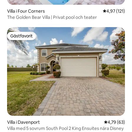
Villa i Four Corners
4,97 av 5 i ge
4,97 (121)
The Golden Bear Villa | Privat pool och teater
Gästfavorit
Gästfavorit
Villa i Davenport
4,79 av 5 i g
4,79 (63)
Villa med 5 sovrum South Pool 2 King Ensuites nära Disney