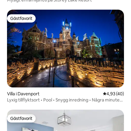
Gästfavorit
Gästfavorit
Villa i Davenport
4,93 av 5 i g
4,93 (40)
Lyxig tillflyktsort • Pool • Snygg inredning • Några minuter
från parker
Gästfavorit
Gästfavorit