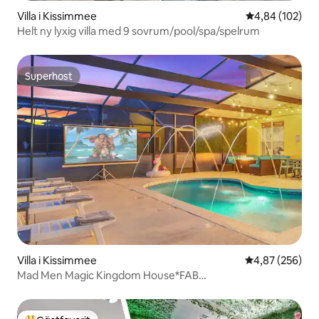
Villa i Kissimmee
4,84 av 5 i ge
4,84 (102)
Helt ny lyxig villa med 9 sovrum/pool/spa/spelrum
Superhost
Superhost
Villa i Kissimmee
4,87 av 5 i ge
4,87 (256)
Mad Men Magic Kingdom House*FAB
POOL*UtomhusFILM