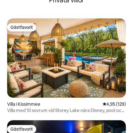
Privata villor
Gästfavorit
Gästfavorit
Villa i Kissimmee
4,95 av 5 i ge
4,95 (129)
Villa med 10 sovrum vid Storey Lake nära Disney, pool och
vattenpark
Gästfavorit
Gästfavorit