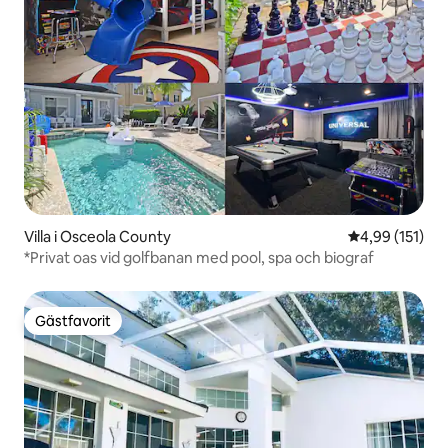
Villa i Osceola County
4,99 av 5 i ge
4,99 (151)
*Privat oas vid golfbanan med pool, spa och biograf
Gästfavorit
Gästfavorit