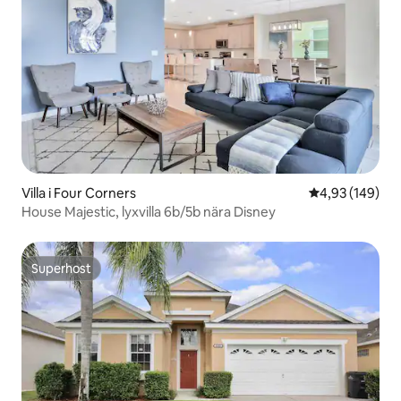
Villa i Four Corners
4,93 av 5 i ge
4,93 (149)
House Majestic, lyxvilla 6b/5b nära Disney
Superhost
Superhost