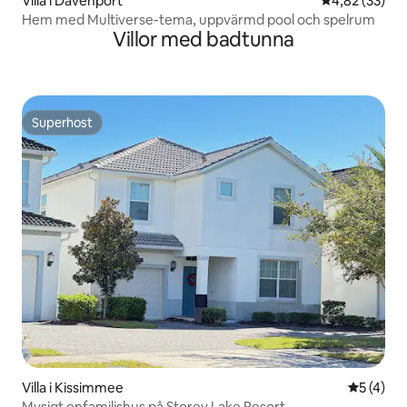
Villa i Davenport
4,82 av 5 i g
4,82 (33)
Hem med Multiverse-tema, uppvärmd pool och spelrum
Villor med badtunna
Superhost
Superhost
Villa i Kissimmee
5 av 5 i 
5 (4)
Mysigt enfamiljshus på Storey Lake Resort