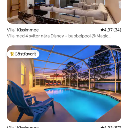
Villa i Kissimmee
4,97 av 5 i g
4,97 (34)
Villa med 4 sviter nära Disney + bubbelpool @ Magic
Village
Gästfavorit
Populär gästfavorit
Villa i Kissimmee
4,93 av 5 i g
4,93 (87)