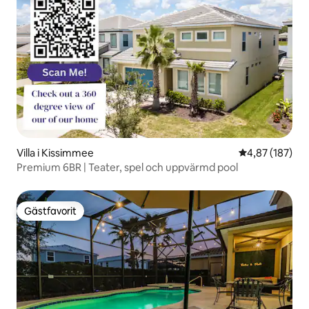
Villa i Kissimmee
4,87 av 5 i ge
4,87 (187)
Premium 6BR | Teater, spel och uppvärmd pool
Gästfavorit
Gästfavorit