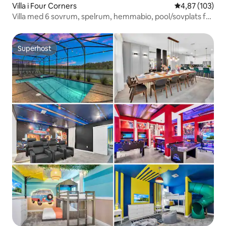
Villa i Four Corners
4,87 av 5 i ge
4,87 (103)
Villa med 6 sovrum, spelrum, hemmabio, pool/sovplats för
15
Superhost
Superhost