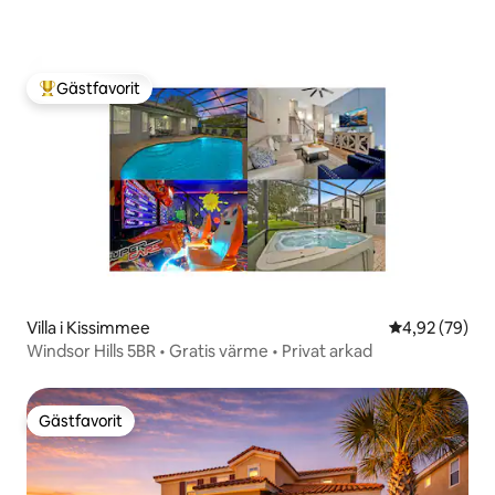
Gästfavorit
Populär gästfavorit
Villa i Kissimmee
4,92 av 5 i g
4,92 (79)
Windsor Hills 5BR • Gratis värme • Privat arkad
Gästfavorit
Gästfavorit