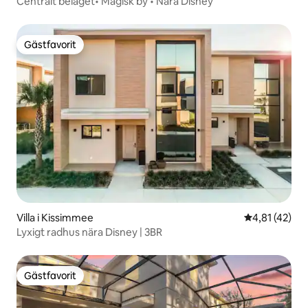
Centralt beläget• Magisk by • Nära Disney
Gästfavorit
Gästfavorit
Villa i Kissimmee
4,81 av 5 i g
4,81 (42)
Lyxigt radhus nära Disney | 3BR
Gästfavorit
Gästfavorit