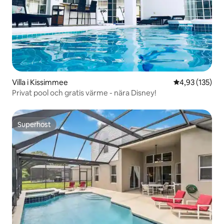
Villa i Kissimmee
4,93 av 5 i ge
4,93 (135)
Privat pool och gratis värme - nära Disney!
Superhost
Superhost