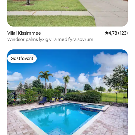
Villa i Kissimmee
4,78 av 5 i ge
4,78 (123)
Windsor palms lyxig villa med fyra sovrum
Gästfavorit
Gästfavorit