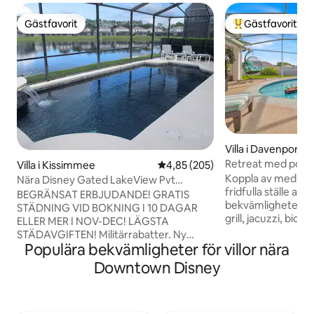
Gästfavorit
Gästfavorit
Gästfavorit
Populär gästfavor
Villa i Davenport
Retreat med pool, j
Villa i Kissimmee
4,85 av 5 i genomsnittligt bety
4,85 (205)
bio
Koppla av med hela
Nära Disney Gated LakeView Pvt
fridfulla ställe att
Uppvärmd pool
BEGRÄNSAT ERBJUDANDE! GRATIS
bekvämligheter, t
STÄDNING VID BOKNING I 10 DAGAR
grill, jacuzzi, biog
ELLER MER I NOV-DEC! LÄGSTA
och en stor inhäg
STÄDAVGIFTEN! Militärrabatter. Ny
eldstad, perfekt fö
Populära bekvämligheter för villor nära
poolvärmare, Dolby ATMS, 65-tums LED-
Det är bekvämt be
TV med Airplay. Möjlighet till
Downtown Disney
Disneys nöjesparke
distansarbete. Sunset Lakes är ett
(cirka 20 minuters 
säkert, inhägnat bostadsområde ca. 12
ett lugnt, tryggt 
minuter från Disney och andra parker.
Parkeringsplats för 