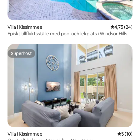
Villa i Kissimmee
4,75 av 5 i g
4,75 (24)
Episkt tillflyktsställe med pool och lekplats i Windsor Hills
Superhost
Superhost
Villa i Kissimmee
5 av 5 i g
5 (10)