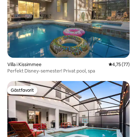
Villa i Kissimmee
4,75 av 5 i g
4,75 (77)
Perfekt Disney-semester! Privat pool, spa
Gästfavorit
Gästfavorit