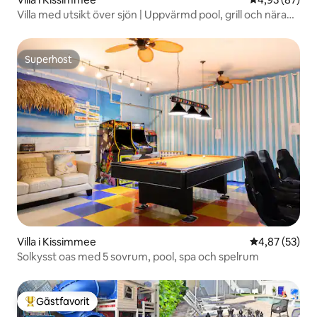
Villa med utsikt över sjön | Uppvärmd pool, grill och nära
Disney
Superhost
Superhost
Villa i Kissimmee
4,87 av 5 i g
4,87 (53)
Solkysst oas med 5 sovrum, pool, spa och spelrum
Gästfavorit
Populär gästfavorit