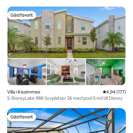
Gästfavorit
Gästfavorit
Villa i Kissimmee
4,94 av 5 i ge
4,94 (177)
S-StoreyLake 9BR Sovplatser 26 med pool 5 mil till Disney
Gästfavorit
Gästfavorit