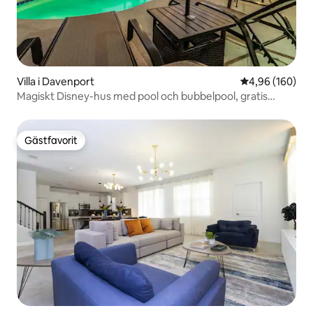
Villa i Davenport
4,96 av 5 i ge
4,96 (160)
Magiskt Disney-hus med pool och bubbelpool, gratis
vattenpark
Gästfavorit
Gästfavorit