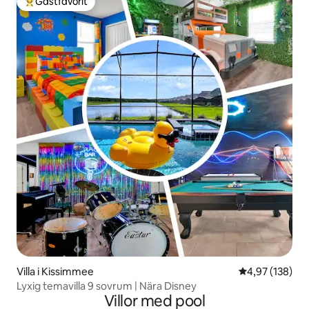
Gästfavorit
Populär gästfavorit
Villa i Kissimmee
4,97 av 5 i ge
4,97 (138)
Lyxig temavilla 9 sovrum | Nära Disney
Villor med pool