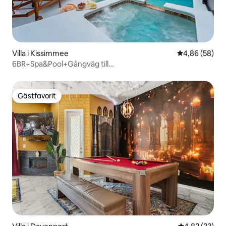
Villa i Kissimmee
4,86 av 5 i g
4,86 (58)
6BR+Spa&Pool+Gångväg till
Clubhouse+Teater+Temarum
Gästfavorit
Gästfavorit