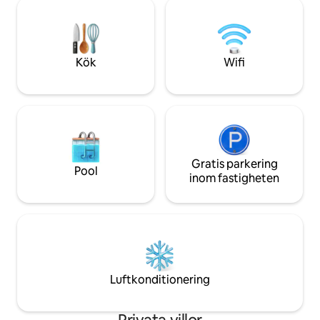
Villan erbjuder utsikt över sjön, privat
ett rum särskilt a
pool, underbar solnedgång, lekrum,
leksaker och spel. 
fiskebrygga. Fullt möblerad, gnistrande
att skapa minnen!
ren med 5 sovrum – 1 kingsize-säng, 2
queensize-sängar, 2 enkelsängar med 3
Kök
Wifi
badrum, kök och tvättstuga. Kom och
njut av din nästa resa till Disney och låt
allt bli en fantastisk upplevelse!
Gratis parkering
Pool
inom fastigheten
Luftkonditionering