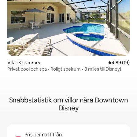
Villa i Kissimmee
4,89 av 5 i g
4,89 (19)
Privat pool och spa • Roligt spelrum • 8 miles till Disney!
Snabbstatistik om villor nära Downtown
Disney
Pris per natt från