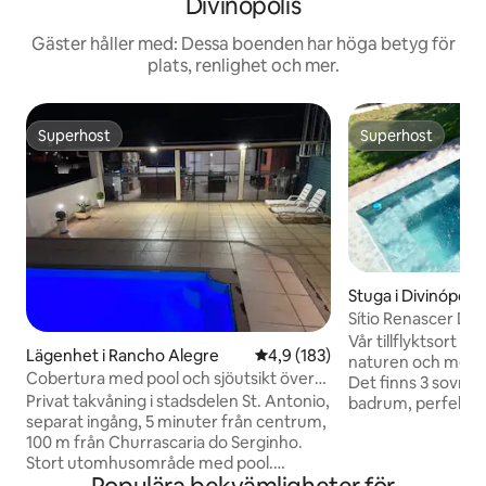
Divinópolis
Gäster håller med: Dessa boenden har höga betyg för
plats, renlighet och mer.
Superhost
Superhost
Superhost
Superhost
Stuga i Divinópolis
Sítio Renascer Di
Fibra Optica
Vår tillflyktsort är
Lägenhet i Rancho Alegre
4,9 av 5 i genomsnittligt bet
4,9 (183)
naturen och med e
Cobertura med pool och sjöutsikt över
Det finns 3 sovrum
Sidil
Privat takvåning i stadsdelen St. Antonio,
badrum, perfekt för
separat ingång, 5 minuter från centrum,
grupper av vänne
100 m från Churrascaria do Serginho.
stort och bekvämt
Stort utomhusområde med pool.
och väl ventilerat,
Inomhusutrymme med öppet kök med
behöver. Men höjdpunkten på vår