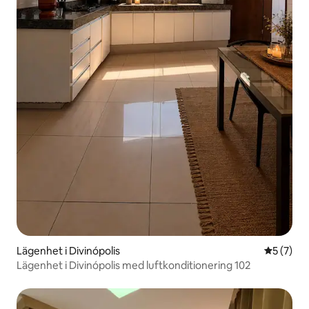
Lägenhet i Divinópolis
5 av 5 i 
5 (7)
Lägenhet i Divinópolis med luftkonditionering 102