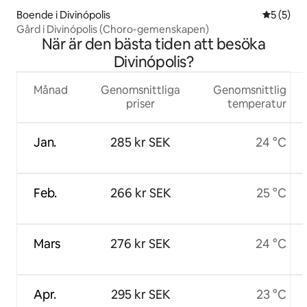
Boende i Divinópolis
5 av 5 i 
5 (5)
Gård i Divinópolis (Choro-gemenskapen)
När är den bästa tiden att besöka
Divinópolis?
Månad
Genomsnittliga
Genomsnittlig
priser
temperatur
Jan.
285 kr SEK
24 °C
Feb.
266 kr SEK
25 °C
Mars
276 kr SEK
24 °C
Apr.
295 kr SEK
23 °C