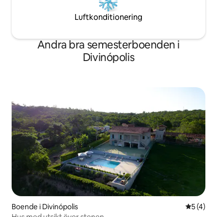
Luftkonditionering
Andra bra semesterboenden i
Divinópolis
Boende i Divinópolis
5 av 5 i 
5 (4)
Hus med utsikt över stenen