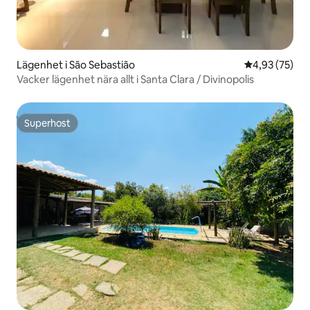
Lägenhet i São Sebastião
4,93 av 5 i g
4,93 (75)
Vacker lägenhet nära allt i Santa Clara / Divinopolis
Superhost
Superhost