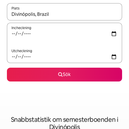
Plats
När resultaten är tillgängliga kan du navigera med upp- och ned
Incheckning
Utcheckning
Sök
Snabbstatistik om semesterboenden i
Divinópolis