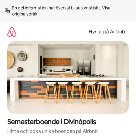
Hoppa
En del information har översatts automatiskt. 
Visa 
till
originalspråk
innehåll
Hyr ut på Airbnb
Semesterboende i Divinópolis
Hitta och boka unika boenden på Airbnb