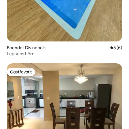
Boende i Divinópolis
5 av 5 i 
5 (6)
Lugnens hörn
Gästfavorit
Gästfavorit