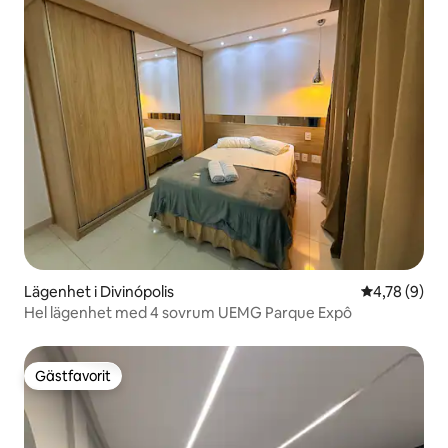
Lägenhet i Divinópolis
4,78 av 5 i 
4,78 (9)
Hel lägenhet med 4 sovrum UEMG Parque Expô
Gästfavorit
Gästfavorit