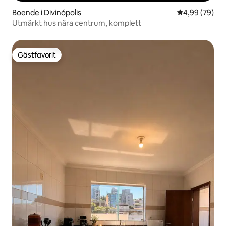
Boende i Divinópolis
4,99 av 5 i g
4,99 (79)
Utmärkt hus nära centrum, komplett
Gästfavorit
Gästfavorit