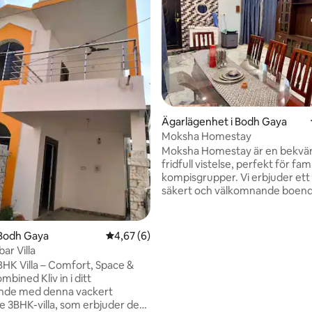
tligt betyg, 15 omdömen
Ägarlägenhet i Bodh Gaya
Moksha Homestay
Moksha Homestay är en bekvä
fridfull vistelse, perfekt för fam
kompisgrupper. Vi erbjuder ett 
säkert och välkomnande boen
alla nödvändiga bekvämligheter
säkerställa en avkopplande oc
vistelse. Beläget i den lugna o
 Bodh Gaya
4,67 av 5 i genomsnittligt betyg, 6 omdöm
4,67 (6)
Bodhgaya, erbjuder hemvistels
ar Villa
tillgång till stora andliga och kul
BHK Villa – Comfort, Space &
platser samtidigt som en lugn,
Kliv in i ditt
hemtrevlig atmosfär. Oavsett 
de med denna vackert
besöker med nära och kära elle
 3BHK-villa, som erbjuder den
är Moksha Homestay det perfek