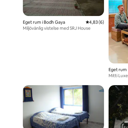
Eget rum i Bodh Gaya
4,83 av 5 i genomsni
4,83 (6)
Miljövänlig vistelse med SRJ House
Eget rum 
Mitti Lux
Bodhgay