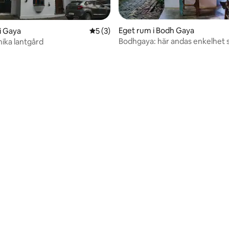
tligt betyg, 86 omdömen
Eget rum i Bodh Gaya
i Gaya
5 av 5 i genomsnittligt betyg, 3 omdöm
5 (3)
Bodhgaya: här andas enkelhet 
hika lantgård