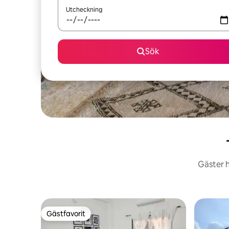
Utcheckning
Sök
Gäster h
Gästfavorit
Gästfavorit