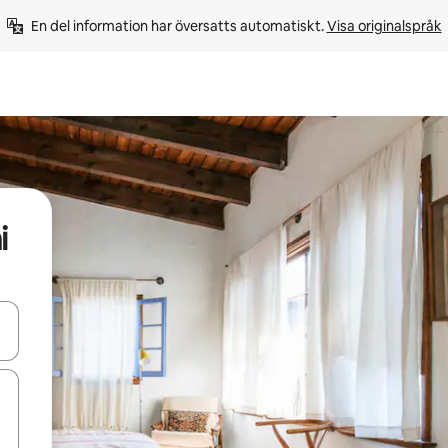
En del information har översatts automatiskt. 
Visa originalspråk
i
d upp- och nedåtpilarna eller utforska genom att trycka eller svepa.