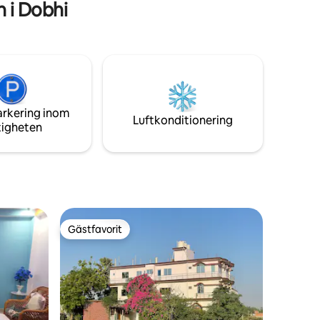
 i Dobhi
strykjärn.
arkering inom
Luftkonditionering
tigheten
Gästfavorit
Gästfavorit