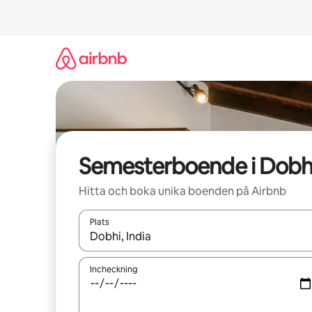
Hoppa
till
innehåll
Semesterboende i Dobh
Hitta och boka unika boenden på Airbnb
Plats
När resultaten är tillgängliga kan du navigera me
Incheckning