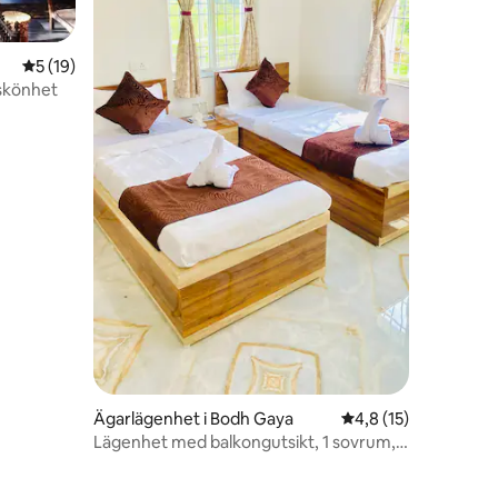
5 av 5 i genomsnittligt betyg, 19 omdömen
5 (19)
en
skönhet
Ägarlägenhet i Bodh Gaya
4,8 av 5 i genomsni
4,8 (15)
Lägenhet med balkongutsikt, 1 sovrum,
kök, badrum, luftkonditionering, i
naturen | Lugn vistelse