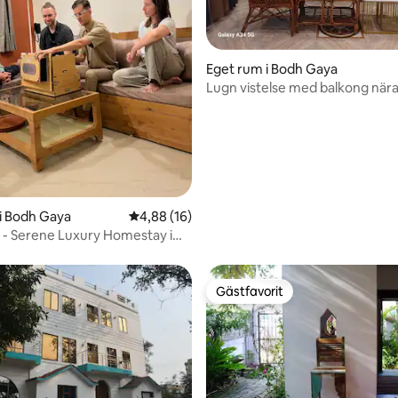
ttligt betyg, 6 omdömen
Eget rum i Bodh Gaya
Lugn vistelse med balkong nära
Statue
i Bodh Gaya
4,88 av 5 i genomsnittligt betyg, 16 omdöm
4,88 (16)
e - Serene Luxury Homestay i
a
Gästfavorit
Gästfavorit