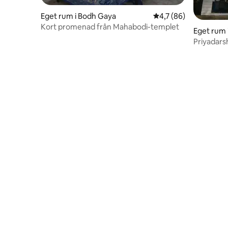
Eget rum i Bodh Gaya
4,7 av 5 i genomsnit
4,7 (86)
Kort promenad från Mahabodi-templet
Eget rum 
Priyadars