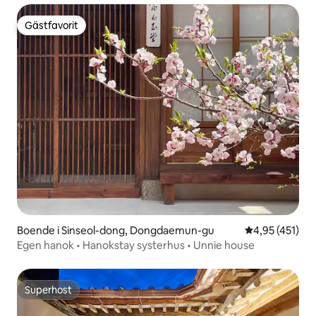
Gästfavorit
Gästfavorit
Boende i Sinseol-dong, Dongdaemun-gu
4,95 av 5 i ge
4,95 (451)
Egen hanok • Hanokstay systerhus • Unnie house
Superhost
Superhost