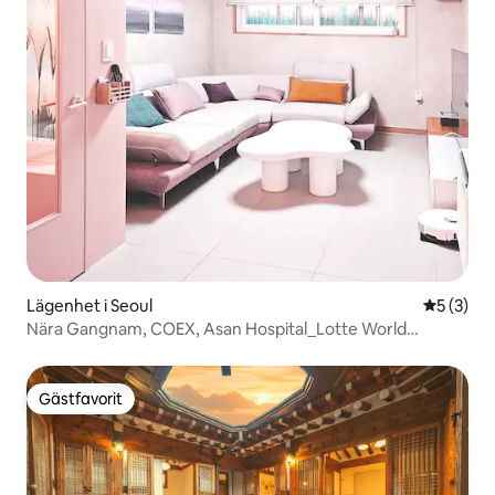
Lägenhet i Seoul
5 av 5 i 
5 (3)
Nära Gangnam, COEX, Asan Hospital_Lotte World
Amusement Park_Nära stationen_Lyxig inredning_Eget
utrymme
Gästfavorit
Gästfavorit