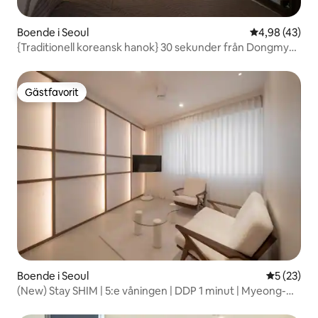
Boende i Seoul
4,98 av 5 i g
4,98 (43)
{Traditionell koreansk hanok} 30 sekunder från Dongmyo-
frontstationen / Privat hanokhus för ensam användning /
DDP / Cheonggyecheon / Jongno / Utmärkt hanok / Max
5 personer /
Gästfavorit
Gästfavorit
Boende i Seoul
5 av 5 i g
5 (23)
(New) Stay SHIM | 5:e våningen | DDP 1 minut | Myeong-
dong Naksan Park