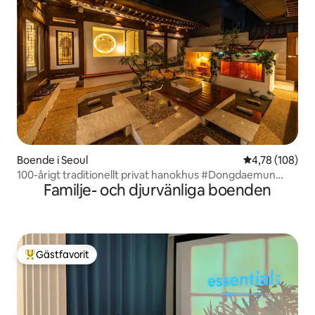
Boende i Seoul
4,78 av 5 i ge
4,78 (108)
100-årigt traditionellt privat hanokhus #Dongdaemun
Familje- och djurvänliga boenden
#Myeong-dong #Jongno #Gyeongbokgung-palatset #2
inomhustoaletter #Gratis jacuzzi wolha.jeong
Gästfavorit
Populär gästfavorit