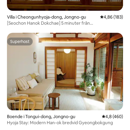
Villa i Cheongunhyoja-dong, Jongno-gu
4,86 av 5 i ge
4,86 (183)
[Seochon Hanok Dokchae] 5 minuter från
Gyeongbokgung Station • Fest • Boende Tongin 1939/Dog
O, Parking O
Superhost
Superhost
Boende i Tongui-dong, Jongno-gu
4,8 av 5 i ge
4,8 (460)
Hyoja Stay: Modern Han-ok bredvid Gyeongbokgung