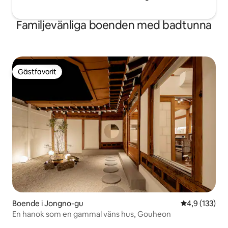
Seoul.
Familjevänliga boenden med badtunna
Gästfavorit
Gästfavorit
Boende i Jongno-gu
4,9 av 5 i ge
4,9 (133)
En hanok som en gammal väns hus, Gouheon