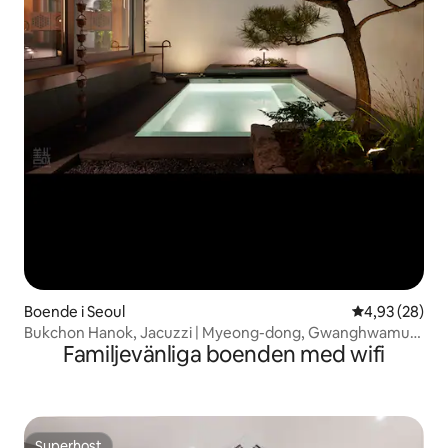
Boende i Seoul
4,93 av 5 i g
4,93 (28)
Bukchon Hanok, Jacuzzi | Myeong-dong, Gwanghwamun,
Familjevänliga boenden med wifi
Hanbok-området i Gyeongbokgung, centrala Seoul
Superhost