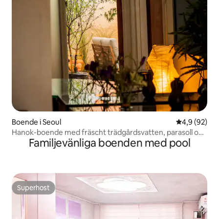
Boende i Seoul
4,9 av 5 i g
4,9 (92)
Hanok-boende med fräscht trädgårdsvatten, parasoll och
Familjevänliga boenden med pool
natur i stadens hjärta #Modern# Privat trädgård
Superhost
Superhost