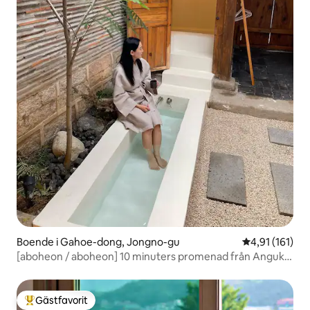
Boende i Gahoe-dong, Jongno-gu
4,91 av 5 i g
4,91 (161)
[aboheon / aboheon] 10 minuters promenad från Anguk
Station, privat hanok vistelse
Gästfavorit
Populär gästfavorit