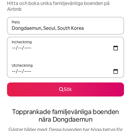
Hitta och boka unika familjevänliga boenden på
Airbnb
Plats
När resultaten är tillgängliga kan du navigera med upp- och ned
Incheckning
Utcheckning
Sök
Topprankade familjevänliga boenden
nära Dongdaemun
Gäster håller med: Dessa boenden har höga betyg för