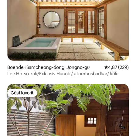
Boende i Samcheong-dong, Jongno-gu
4,87 av 5 i ge
4,87 (229)
Lee Ho-so-rak/Exklusiv Hanok / utomhusbadkar/ kök
Gästfavorit
Gästfavorit