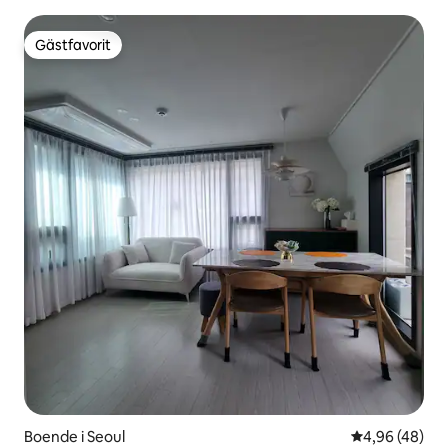
Gästfavorit
Gästfavorit
Boende i Seoul
4,96 av 5 i g
4,96 (48)