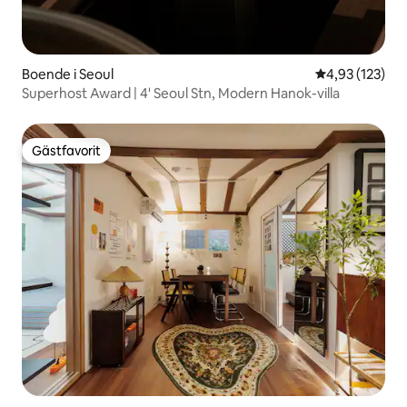
Boende i Seoul
4,93 av 5 i ge
4,93 (123)
Superhost Award | 4' Seoul Stn, Modern Hanok-villa
Gästfavorit
Gästfavorit