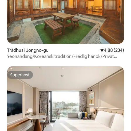
Trädhus i Jongno-gu
4,88 av 5 i ge
4,88 (234)
Yeonandang/Koreansk tradition/Fredlig hanok/Privat
användning/Jacuzzi/Gyeongbokgung/Bukchon
Superhost
Superhost