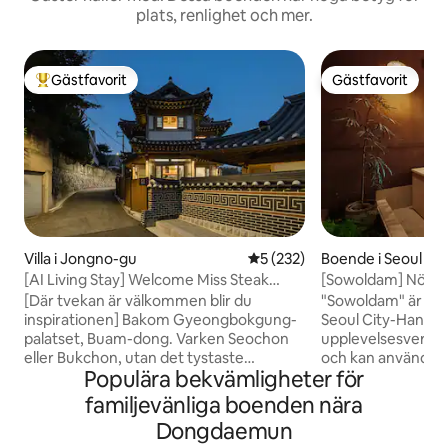
plats, renlighet och mer.
Gästfavorit
Gästfavorit
Populär gästfavorit
Gästfavorit
Villa i Jongno-gu
5 av 5 i genomsnittligt bet
5 (232)
Boende i Seoul
[AI Living Stay] Welcome Miss Steak
[Sowoldam] Nördlig
House - Hanok-boende i ett fristående
Njut av en privat v
[Där tvekan är välkommen blir du
"Sowoldam" är et
hus i Buam-dong, Jongno
med Hinokki-tang
inspirationen] Bakom Gyeongbokgung-
Seoul City-Hanok-
palatset, Buam-dong. Varken Seochon
upplevelsesverksa
eller Bukchon, utan det tystaste
och kan användas 
Populära bekvämligheter för
grannskapet i Seoul. Längst ut i gränden
utlänningar.☺️ Du kan läka medan du
fanns ett privat hanok-hus. Platsen där
tittar på den öppn
familjevänliga boenden nära
Anpyeongdaegun, prinsen av Joseon,
(cypressbadkar). N
Dongdaemun
bodde. Ovanpå de femhundra åren, ett
privat avkoppling 