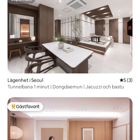
Superhost
Lägenhet i Seoul
5 av 5 i 
5 (3)
Tunnelbana 1 minut | Dongdaemun | Jacuzzi och bastu
Gästfavorit
Populär gästfavorit