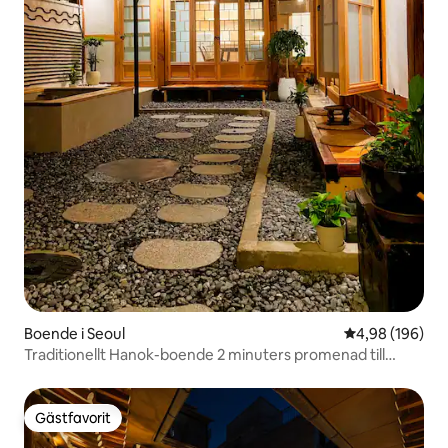
Boende i Seoul
4,98 av 5 i ge
4,98 (196)
Traditionellt Hanok-boende 2 minuters promenad till
tunnelbanan,공항버스1분
Gästfavorit
Gästfavorit