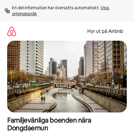
Hoppa
En del information har översatts automatiskt. 
Visa 
till
originalspråk
innehåll
Hyr ut på Airbnb
Familjevänliga boenden nära
Dongdaemun