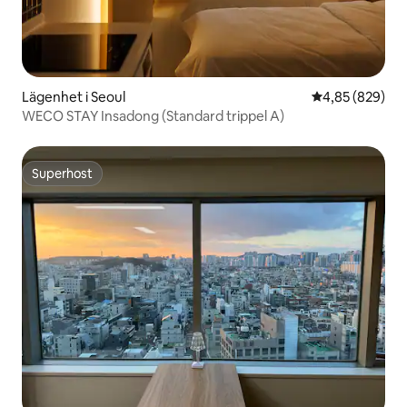
Lägenhet i Seoul
4,85 av 5 i ge
4,85 (829)
WECO STAY Insadong (Standard trippel A)
Superhost
Superhost