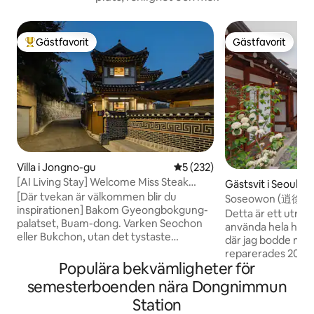
Gästfavorit
Gästfavorit
Populär gästfavorit
Gästfavorit
Villa i Jongno-gu
5 av 5 i genomsnittligt bet
5 (232)
[AI Living Stay] Welcome Miss Steak
Gästsvit i Seoul
House - Hanok-boende i ett fristående
[Där tvekan är välkommen blir du
Soseowon (逍徐院) - Se
hus i Buam-dong, Jongno
inspirationen] Bakom Gyeongbokgung-
innergård 
Detta är ett utry
palatset, Buam-dong. Varken Seochon
använda hela huset priva
eller Bukchon, utan det tystaste
där jag bodde med 
grannskapet i Seoul. Längst ut i gränden
reparerades 2012 oc
fanns ett privat hanok-hus. Platsen där
Populära bekvämligheter för
finns en rymlig gå
Anpyeongdaegun, prinsen av Joseon,
odlad trädgård, så
semesterboenden nära Dongnimmun
bodde. Ovanpå de femhundra åren, ett
kan du njuta av en
Station
tegeltak och träpelare, Huset är byggt i
med den kvadratiska himl