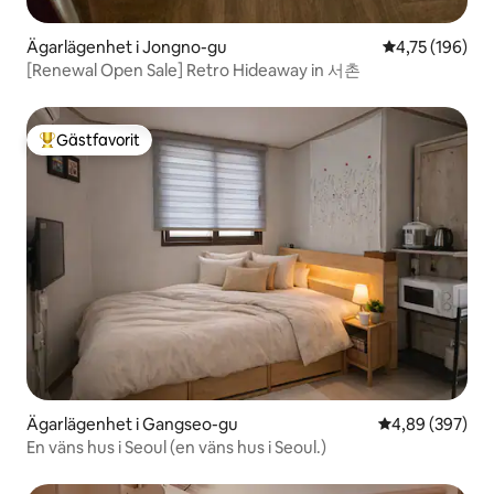
Ägarlägenhet i Jongno-gu
4,75 av 5 i ge
4,75 (196)
[Renewal Open Sale] Retro Hideaway in 서촌
Gästfavorit
Populär gästfavorit
Ägarlägenhet i Gangseo-gu
4,89 av 5 i ge
4,89 (397)
En väns hus i Seoul (en väns hus i Seoul.)