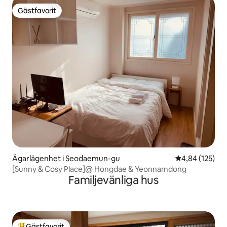
Gästfavorit
Gästfavorit
Ägarlägenhet i Seodaemun-gu
4,84 av 5 i ge
4,84 (125)
[Sunny & Cosy Place]@ Hongdae & Yeonnamdong
Familjevänliga hus
Gästfavorit