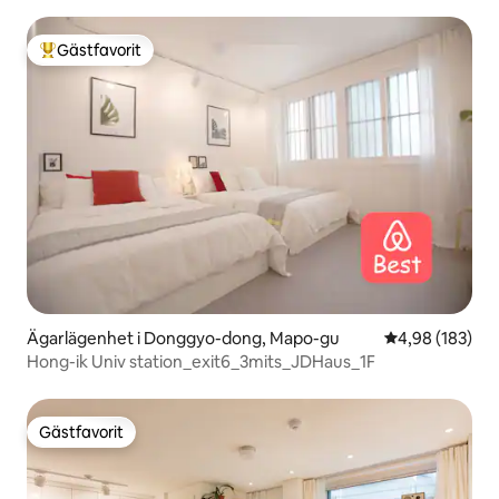
Gästfavorit
Populär gästfavorit
Ägarlägenhet i Donggyo-dong, Mapo-gu
4,98 av 5 i ge
4,98 (183)
Hong-ik Univ station_exit6_3mits_JDHaus_1F
Gästfavorit
Gästfavorit