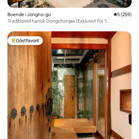
Boende i Jongno-gu
5 av 5 i ge
5 (259)
Traditionell hanok Dongchonjae (Exklusivt för 1
grupp/gratis frukost/gratis parkering)
Gästfavorit
Populär gästfavorit