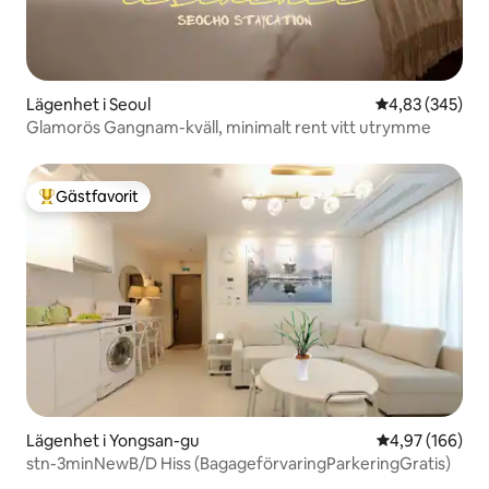
Lägenhet i Seoul
4,83 av 5 i ge
4,83 (345)
Glamorös Gangnam-kväll, minimalt rent vitt utrymme
Gästfavorit
Populär gästfavorit
Lägenhet i Yongsan-gu
4,97 av 5 i ge
4,97 (166)
stn-3minNewB/D Hiss (BagageförvaringParkeringGratis)