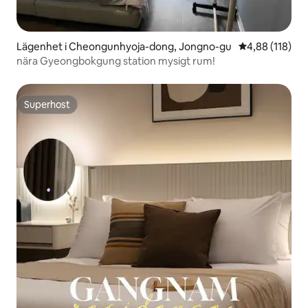
Lägenhet i Cheongunhyoja-dong, Jongno-gu
4,88 av 5 i ge
4,88 (118)
nära Gyeongbokgung station mysigt rum!
Superhost
Superhost