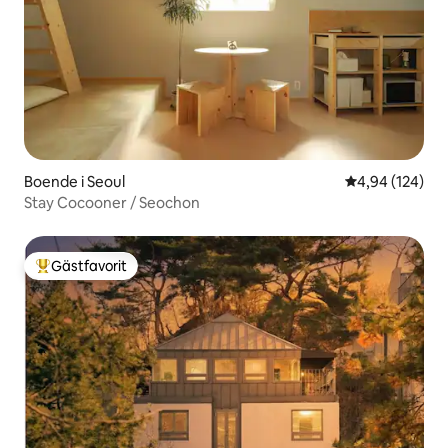
Boende i Seoul
4,94 av 5 i ge
4,94 (124)
Stay Cocooner / Seochon
Gästfavorit
Populär gästfavorit