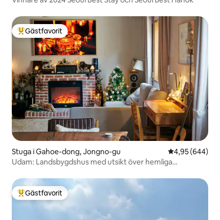
Gästfavorit
Populär gästfavorit
Stuga i Gahoe-dong, Jongno-gu
4,95 av 5 i ge
4,95 (644)
Udam: Landsbygdshus med utsikt över hemliga
trädgårdar i palatset i centrala Seoul!
Gästfavorit
Populär gästfavorit