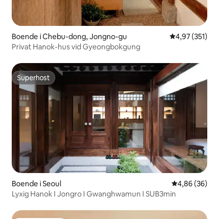
Boende i Chebu-dong, Jongno-gu
4,97 av 5 i ge
4,97 (351)
Privat Hanok-hus vid Gyeongbokgung
Superhost
Superhost
Boende i Seoul
4,86 av 5 i g
4,86 (36)
Lyxig Hanok I Jongro I Gwanghwamun I SUB3min