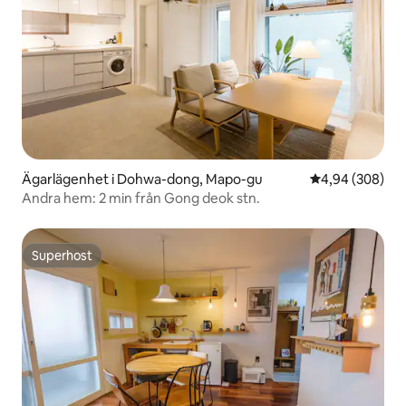
Ägarlägenhet i Dohwa-dong, Mapo-gu
4,94 av 5 i ge
4,94 (308)
Andra hem: 2 min från Gong deok stn.
Superhost
Superhost