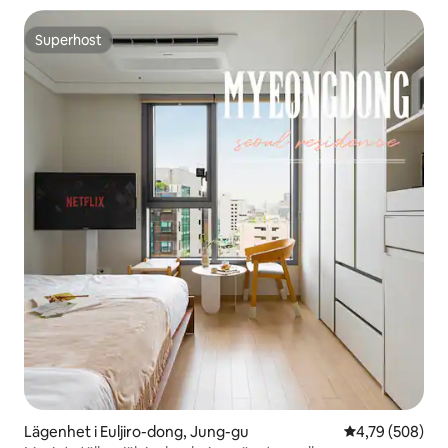
Superhost
Superhost
Lägenhet i Euljiro-dong, Jung-gu
4,79 av 5 i ge
4,79 (508)