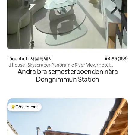
Lägenhet i 서울특별시
4,95 av 5 i ge
4,95 (158)
[J house] Skyscraper Panoramic River View/Hotel
Andra bra semesterboenden nära
Bedding/Hapjeong Station 2 minuter och Hongik
University Station 10 minuter.
Dongnimmun Station
Gästfavorit
Populär gästfavorit