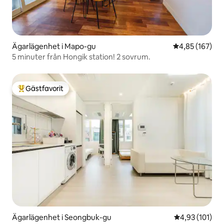
Ägarlägenhet i Mapo-gu
4,85 av 5 i ge
4,85 (167)
5 minuter från Hongik station! 2 sovrum.
Gästfavorit
Populär gästfavorit
Ägarlägenhet i Seongbuk-gu
4,93 av 5 i ge
4,93 (101)