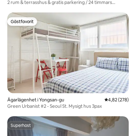
2 rum & terrasshus & gratis parkering / 24 timmars
självbetjäning för resväskor / max 5 personer / 2 minuter
till tunnelbanan / hiss
Gästfavorit
Gästfavorit
Ägarlägenhet i Yongsan-gu
4,82 av 5 i ge
4,82 (278)
Green Urbanist #2 - Seoul St. Mysigt hus 3pax
Superhost
Superhost