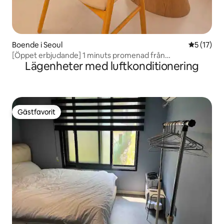
Boende i Seoul
5 av 5 i g
5 (17)
[Öppet erbjudande] 1 minuts promenad från
Lägenheter med luftkonditionering
tunnelbanan, 2 minuter till Gyeongbokgung-palatset, 6
minuter till Jongno, 12 minuter till Myeong-dong, 20
minuter till Hongdae, 22 minuter till Han-floden
Gästfavorit
Gästfavorit