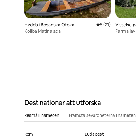
Hydda i Bosanska Otoka
5 av 5 i genomsnit
5 (21)
Vistelse 
Koliba Matina ada
Farma lav
Destinationer att utforska
Resmål i närheten
Främsta sevärdheterna i närheten
Rom
Budapest