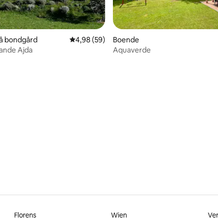
tligt betyg, 21 omdömen
på bondgård
4,98 av 5 i genomsnittligt betyg, 59 omdöm
4,98 (59)
Boende
ande Ajda
Aquaverde
Florens
Wien
Ve