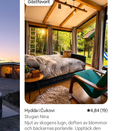
Gästfavorit
Gästf
Gästfavorit
Populär
Anemona 
Waterfall
Anemona 
reträtt i 
nationalp
magnifika
Kroatien
natur erb
mellan ko
Perfekt f
en
barn), e
och natu
hem ger en
vackraste
tänkbara
Hydda i Ćukovi
4,84 av 5 i genomsnit
4,84 (19)
Stugan Nina
Njut av skogens lugn, doften av blommor
och bäckarnas porlande. Upptäck den