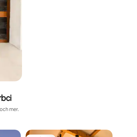
rbci
 och mer.
Boende