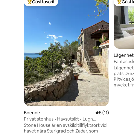
Gästfavorit
Gästf
Populär gästfavorit
Populär 
Lägenhet
Fantastis
Terrace
Lägenhete
plats Dre
Plitvicesj
mycket fr
vackert l
I närhete
ruinerna 
som ligge
Boende
5 av 5 i genomsnit
5 (11)
Korana-fl
Privat stenhus • Havsutsikt • Lugn
geologisk
vistelse
Matbutik 
Stone House är en avskild tillflyktsort vid
gångavstå
havet nära Starigrad och Zadar, som