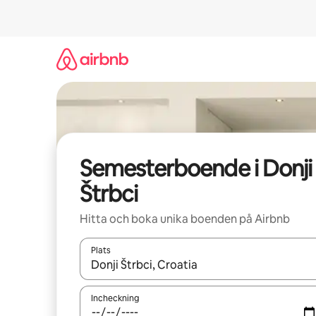
Hoppa
till
innehåll
Semesterboende i Donji
Štrbci
Hitta och boka unika boenden på Airbnb
Plats
När resultaten är tillgängliga kan du navigera me
Incheckning