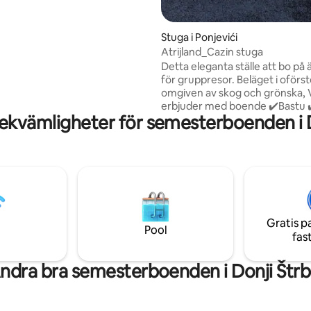
ger ligger inom en radie av 3
Stuga i Ponjevići
Atrijland_Cazin stuga
Detta eleganta ställe att bo på 
för gruppresor. Beläget i oförs
omgiven av skog och grönska, V
erbjuder med boende ✔️Bastu ✔
ekvämligheter för semesterboenden i D
och grillplats ✔️ Lägereld och täl
Skogsvandringsled ✔️ Cykel Debitera
qvadom ✔️ ride extra Integritet
njutning – allt på ett och samma 
De äventyr vi är värdar för: 🚣
Forsränning på floden Uni 🧗 Li
Bosanska Krupa 🏕️ Camping i 
Ordnat 🛻 transport Upplev Bo
Gratis p
en helt ny vinkel! Atrijland
Pool
fas
ndra bra semesterboenden i Donji Štrb