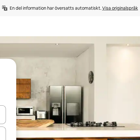
En del information har översatts automatiskt. 
Visa originalspråk
d upp- och nedåtpilarna eller utforska genom att trycka eller svepa.