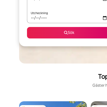
Utcheckning
Sök
Top
Gäster h