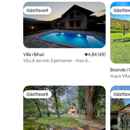
Gästfavorit
Gästfavo
Gästfavorit
Gästfavo
Villa i Bihać
4,84 av 5 i genomsnit
4,84 (49)
VILLA asi min 3 personer - max 6
personer.
Boende i 
Aqua Vit
Gästfavorit
Gästfavo
Gästfavorit
Gästfavo