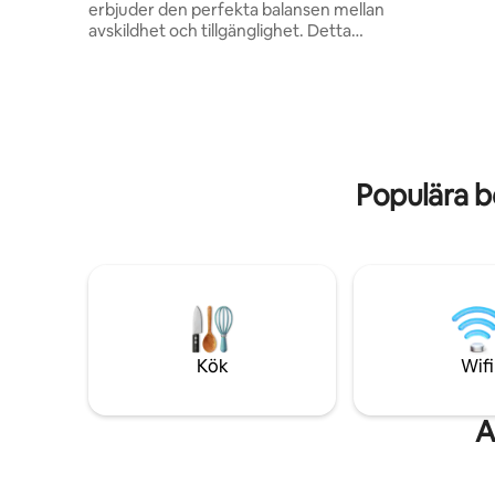
restauran
erbjuder den perfekta balansen mellan
km.
avskildhet och tillgänglighet. Detta
autentiska stenhus omges av orörd
natur och olivträd och bjuder in dig att
varva ner och finna tillbaka till dig själv.
Vakna till havets ljud och utsikt och
tillbringa dina dagar i fullständig ro, borta
från folkmassor och oväsen. Tillgången
till havet ligger bara 5 minuters
Populära b
promenad nerför backen och leder till en
lugn, naturlig badplats på klipporna.
Kök
Wifi
A