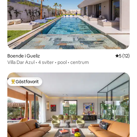
Boende i Gueliz
5 av 5 i g
5 (12)
Villa Dar Azul • 4 sviter • pool • centrum
Gästfavorit
Populär gästfavorit