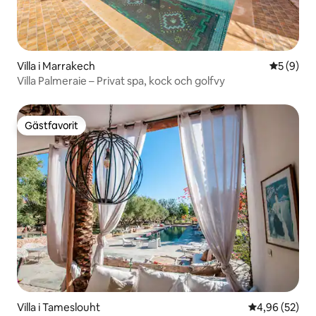
Villa i Marrakech
5 av 5 i 
5 (9)
Villa Palmeraie – Privat spa, kock och golfvy
Gästfavorit
Gästfavorit
Villa i Tameslouht
4,96 av 5 i g
4,96 (52)