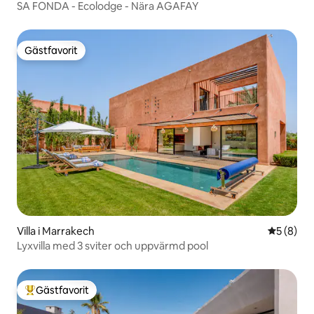
SA FONDA - Ecolodge - Nära AGAFAY
Gästfavorit
Gästfavorit
Villa i Marrakech
5 av 5 i 
5 (8)
Lyxvilla med 3 sviter och uppvärmd pool
Gästfavorit
Populär gästfavorit