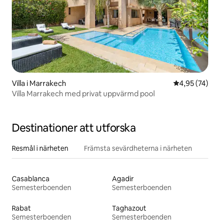
Villa i Marrakech
4,95 av 5 i g
4,95 (74)
Villa Marrakech med privat uppvärmd pool
Destinationer att utforska
Resmål i närheten
Främsta sevärdheterna i närheten
Casablanca
Agadir
Semesterboenden
Semesterboenden
Rabat
Taghazout
Semesterboenden
Semesterboenden