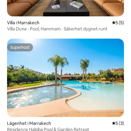
Villa i Marrakech
5 av 5 i 
5 (5)
Villa Dune · Pool, Hammam · Säkerhet dygnet runt
Superhost
Superhost
Lägenhet i Marrakech
5 av 5 i 
5 (3)
Résidence Habiba Pool & Garden Retreat