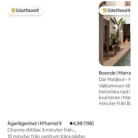
Gästfavorit
Gästfavorit
Populär gästfavorit
Populär gästfavor
Boende i Marrake
Dar Madjoul – Nyhet! Speci
öppningspriser!
Välkommen till vå
historiska riad i e
kvarteren i Marra
minuter från Bahi
minuter från Mar
hjärta, torget Jemaa El
tillgänglig uteslut
Ägarlägenhet i M'hamid 9
4,98 av 5 i genomsnittligt bety
4,98 (198)
resesällskap. Njut
Charme d'Atlas: 5 minuter från
pool och trädgård p
flygplatsen
10 minuter från centrum Kära gäster,