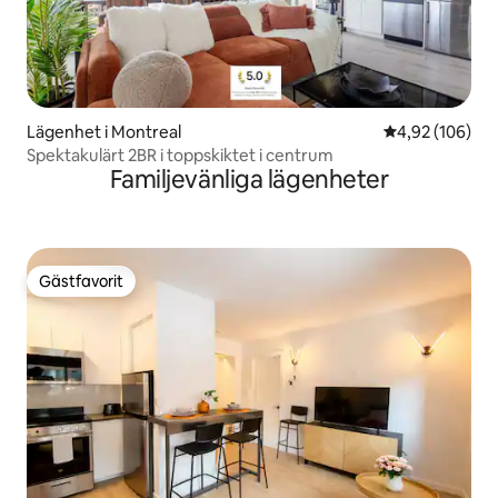
Lägenhet i Montreal
4,92 av 5 i ge
4,92 (106)
Spektakulärt 2BR i toppskiktet i centrum
Familjevänliga lägenheter
Gästfavorit
Gästfavorit