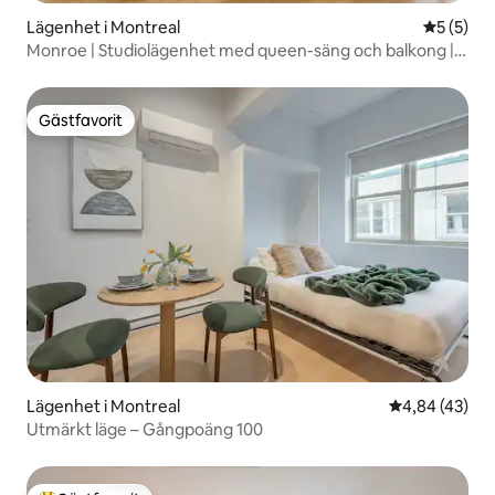
Lägenhet i Montreal
5 av 5 i 
5 (5)
Monroe | Studiolägenhet med queen-säng och balkong |
Takterrass
Gästfavorit
Gästfavorit
Lägenhet i Montreal
4,84 av 5 i g
4,84 (43)
Utmärkt läge – Gångpoäng 100