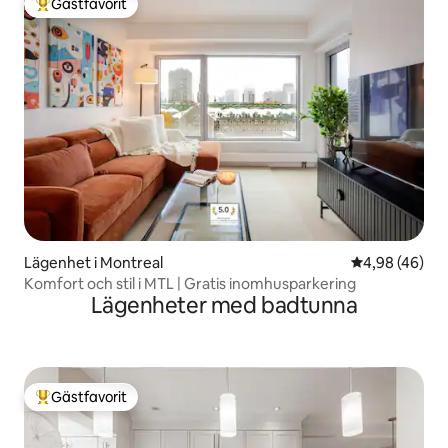
Gästfavorit
Populär gästfavorit
Lägenhet i Montreal
4,98 av 5 i g
4,98 (46)
Komfort och stil i MTL | Gratis inomhusparkering
Lägenheter med badtunna
Gästfavorit
Populär gästfavorit