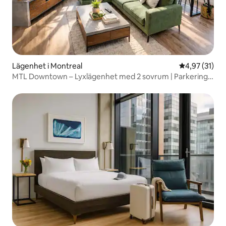
Lägenhet i Montreal
4,97 av 5 i g
4,97 (31)
MTL Downtown – Lyxlägenhet med 2 sovrum | Parkering
inomhus