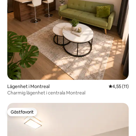
Lägenhet i Montreal
4,55 av 5 i 
4,55 (11)
Charmig lägenhet i centrala Montreal
Gästfavorit
Gästfavorit