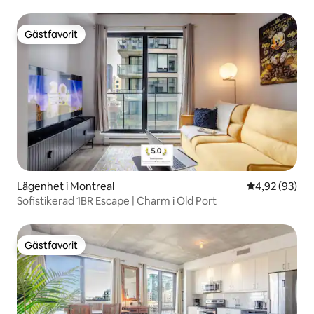
Gästfavorit
Gästfavorit
Lägenhet i Montreal
4,92 av 5 i g
4,92 (93)
Sofistikerad 1BR Escape | Charm i Old Port
Gästfavorit
Gästfavorit