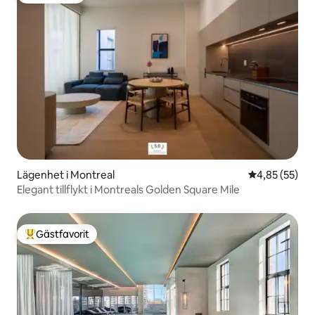
Lägenhet i Montreal
4,85 av 5 i g
4,85 (55)
Elegant tillflykt i Montreals Golden Square Mile
Gästfavorit
Populär gästfavorit