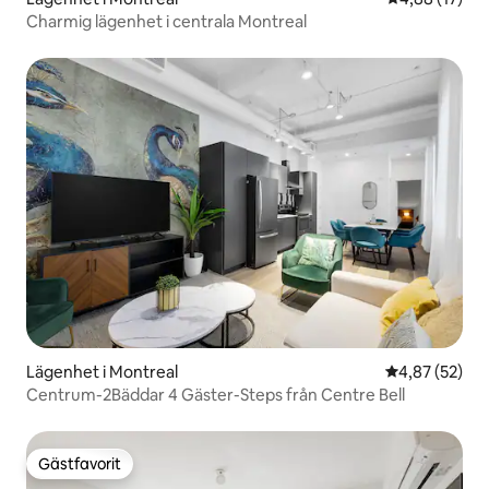
Charmig lägenhet i centrala Montreal
Lägenhet i Montreal
4,87 av 5 i g
4,87 (52)
Centrum-2Bäddar 4 Gäster-Steps från Centre Bell
Gästfavorit
Gästfavorit