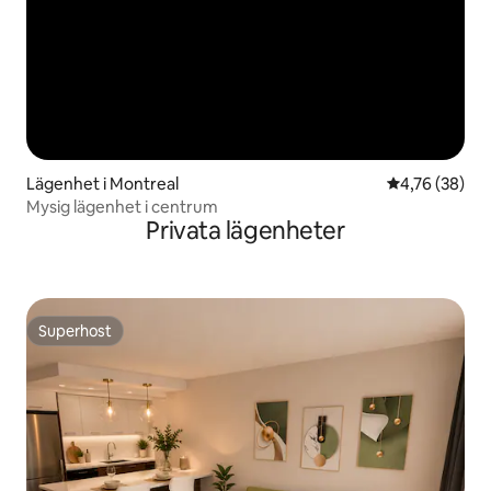
Lägenhet i Montreal
4,76 av 5 i g
4,76 (38)
Mysig lägenhet i centrum
Privata lägenheter
Superhost
Superhost