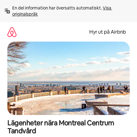
Hoppa
En del information har översatts automatiskt. 
Visa 
till
originalspråk
innehåll
Hyr ut på Airbnb
Lägenheter nära Montreal Centrum
Tandvård