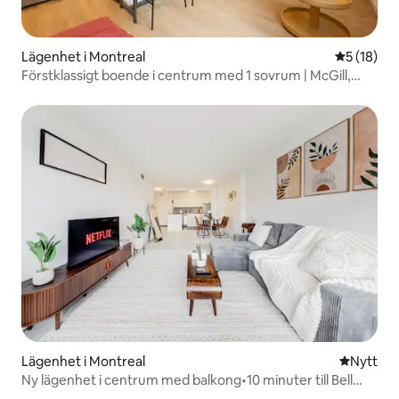
Lägenhet i Montreal
5 av 5 i g
5 (18)
Förstklassigt boende i centrum med 1 sovrum | McGill,
gångavstånd till allt
Lägenhet i Montreal
Nytt ställ
Nytt
Ny lägenhet i centrum med balkong•10 minuter till Bell
Centre