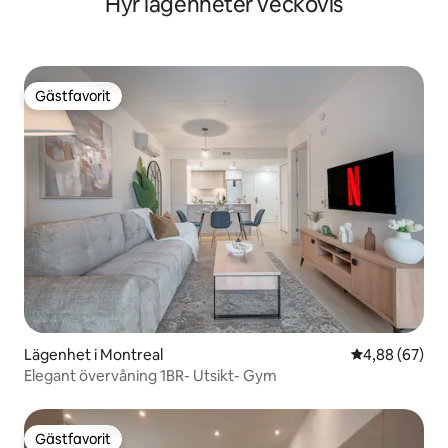
Hyr lägenheter veckovis
Gästfavorit
Gästfavorit
Lägenhet i Montreal
4,88 av 5 i g
4,88 (67)
Elegant övervåning 1BR- Utsikt- Gym
Gästfavorit
Gästfavorit