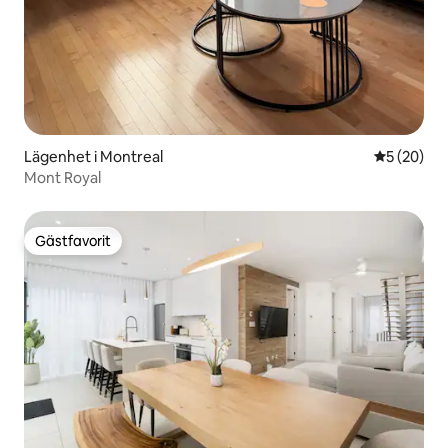
Lägenhet i Montreal
5 av 5 i g
5 (20)
Mont Royal
Gästfavorit
Gästfavorit