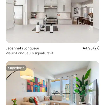
Lägenhet i Longueuil
4,96 av 5 i g
4,96 (27)
Vieux-Longueuils signatursvit
Superhost
Superhost