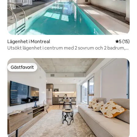
Lägenhet i Montreal
5 av 5 i g
5 (15)
Utsökt lägenhet i centrum med 2 sovrum och 2 badrum,
pool och gratisparkering
Gästfavorit
Gästfavorit