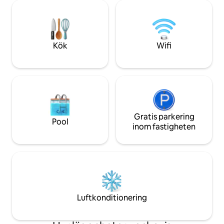
day. Designed with comfort and ease of
för familjer och lämplig för barn och
use, it offers a la
spädbarn. Utforska restauranger,
space, combining l
shopping och underhållningsalternativ i
area and a fully 
närheten. Din bekväma och eleganta
kitchen.
vistelse väntar!
Kök
Wifi
Gratis parkering
Pool
inom fastigheten
Luftkonditionering