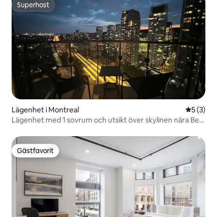
Superhost
Superhost
Lägenhet i Montreal
5 av 5 i 
5 (3)
Lägenhet med 1 sovrum och utsikt över skylinen nära Bell
Centre
Gästfavorit
Gästfavorit