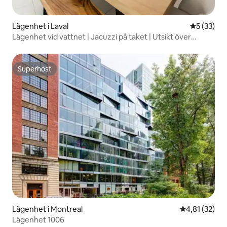
Lägenhet i Laval
5 av 5 i g
5 (33)
Lägenhet vid vattnet | Jacuzzi på taket | Utsikt över
floden
Superhost
Superhost
Lägenhet i Montreal
4,81 av 5 i g
4,81 (32)
Lägenhet 1006