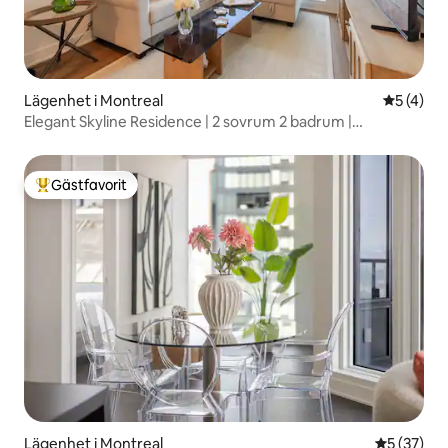
Lägenhet i Montreal
5 av 5 i 
5 (4)
Elegant Skyline Residence | 2 sovrum 2 badrum |
Downtown MTL
Gästfavorit
Populär gästfavorit
Lägenhet i Montreal
5 av 5 i g
5 (37)