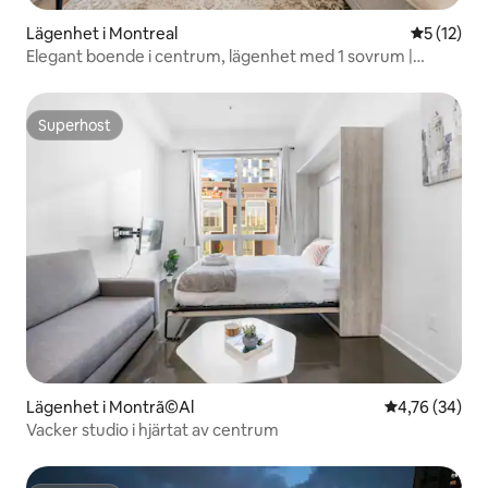
Lägenhet i Montreal
5 av 5 i g
5 (12)
Elegant boende i centrum, lägenhet med 1 sovrum |
Montréal Centre
Superhost
Superhost
Lägenhet i Montrã©Al
4,76 av 5 i g
4,76 (34)
Vacker studio i hjärtat av centrum