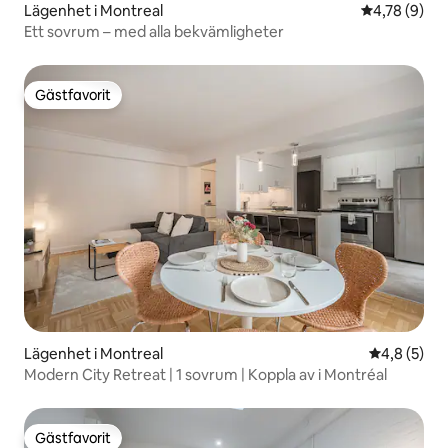
Lägenhet i Montreal
4,78 av 5 i 
4,78 (9)
Ett sovrum – med alla bekvämligheter
Gästfavorit
Gästfavorit
Lägenhet i Montreal
4,8 av 5 i 
4,8 (5)
Modern City Retreat | 1 sovrum | Koppla av i Montréal
Gästfavorit
Gästfavorit