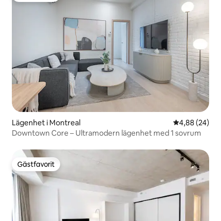
Lägenhet i Montreal
4,88 av 5 i g
4,88 (24)
Downtown Core – Ultramodern lägenhet med 1 sovrum
Gästfavorit
Gästfavorit