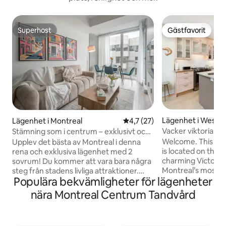
Superhost
Gästfavorit
Superhost
Gästfavorit
Lägenhet i West
Lägenhet i Montreal
4,7 av 5 i genomsnittligt be
4,7 (27)
Vacker viktorians
Stämning som i centrum – exklusivt och
sovrum
modernt
Welcome. This o
Upplev det bästa av Montreal i denna
is located on the s
rena och exklusiva lägenhet med 2
charming Victoria
sovrum! Du kommer att vara bara några
Montreal’s most el
steg från stadens livliga attraktioner.
Populära bekvämligheter för lägenheter
neighbourhoods. This bright peaceful
Njut av moderna bekvämligheter som
apartment features
luftkonditionering, ett fullt utrustat kök,
nära Montreal Centrum Tandvård
retractable blind and 
höghastighetsinternet och tvättmaskin
table and sofa, cr
och torktumlare i boendet för extra
relaxing atmosph
bekvämlighet. Lägenheten är perfekt