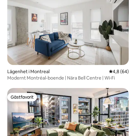
Lägenhet i Montreal
4,8 av 5 i g
4,8 (64)
Modernt Montréal-boende | Nära Bell Centre | Wi‑Fi
Gästfavorit
Gästfavorit