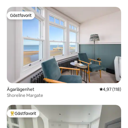
Gästfavorit
Gästfavorit
Ägarlägenhet
4,97 av 5 i ge
4,97 (118)
Shoreline Margate
Gästfavorit
Populär gästfavorit