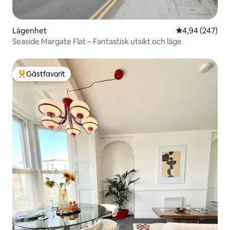
Lägenhet
4,94 av 5 i ge
4,94 (247)
Seaside Margate Flat – Fantastisk utsikt och läge
Gästfavorit
Populär gästfavorit