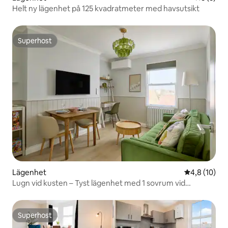
Helt ny lägenhet på 125 kvadratmeter med havsutsikt
Superhost
Superhost
Lägenhet
4,8 av 5 i g
4,8 (10)
Lugn vid kusten – Tyst lägenhet med 1 sovrum vid
stranden
Superhost
Superhost