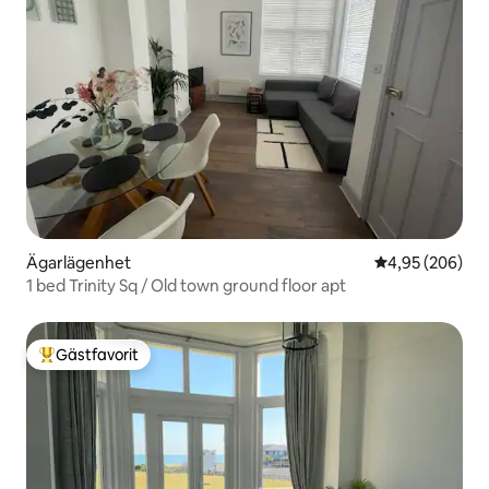
Ägarlägenhet
4,95 av 5 i ge
4,95 (206)
1 bed Trinity Sq / Old town ground floor apt
Gästfavorit
Populär gästfavorit