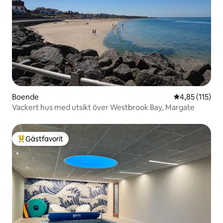
Boende
4,85 av 5 i ge
4,85 (115)
Vackert hus med utsikt över Westbrook Bay, Margate
Gästfavorit
Populär gästfavorit