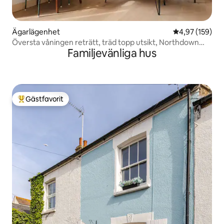
Ägarlägenhet
4,97 av 5 i ge
4,97 (159)
Översta våningen reträtt, träd topp utsikt, Northdown
Familjevänliga hus
Nest
Gästfavorit
Populär gästfavorit