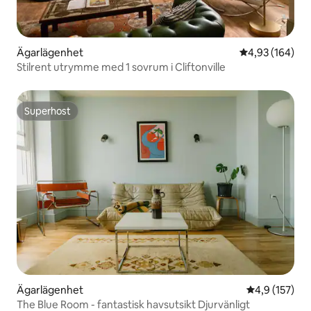
Ägarlägenhet
4,93 av 5 i ge
4,93 (164)
Stilrent utrymme med 1 sovrum i Cliftonville
Superhost
Superhost
Ägarlägenhet
4,9 av 5 i ge
4,9 (157)
The Blue Room - fantastisk havsutsikt Djurvänligt