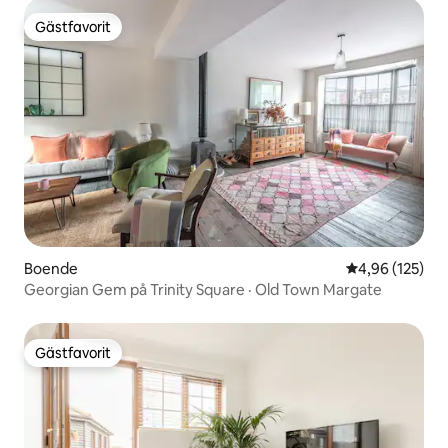
Gästfavorit
Gästfavorit
Boende
4,96 av 5 i ge
4,96 (125)
Georgian Gem på Trinity Square · Old Town Margate
Gästfavorit
Gästfavorit