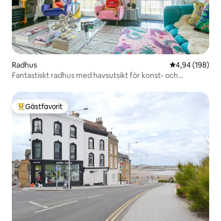
Radhus
4,94 av 5 i ge
4,94 (198)
Fantastiskt radhus med havsutsikt för konst- och
designälskare
Gästfavorit
Populär gästfavorit