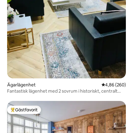
Ägarlägenhet
4,86 av 5 i ge
4,86 (260)
Fantastisk lägenhet med 2 sovrum i historiskt, centralt
läge!
Gästfavorit
Populär gästfavorit