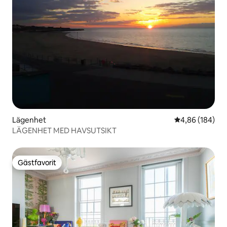
Lägenhet
4,86 av 5 i ge
4,86 (184)
LÄGENHET MED HAVSUTSIKT
Gästfavorit
Gästfavorit