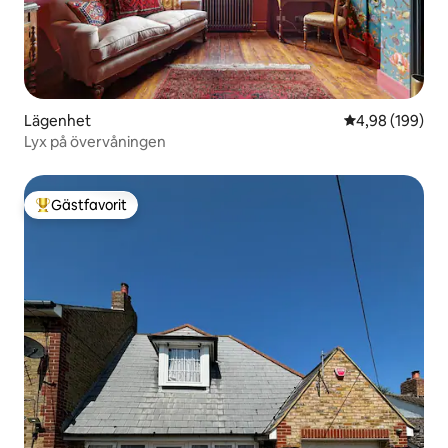
Lägenhet
4,98 av 5 i ge
4,98 (199)
Lyx på övervåningen
Gästfavorit
Populär gästfavorit