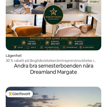
Lägenhet
30 % rabatt på långtidsvistelser/entreprenörsvistelse i
Andra bra semesterboenden nära
Ramsgate/Kent
Dreamland Margate
Gästfavorit
Populär gästfavorit