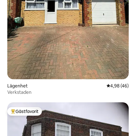
Lägenhet
4,98 av 5 i g
4,98 (46)
Verkstaden
Gästfavorit
Populär gästfavorit