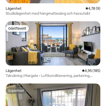
Lägenhet
4,78 av 5 i 
4,78 (9)
Studiolägenhet med hängmattesäng och havsutsikt
Gästfavorit
Gästfavorit
Lägenhet
4,95 av 5 i ge
4,95 (185)
Takvåning i Margate • Luftkonditionering, parkering,
balkonger
Superhost
Superhost