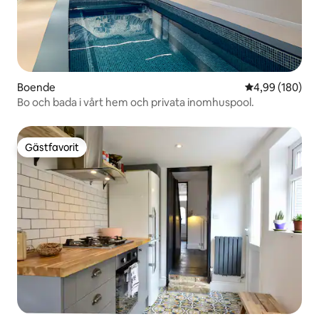
Boende
4,99 av 5 i ge
4,99 (180)
Bo och bada i vårt hem och privata inomhuspool.
Gästfavorit
Gästfavorit