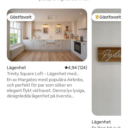
Gästfavorit
Gästfavorit
Gästfavorit
Populär gästfavor
Lägenhet
4,94 av 5 i genomsnittligt bety
4,94 (124)
Trinity Square Loft – Lägenhet med
designkänsla i Gamla stan
En av Margates mest populära Airbnbs,
och perfekt för par som söker en
elegant flykt vid havet. Denna lyx lyxiga,
designledda lägenhet på översta
våningen ligger bara några minuter från
Gamla stan, Margate Main Sands och
The Turner Contemporary. Vårt
genomtänkta boende kombinerar
Lägenhet
lättheten i en fullt möblerad lägenhet
En liten bit av him