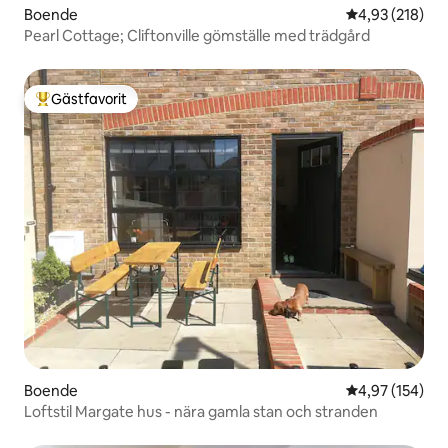
Boende
4,93 av 5 i ge
4,93 (218)
Pearl Cottage; Cliftonville gömställe med trädgård
Gästfavorit
Populär gästfavorit
Boende
4,97 av 5 i ge
4,97 (154)
Loftstil Margate hus - nära gamla stan och stranden