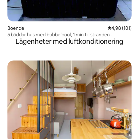
Boende
4,98 av 5 i ge
4,98 (101)
5 bäddar hus med bubbelpool, 1 min till stranden -
Lägenheter med luftkonditionering
Margate