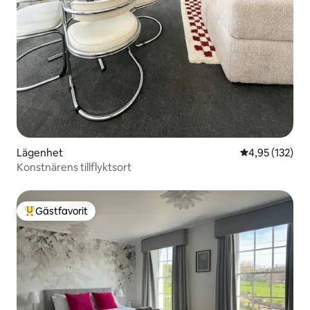
Lägenhet
4,95 av 5 i ge
4,95 (132)
Konstnärens tillflyktsort
Gästfavorit
Populär gästfavorit