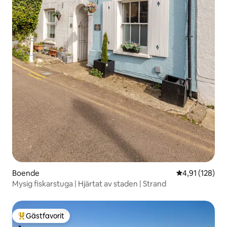
Boende
4,91 av 5 i ge
4,91 (128)
Mysig fiskarstuga | Hjärtat av staden | Strand
Gästfavorit
Populär gästfavorit