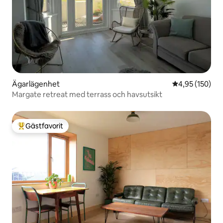
Ägarlägenhet
4,95 av 5 i ge
4,95 (150)
Margate retreat med terrass och havsutsikt
Gästfavorit
Populär gästfavorit