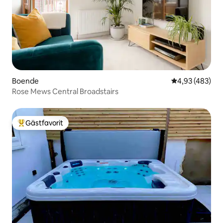
Boende
4,93 av 5 i ge
4,93 (483)
Rose Mews Central Broadstairs
Gästfavorit
Populär gästfavorit