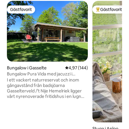
Gästfavorit
Gästfavorit
Gästfavorit
Populär gästfavor
Bungalow i Gasselte
4,97 av 5 i genomsnittligt bety
4,97 (144)
Bungalow Pura Vida med jacuzzi i
naturreservat
I ett vackert naturreservat och inom
gångavstånd från badsjöarna
Gasselterveld /'t Nije Hemelriek ligger
vårt nyrenoverade fritidshus i en lugn
bungalowpark. Huset erbjuder mycket
avskildhet med både soliga och skuggiga
platser. För att koppla av finns det en 3-
persons massagejacuzzi under
verandan. Depositionen för vårt hus är
Stuga i Anloo