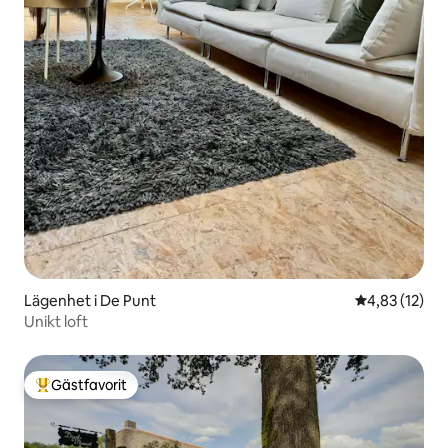
Lägenhet i De Punt
4,83 av 5 i g
4,83 (12)
Unikt loft
Gästfavorit
Populär gästfavorit