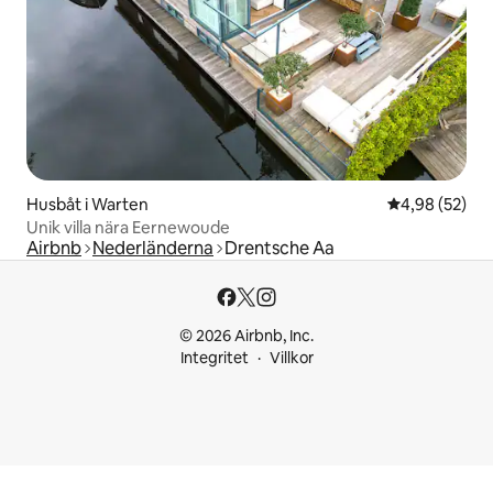
Husbåt i Warten
4,98 av 5 i g
4,98 (52)
Unik villa nära Eernewoude
Airbnb
Nederländerna
Drentsche Aa
© 2026 Airbnb, Inc.
Integritet
Villkor