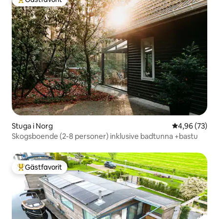
Populär gästfavorit
Stuga i Norg
4,96 av 5 i g
4,96 (73)
Skogsboende (2-8 personer) inklusive badtunna +bastu
Gästfavorit
Populär gästfavorit