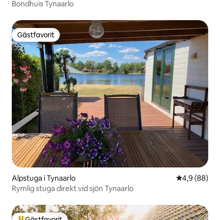
Bondhuis Tynaarlo
Gästfavorit
Gästfavorit
Alpstuga i Tynaarlo
4,9 av 5 i g
4,9 (88)
Rymlig stuga direkt vid sjön Tynaarlo
Gästfavorit