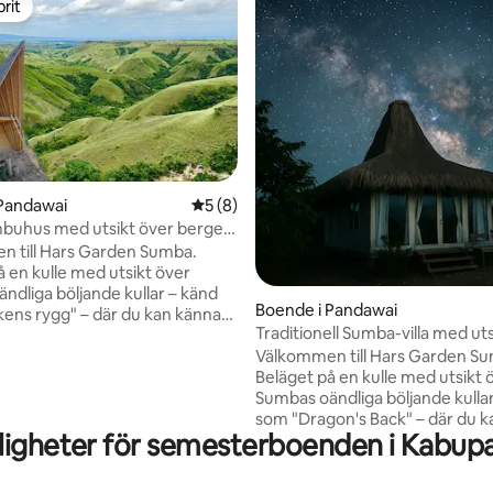
rit
rit
 Pandawai
5 av 5 i genomsnittligt betyg, 8 omdöm
5 (8)
mbuhus med utsikt över bergen
norna
 till Hars Garden Sumba.
å en kulle med utsikt över
ndliga böljande kullar – känd
Boende i Pandawai
ens rygg" – där du kan känna
Traditionell Sumba-villa med uts
buhus är
Dragon's Back
Välkommen till Hars Garden S
m en fågel som flaxar med
Beläget på en kulle med utsikt 
 med 1 sovrum, 1 badrum och
Sumbas oändliga böljande kulla
 naturskön utsikt. Här kan
som "Dragon's Back" – där du 
av fantastiska soluppgångar,
ligheter för semesterboenden i Kabup
Moder Jord. Denna villa är utformad i
 solnedgångar och en himmel
traditionell Sumba "Marapu"-sti
nor runt lägerelden. Ridning i
sovrum, 1 badrum och ett öppe
r också tillgängligt för ett unikt