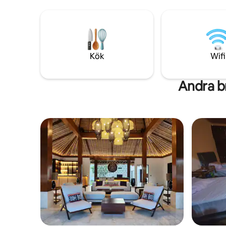
minne. ・25 minuter från flygplatsen ・
15 minute
Kök
Wifi
Andra b