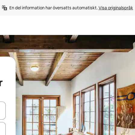
En del information har översatts automatiskt. 
Visa originalspråk
r
d upp- och nedåtpilarna eller utforska genom att trycka eller svepa.