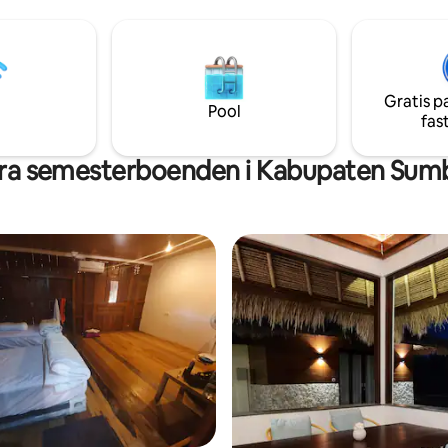
utrymme med utsikt. Njut av
soluppgångar, solnedgångar,
r från stranden
stjärnskådning och ridning. Var
runt en mysig lägereld under s
och koppla verkligen av i naturen. 
Gratis p
minuter från flygplatsen ・15 m
Pool
fas
från stranden
ra semesterboenden i Kabupaten Sum