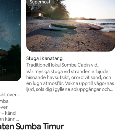
Superhost
Superhost
Airbnb-sv
Ditt per
en vacker
Om du let
semesterh
villa din
promenad 
Alla målti
Priset som
en
Stuga i Kanatang
Sviten ha
Traditionell lokal Sumba Cabin vid
stranden
Vår mysiga stuga vid stranden erbjuder
hisnande havsutsikt, orörd vit sand, och
en lugn atmosfär. Vakna upp till vågornas
ljud, sola dig i gyllene soluppgångar och
ikt över
utforska den livliga lokala Sumba-
umba.
kulturen. Rummet inkluderade redan
över
exceptionell frukost och GRATIS transfer
r – känd
från/till East Sumba-området. Vi erbjuder
kan känna
också cyklar och båtar och snorkling till
aten Sumba Timur
en extra kostnad.
l, med 1
t