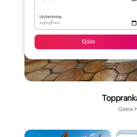
Utcheckning
Sök
Topprank
Gäster h