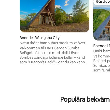
Gästfavo
Gästfavo
Boende i Waingapu City
Naturskönt bambuhus med utsikt över
Boende i
Dragon's Back
Välkommen till Hars Garden Sumba.
Unikt ba
Beläget på en kulle med utsikt över
och stjär
Välkommen
Sumbas oändliga böljande kullar – känd
Beläget p
som "Dragon's Back" – där du kan känna
Sumbas oä
Moder Jord. Detta unika bambuhus är
som "Drak
format som en fågel som flaxar med
Moder Jord. Detta unika bam
vingarna, med 1 sovrum, 1 badrum och
format so
ett utrymme med naturskön utsikt. Här
vingarna,
kan du njuta av fantastiska soluppgångar,
en plats med
hisnande solnedgångar och en himmel
du njuta 
full av stjärnor runt lägerelden. Ridning i
Populära bekväm
hisnande
bergen är också tillgängligt för ett unikt
full av stjär
minne. ・25 minuter från flygplatsen ・
kullarna ä
15 minuter från stranden