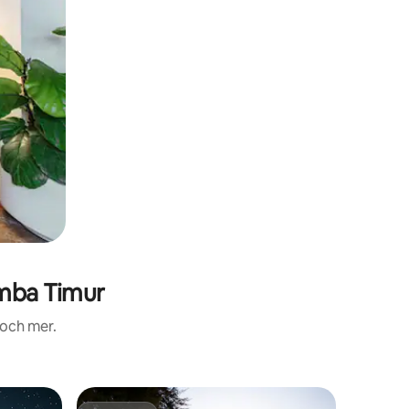
mba Timur
 och mer.
Eget rum