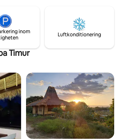
va ner
tjärnorna
・25
arkering inom
inuter
Luftkonditionering
tigheten
ba Timur