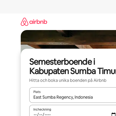
Hoppa
till
innehåll
Semesterboende i
Kabupaten Sumba Timu
Hitta och boka unika boenden på Airbnb
Plats
När resultaten är tillgängliga kan du navigera me
Incheckning