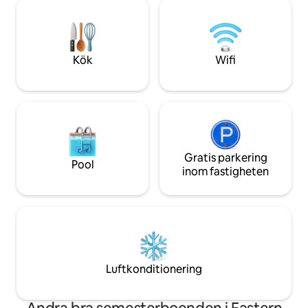
och gott om mer parkering på gatan
däcket medan dina
utanför. Queensize-säng, bekvämt
inhägnade trädgår
vardagsrum, kök, badrum och
mysigt bredvid v
tvättstuga, wifi för streaming och 40-
njuter av en film 
tums Roku – det är en pärla! Om bokat
arbetsyta och myc
Kök
Wifi
se Old Mill House- samma men
internet på plats.
annorlunda.
Gratis parkering
Pool
inom fastigheten
Luftkonditionering