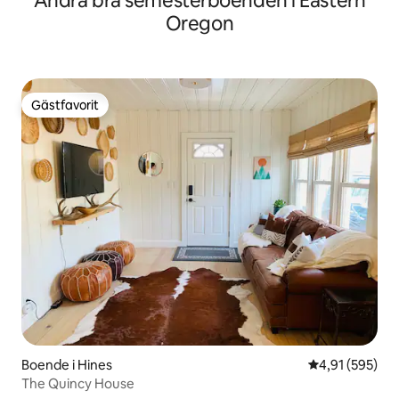
Andra bra semesterboenden i Eastern
Oregon
Gästfavorit
Gästfavorit
Boende i Hines
4,91 av 5 i ge
4,91 (595)
The Quincy House