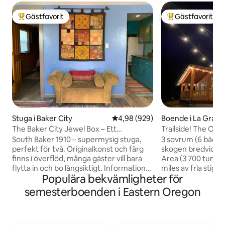
Gästfavorit
Gästfavorit
Populär gästfavorit
Populär gästfavor
Stuga i Baker City
4,98 av 5 i genomsnittligt bety
4,98 (929)
Boende i La Gran
The Baker City Jewel Box – Ett
Trailside! The Owl 
hundvänligt konsthus
Area
South Baker 1910 – supermysig stuga,
3 sovrum (6 bäddar
perfekt för två. Originalkonst och färg
skogen bredvid Mo
finns i överflöd, många gäster vill bara
Area (3 700 tunnl
flytta in och bo långsiktigt. Information
miles av fria stiga
Populära bekvämligheter för
om lokala sevärdheter, restauranger och
minuter från stade
saker att göra finns på plats så det är
cykling och skidåk
semesterboenden i Eastern Oregon
perfekt för Basecamp Baker äventyr
ytterdörren. Var v
eller njuta av den säkra valpvänliga
middagsbjudning i 
gården. Inhägnad parkering för 1–2 bilar
laga mat på grille