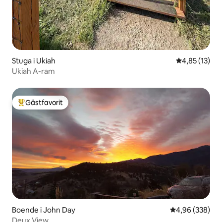
Stuga i Ukiah
4,85 av 5 i g
4,85 (13)
Ukiah A-ram
Gästfavorit
Populär gästfavorit
Boende i John Day
4,96 av 5 i ge
4,96 (338)
Deux View