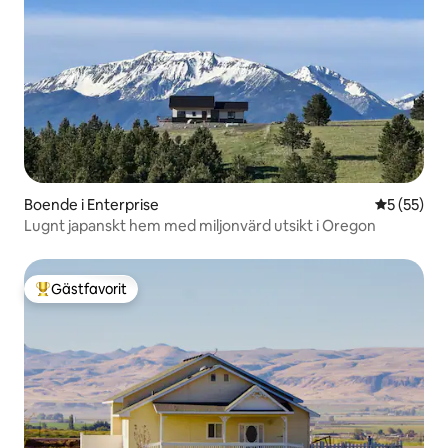
Boende i Enterprise
5 av 5 i g
5 (55)
Lugnt japanskt hem med miljonvärd utsikt i Oregon
Gästfavorit
Populär gästfavorit