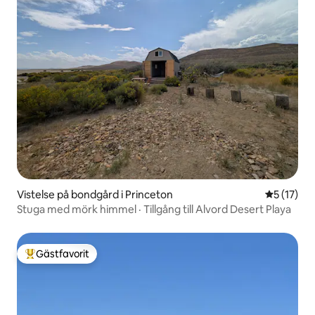
Vistelse på bondgård i Princeton
5 av 5 i g
5 (17)
Stuga med mörk himmel · Tillgång till Alvord Desert Playa
Gästfavorit
Populär gästfavorit