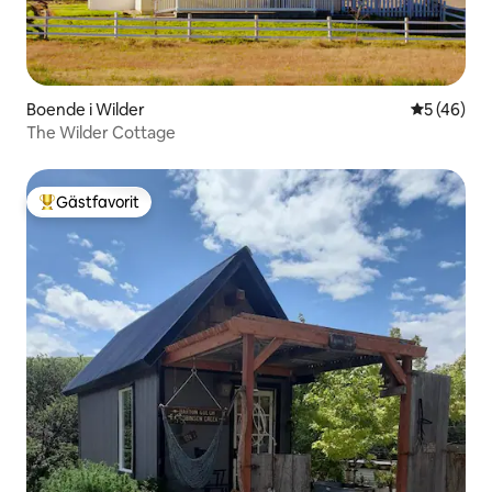
Boende i Wilder
5 av 5 i g
5 (46)
The Wilder Cottage
Gästfavorit
Populär gästfavorit