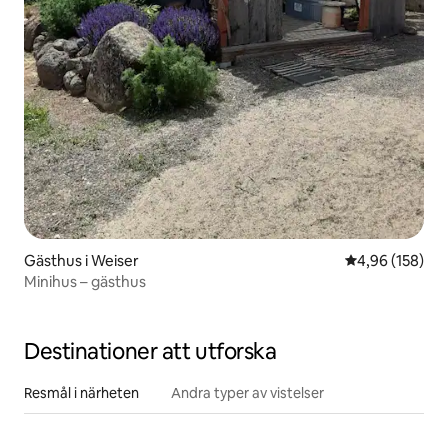
Gästhus i Weiser
4,96 av 5 i ge
4,96 (158)
Minihus – gästhus
Destinationer att utforska
Resmål i närheten
Andra typer av vistelser