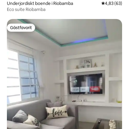
Underjordiskt boende i Riobamba
4,83 av 5 i g
4,83 (63)
Eco suite Riobamba
Gästfavorit
Gästfavorit