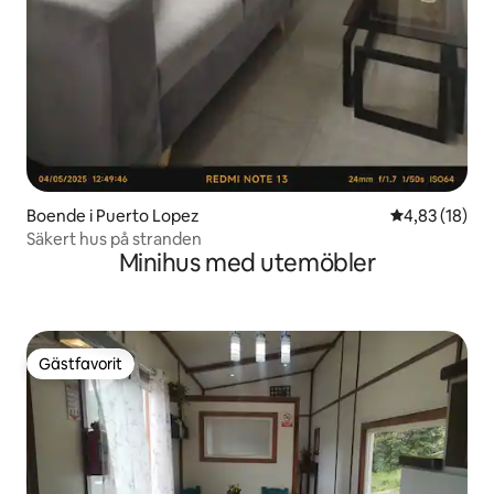
Boende i Puerto Lopez
4,83 av 5 i g
4,83 (18)
Säkert hus på stranden
Minihus med utemöbler
Gästfavorit
Gästfavorit