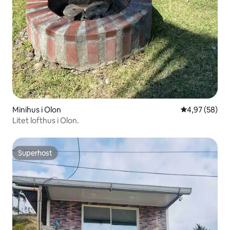
Minihus i Olon
4,97 av 5 i g
4,97 (58)
Litet lofthus i Olon.
Superhost
Superhost