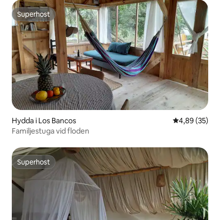
Superhost
Superhost
Hydda i Los Bancos
4,89 av 5 i g
4,89 (35)
Familjestuga vid floden
Superhost
Superhost