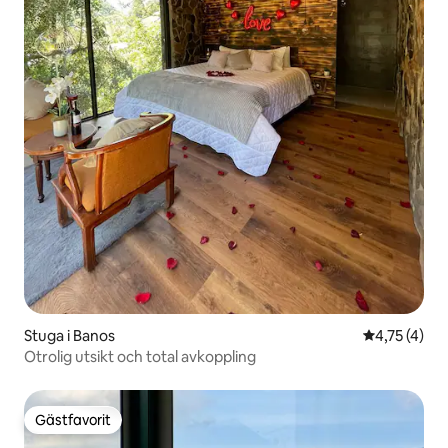
Stuga i Banos
4,75 av 5 i
4,75 (4)
Otrolig utsikt och total avkoppling
Gästfavorit
Gästfavorit