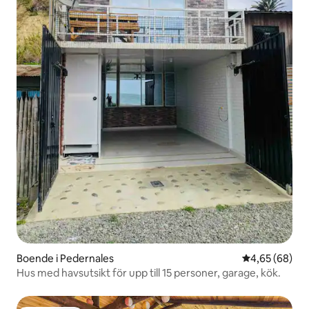
Boende i Pedernales
4,65 av 5 i g
4,65 (68)
Hus med havsutsikt för upp till 15 personer, garage, kök.