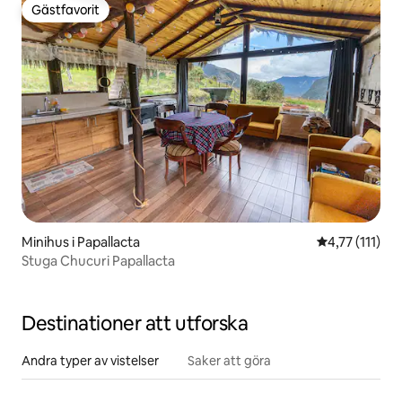
Gästfavorit
Gästfavorit
Minihus i Papallacta
4,77 av 5 i g
4,77 (111)
Stuga Chucuri Papallacta
Destinationer att utforska
Andra typer av vistelser
Saker att göra