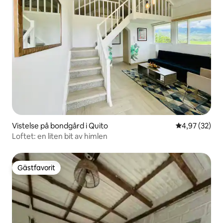
Vistelse på bondgård i Quito
4,97 av 5 i g
4,97 (32)
Loftet: en liten bit av himlen
Gästfavorit
Gästfavorit