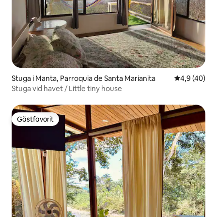
Stuga i Manta, Parroquia de Santa Marianita
4,9 av 5 i g
4,9 (40)
Stuga vid havet / Little tiny house
Gästfavorit
Gästfavorit