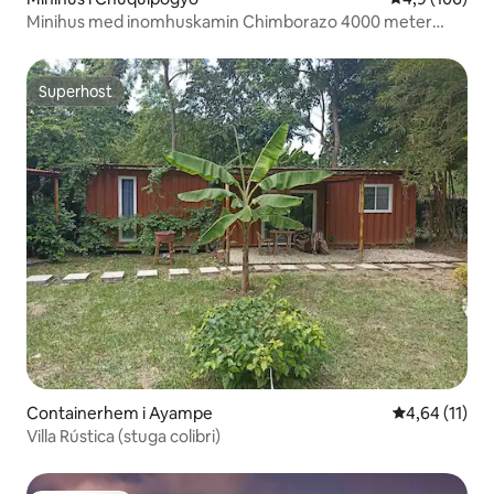
Minihus med inomhuskamin Chimborazo 4000 meter
över havet
Superhost
Superhost
Containerhem i Ayampe
4,64 av 5 i g
4,64 (11)
Villa Rústica (stuga colibri)