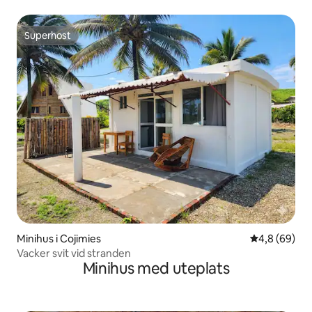
Superhost
Superhost
Minihus i Cojimies
4,8 av 5 i g
4,8 (69)
Vacker svit vid stranden
Minihus med uteplats