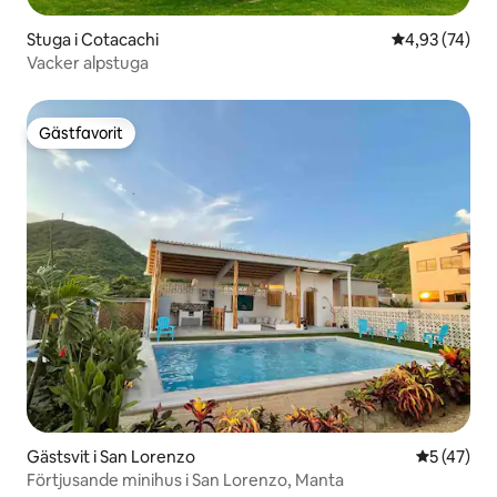
Stuga i Cotacachi
4,93 av 5 i g
4,93 (74)
Vacker alpstuga
Gästfavorit
Gästfavorit
Gästsvit i San Lorenzo
5 av 5 i g
5 (47)
Förtjusande minihus i San Lorenzo, Manta