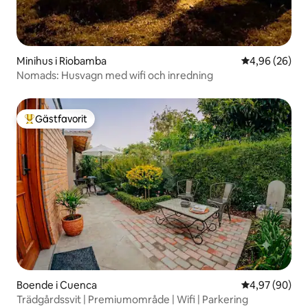
Minihus i Riobamba
4,96 av 5 i g
4,96 (26)
Nomads: Husvagn med wifi och inredning
Gästfavorit
Populär gästfavorit
Boende i Cuenca
4,97 av 5 i g
4,97 (90)
Trädgårdssvit | Premiumområde | Wifi | Parkering