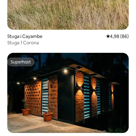
Stuga i Cayambe
4,98 av 5 i g
4,98 (86)
Stuga 1 Corona
Superhost
Superhost