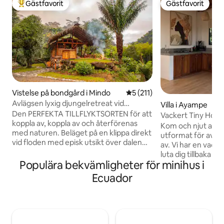
Gästfavorit
Gästfavorit
Populär gästfavorit
Gästfavorit
Vistelse på bondgård i Mindo
5 av 5 i genomsnittligt bet
5 (211)
Avlägsen lyxig djungelretreat vid
Villa i Ayampe
floden/bondgårdsboende
Den PERFEKTA TILLFLYKTSORTEN för att
Vackert Tiny Hous
koppla av, koppla av och återförenas
trädgården #3
Kom och njut av de
med naturen. Beläget på en klippa direkt
utformat för avkop
vid floden med episk utsikt över dalen
av. Vi har en vacker terrass där du kan
och floden, HELT UTANFÖR NÄTET,
luta dig tillbaka m
soldriven, säker, bekväm och lyxig.
Populära bekvämligheter för minihus i
medan du njuter a
Designad och handbyggd av ägarna,
lugna atmosfären p
Ecuador
River Cabin är det ENDA BOENDET på
helt enkelt njuter a
gården, unikt beläget vid unionen av två
erbjuder privat i
floder vid bokstavligen slutet av vägen.
övervakningskame
Gården är 140 tunnland med 1,5 miles av
sinnesro. Detta boende sköts med
flodfront! VÄNLIGEN OBSERVERA ATT VI
kärlek av ett litet 