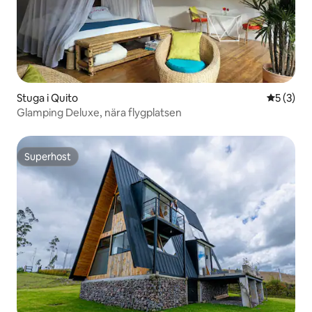
Stuga i Quito
5 av 5 i 
5 (3)
Glamping Deluxe, nära flygplatsen
Superhost
Superhost