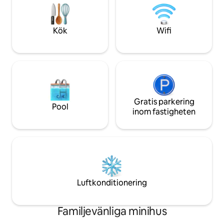
ÄR 35 MINUTERS KÖRNING FRÅN
Ayampe ❤️ Genom 
MINDO.
också de människo
boende möjligt.
Kök
Wifi
Gratis parkering
Pool
inom fastigheten
Luftkonditionering
Familjevänliga minihus