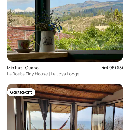
Minihus i Guano
4,95 av 5 i g
4,95 (65)
La Rosita Tiny House | La Joya Lodge
Gästfavorit
Gästfavorit