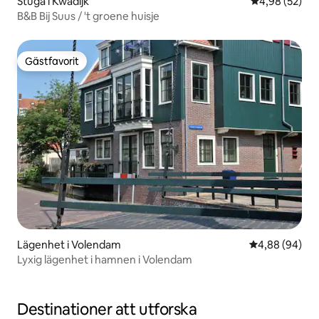
Stuga i Kwadijk
4,98 av 5 i g
4,98 (52)
B&B Bij Suus / 't groene huisje
Gästfavorit
Gästfavorit
Lägenhet i Volendam
4,88 av 5 i g
4,88 (94)
Lyxig lägenhet i hamnen i Volendam
Destinationer att utforska