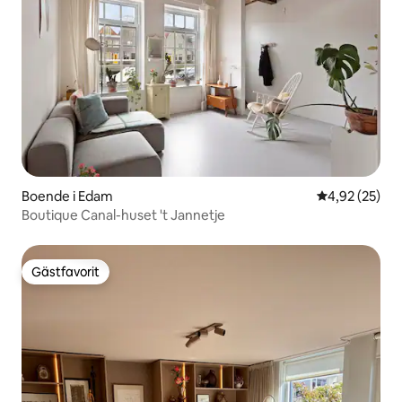
Boende i Edam
4,92 av 5 i g
4,92 (25)
Boutique Canal-huset 't Jannetje
Gästfavorit
Gästfavorit