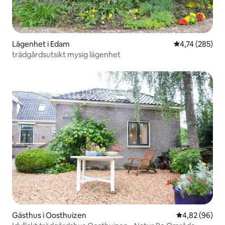
Lägenhet i Edam
4,74 av 5 i ge
4,74 (285)
trädgårdsutsikt mysig lägenhet
Gästhus i Oosthuizen
4,82 av 5 i g
4,82 (96)