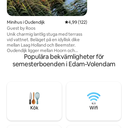
hyra hela huset, m
ett heltäckande b
används INTE.
Minihus i Oudendijk
4,99 av 5 i genomsnittligt bet
4,99 (122)
Guest by Roos
Unik charmig lantlig stuga med terrass
vid vattnet. Beläget på en idyllisk dike
mellan Laag Holland och Beemster.
Oudendijk ligger mellan Hoorn och
Populära bekvämligheter för
Alkmaar. 30 km från Amsterdam.
Stugan: soffa, matbord med 2 stolar. Kök
semesterboenden i Edam-Volendam
med tillbehör. Badrum: toalett, dusch,
handfat. Dubbelsäng 160x210.
Klimatkontroll, smart-TV, WiFi.
Självförsörjande med solpaneler.
Terrass: 2 lounge-stolar och en
bistrouppsättning. Carport för parkering
av bil och cyklar. Vandrings-/cykelvägar
och olika restauranger.
Kök
Wifi