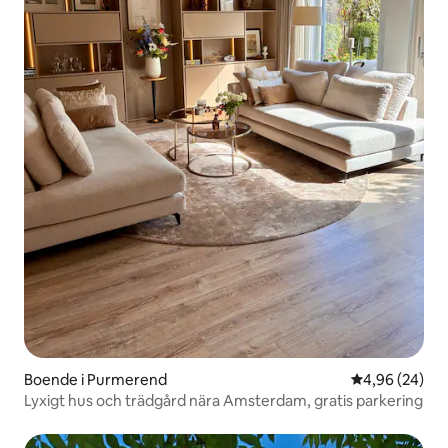
Boende i Purmerend
4,96 av 5 i g
4,96 (24)
Lyxigt hus och trädgård nära Amsterdam, gratis parkering