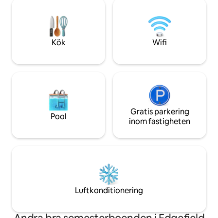
Field, USC Aiken, Citizens Park och
med dina bästa fy
attraktioner i centrum. Boendet har tre
hund ingår i priset
sovrum, fiber-Wi-Fi, ett fullt utrustat kök
meddelande för pr
och en inhägnad bakgård som är perfekt
ytterligare hundar*
för husdjur och avkoppling utomhus.
tillåtna.
Kök
Wifi
Gratis parkering
Pool
inom fastigheten
Luftkonditionering