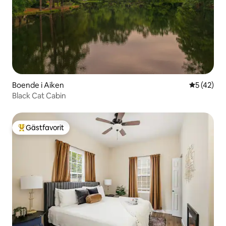
Boende i Aiken
5 av 5 i g
5 (42)
Black Cat Cabin
Gästfavorit
Populär gästfavorit