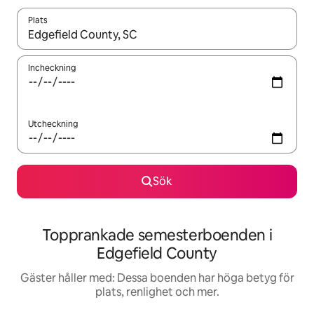
Plats
När resultaten är tillgängliga kan du navigera med upp- och ned
Incheckning
Utcheckning
Sök
Topprankade semesterboenden i
Edgefield County
Gäster håller med: Dessa boenden har höga betyg för
plats, renlighet och mer.