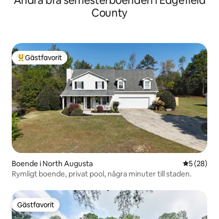
Andra bra semesterboenden i Edgefield
County
Gästfavorit
Populär gästfavorit
Boende i North Augusta
5 av 5 i g
5 (28)
Rymligt boende, privat pool, några minuter till staden.
Gästfavorit
Gästfavorit