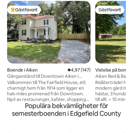
Gästfavorit
Gästfavorit
Populär gästfavorit
Gästfavorit
Boende i Aiken
4,97 av 5 i genomsnittligt bet
4,97 (147)
Vistelse på bondgå
Gångavstånd till Downtown Aiken |
Aiken Bed & Barn
Boende med 3 sovrum | Inhägnad
Välkomna – King-
Välkommen till The Fairfield House, ett
Ridåterträde! Nyr
trädgård
charmigt hem från 1914 som ligger en
modern gård med pl
halv miles promenad från Downtown.
hästar, 3 hundar o
Njut av restauranger, kaféer, shopping
till allt: < 10 min til
Populära bekvämligheter för
och underhållning medan du bor i ett
Highfields & centr
lugnt grannskap. Perfekt för golfresor,
Southern Equine Ve
semesterboenden i Edgefield County
ryttarevenemang, affärsresor,
pärla har allt du b
familjebesök eller en avkopplande
utforskning av Hi
semester. Några minuter från Bruce's
vecka på en show,