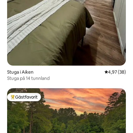
Stuga i Aiken
4,97 av 5 i g
4,97 (38)
Stuga på 14 tunnland
Gästfavorit
Populär gästfavorit