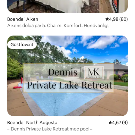
Boende i Aiken
4,98 av 5 i g
4,98 (80)
Aikens dolda pärla: Charm. Komfort. Hundvänligt
Gästfavorit
Gästfavorit
Boende i North Augusta
4,67 av 5 i 
4,67 (9)
~ Dennis Private Lake Retreat med pool ~