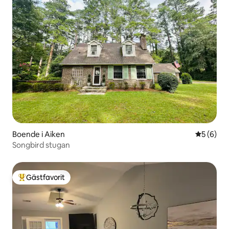
Boende i Aiken
5 av 5 i 
5 (6)
Songbird stugan
Gästfavorit
Populär gästfavorit