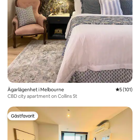
Ägarlägenhet i Melbourne
5 av 5 i ge
5 (101)
CBD city apartment on Collins St
Gästfavorit
Gästfavorit