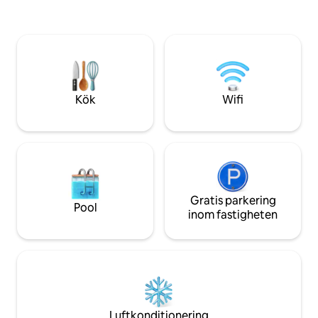
måltid, en drink, lite musik.... Med 3
Kanaluppvärmning/kylni
transportkorridorer är det lätt att resa
dubbla dörrarna o
från St Kilda vid bukten, till Preston och
inomhus och utomhus. Tänd d
bortom. The Museum, the MCG and the
spisen och mys på 
Rod Laver Arena, the National Gallery,
Inkluderar ett ded
Concert Hall and Theatres, our art filled
obegränsat WIFI.
laneways and fabulous eateries are all in
Kök
Wifi
easy reach. Om du befinner dig i
Melbourne för arbete eller för nöje är
denna rymliga och bekväma fristående
lägenhet med en dubbelsäng, kök,
dusch i full storlek, separat toalett och
en tvättmaskin det perfekta stället att
stanna till TV och wifi tillhandahålls samt
sängkläder och handdukar och kaffe, te,
Gratis parkering
Pool
schampo och tvål Det finns 5 trappsteg
inom fastigheten
in i byggnaden och 1 steg när du väl är
inne i lägenheten Vi kan tillhandahålla
parkeringstillstånd på gatan, vänligen
meddela oss i förväg om du behöver
tillståndet.
Luftkonditionering