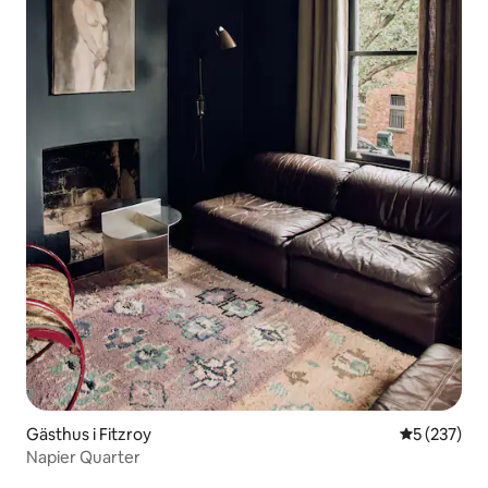
Gästhus i Fitzroy
5 av 5 i ge
5 (237)
Napier Quarter