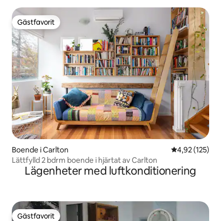
Gästfavorit
Gästfavorit
Boende i Carlton
4,92 av 5 i ge
4,92 (125)
Lättfylld 2 bdrm boende i hjärtat av Carlton
Lägenheter med luftkonditionering
Gästfavorit
Gästfavorit