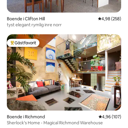
Boende i Clifton Hill
4,98 av 5 i ge
4,98 (258)
tyst elegant rymlig inre norr
Gästfavorit
Populär gästfavorit
Boende i Richmond
4,96 av 5 i ge
4,96 (107)
Sherlock's Home - Magical Richmond Warehouse