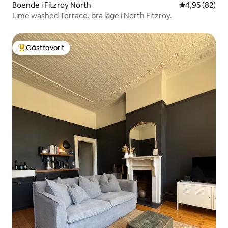
Boende i Fitzroy North
4,95 av 5 i g
4,95 (82)
Lime washed Terrace, bra läge i North Fitzroy.
Gästfavorit
Populär gästfavorit