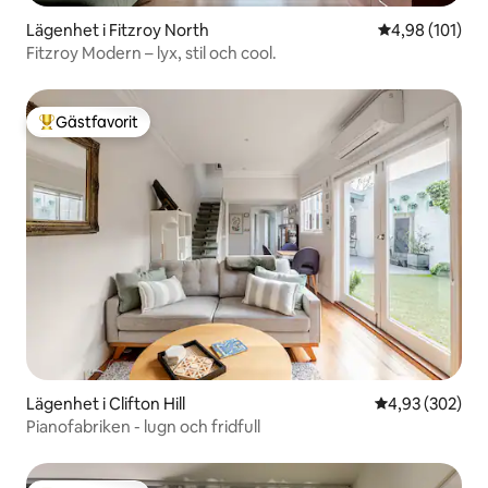
Lägenhet i Fitzroy North
4,98 av 5 i ge
4,98 (101)
Fitzroy Modern – lyx, stil och cool.
Gästfavorit
Populär gästfavorit
Lägenhet i Clifton Hill
4,93 av 5 i ge
4,93 (302)
Pianofabriken - lugn och fridfull