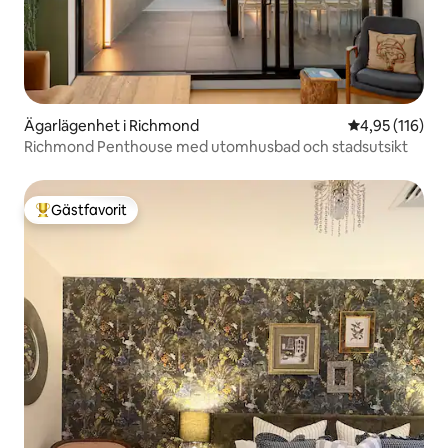
Ägarlägenhet i Richmond
4,95 av 5 i ge
4,95 (116)
Richmond Penthouse med utomhusbad och stadsutsikt
Gästfavorit
Populär gästfavorit