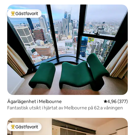
Gästfavorit
Populär gästfavorit
Ägarlägenhet i Melbourne
4,96 av 5 i ge
4,96 (377)
Fantastisk utsikt i hjärtat av Melbourne på 62:a våningen
Gästfavorit
Populär gästfavorit