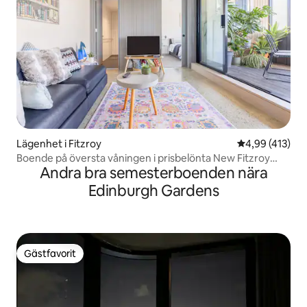
Lägenhet i Fitzroy
4,99 av 5 i ge
4,99 (413)
Boende på översta våningen i prisbelönta New Fitzroy
Andra bra semesterboenden nära
Building
Edinburgh Gardens
Gästfavorit
Gästfavorit