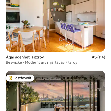
Ägarlägenhet i Fitzroy
5 av 5 i ge
5 (114)
Beswicke - Modernt arv i hjärtat av Fitzroy
Gästfavorit
Populär gästfavorit