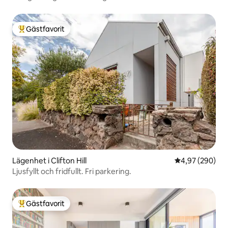
Gästfavorit
Populär gästfavorit
Lägenhet i Clifton Hill
4,97 av 5 i ge
4,97 (290)
Ljusfyllt och fridfullt. Fri parkering.
Gästfavorit
Populär gästfavorit