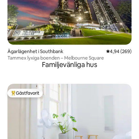
Ägarlägenhet i Southbank
4,94 av 5 i ge
4,94 (269)
Tammex lyxiga boenden – Melbourne Square
Familjevänliga hus
Gästfavorit
Populär gästfavorit