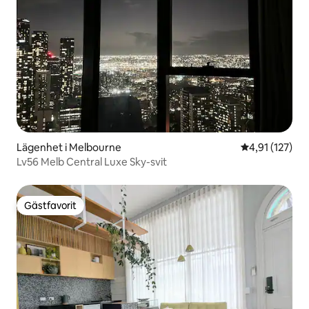
Lägenhet i Melbourne
4,91 av 5 i ge
4,91 (127)
Lv56 Melb Central Luxe Sky-svit
Gästfavorit
Gästfavorit