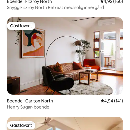
Boende i Fitzroy North
4,92 av 5 i ge
4,92 (160)
Snygg Fitzroy North Retreat med solig innergård
Gästfavorit
Gästfavorit
Boende i Carlton North
4,94 av 5 i ge
4,94 (141)
Henry Sugar-boende
Gästfavorit
Gästfavorit