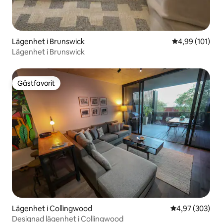
Lägenhet i Brunswick
4,99 av 5 i ge
4,99 (101)
Lägenhet i Brunswick
Gästfavorit
Gästfavorit
Lägenhet i Collingwood
4,97 av 5 i ge
4,97 (303)
Designad lägenhet i Collingwood