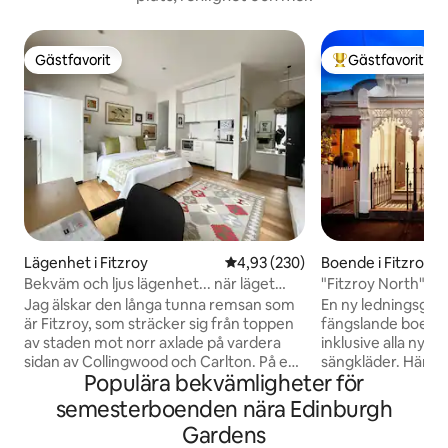
Gästfavorit
Gästfavorit
Gästfavorit
Populär gästfavor
Lägenhet i Fitzroy
4,93 av 5 i genomsnittligt bety
4,93 (230)
Boende i Fitzroy N
Bekväm och ljus lägenhet... när läget
"Fitzroy North". V
räknas
beläget.
Jag älskar den långa tunna remsan som
En ny ledningsgru
är Fitzroy, som sträcker sig från toppen
fängslande boende. Nyrenov
av staden mot norr axlade på vardera
inklusive alla nya 
sidan av Collingwood och Carlton. På en
sängkläder. Här finns: - Fantastiskt läge -
Populära bekvämligheter för
solig dag ta en promenad längs
3 lyxiga sovrum - 
Brunswick eller Smith Street in i staden,
Professionella kö
semesterboenden nära Edinburgh
njut av vår lokala arkitektur, gatukonst,
Netflix - Stort solb
Gardens
butiker... och stanna längs vägen för en
vardagsrum/matsa