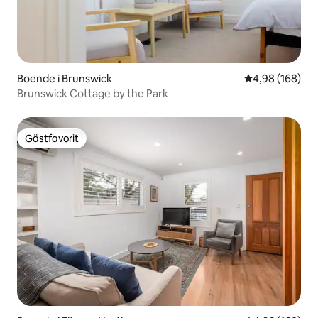
Boende i Brunswick
4,98 av 5 i ge
4,98 (168)
Brunswick Cottage by the Park
Gästfavorit
Gästfavorit