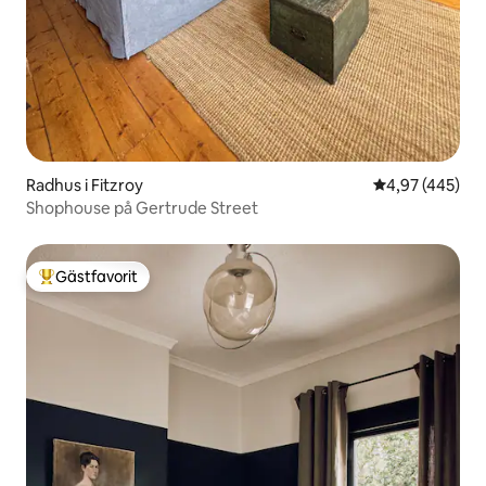
Radhus i Fitzroy
4,97 av 5 i ge
4,97 (445)
Shophouse på Gertrude Street
Gästfavorit
Populär gästfavorit