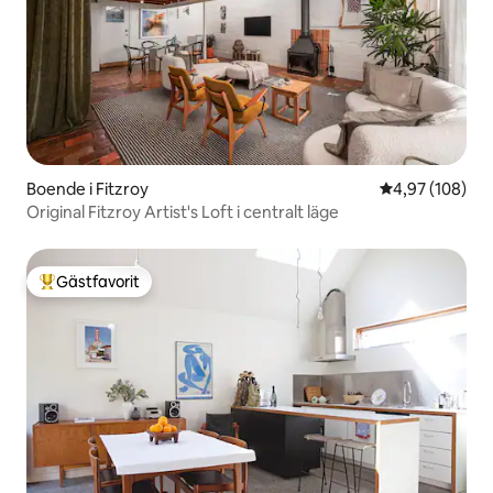
Boende i Fitzroy
4,97 av 5 i ge
4,97 (108)
Original Fitzroy Artist's Loft i centralt läge
Gästfavorit
Populär gästfavorit