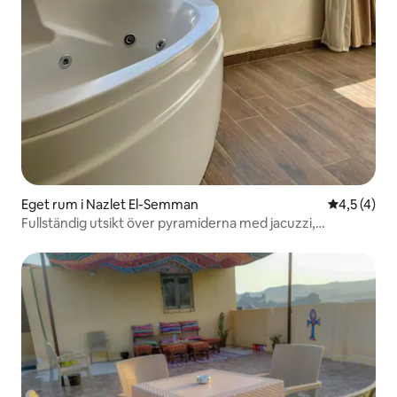
Eget rum i Nazlet El-Semman
4,5 av 5 i
4,5 (4)
Fullständig utsikt över pyramiderna med jacuzzi,
Cleopatra Tower