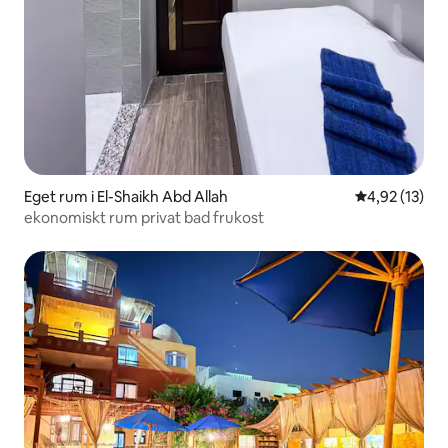
Eget rum i El-Shaikh Abd Allah
4,92 av 5 i g
4,92 (13)
ekonomiskt rum privat bad frukost