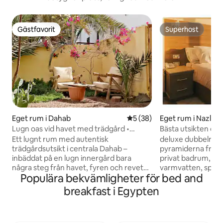
Gästfavorit
Superhost
Gästfavorit
Superhost
Eget rum i Dahab
5 av 5 i genomsnittligt be
5 (38)
Eget rum i Nazlet
Lugn oas vid havet med trädgård •
Bästa utsikten öve
Promenad till Lighthouse-revet
pyramiderna1&fruko
Ett lugnt rum med autentisk
deluxe dubbelrum
takterrassen
trädgårdsutsikt i centrala Dahab –
pyramiderna från 
inbäddat på en lugn innergård bara
privat badrum, bad
några steg från havet, fyren och revet
varmvatten, speg
Populära bekvämligheter för bed and
Eel Garden. Beit AMANI är ett lugnt,
duschmössa, toale
rymligt, konstnärligt beduin-/bohemiskt
takterrass med ut
breakfast i Egypten
boende som är utformat för
frukost på taket Reception dygnet runt,
omtänksamma resenärer och
hiss aC ,TV, minibar, tele , kassaskåp,
havsälskare som uppskattar skönhet,
vattenkokare, ljud