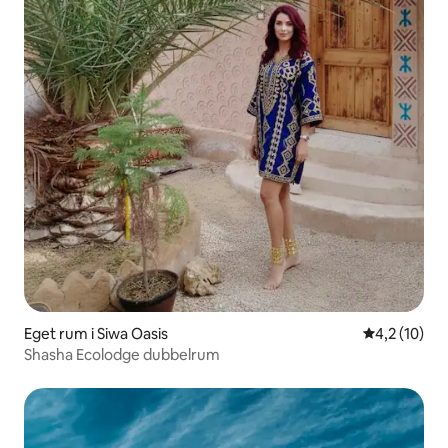
Eget rum i Siwa Oasis
4,2 av 5 i g
4,2 (10)
Shasha Ecolodge dubbelrum