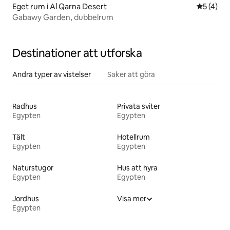
Eget rum i Al Qarna Desert
5 av 5 i 
5 (4)
Gabawy Garden, dubbelrum
Destinationer att utforska
Andra typer av vistelser
Saker att göra
Radhus
Privata sviter
Egypten
Egypten
Tält
Hotellrum
Egypten
Egypten
Naturstugor
Hus att hyra
Egypten
Egypten
Jordhus
Visa mer
Egypten