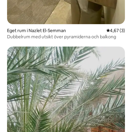
Eget rum i Nazlet El-Semman
4,67 av 5 i 
4,67 (3)
Dubbelrum med utsikt över pyramiderna och balkong