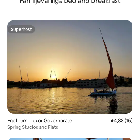
Familjevänliga bed and breakfast
Superhost
Superhost
Eget rum i Luxor Governorate
4,88 av 5 i g
4,88 (16)
Spring Studios and Flats