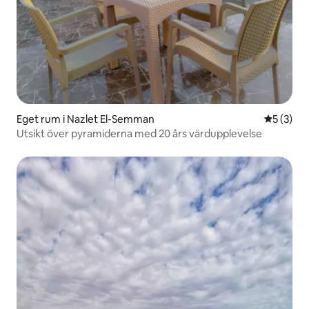
Eget rum i Nazlet El-Semman
5 av 5 i 
5 (3)
Utsikt över pyramiderna med 20 års värdupplevelse