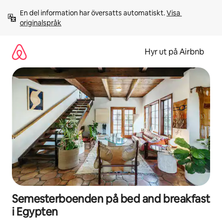
Hoppa
En del information har översatts automatiskt. 
Visa 
till
originalspråk
innehåll
Hyr ut på Airbnb
Semesterboenden på bed and breakfast
i Egypten