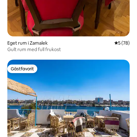
Eget rum i Zamalek
5 av 5 i g
5 (78)
Gult rum med full frukost
Gästfavorit
Gästfavorit