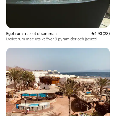
Eget rum i nazlet el semman
4,93 av 5 i g
4,93 (28)
Lyxigt rum med utsikt över 9 pyramider och jacuzzi