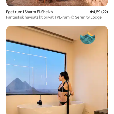
Eget rum i Sharm El-Sheikh
4,59 av 5 i g
4,59 (22)
Fantastisk havsutsikt privat TPL-rum @ Serenity Lodge