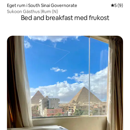
Eget rum i South Sinai Governorate
5 av 5 i 
5 (9)
Sukoon Gästhus |Rum (N)
Bed and breakfast med frukost