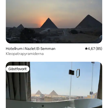
Hotellrum i Nazlet El-Semman
4,67 av 5 i g
4,67 (85)
Kleopatrapyramiderna
Gästfavorit
Gästfavorit