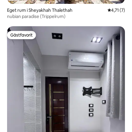
Eget rum i Sheyakhah Thalethah
4,71 av 5 i
4,71 (7)
nubian paradise (Trippelrum)
Gästfavorit
Gästfavorit