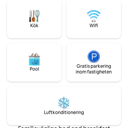
solljus och natur. Perfekt för
bekväma sängar ,
ensamresenärer, dykare, surfare,
minuters promenad 
kreatörer, fjärrarbetare, digitala
pyramiderna, nära
nomader och längre vistelser med
butiker ,bankomater
kulturell fördjupning, som söker en
alla delar av Giza 
Kök
Wifi
mysig och fridfull tillflyktsort nära till allt –
men ändå borta från bullret.
Gratis parkering
Pool
inom fastigheten
Luftkonditionering