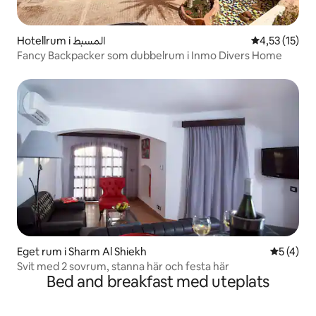
Hotellrum i المسبط
4,53 av 5 i g
4,53 (15)
Fancy Backpacker som dubbelrum i Inmo Divers Home
Eget rum i Sharm Al Shiekh
5 av 5 i 
5 (4)
Svit med 2 sovrum, stanna här och festa här
Bed and breakfast med uteplats