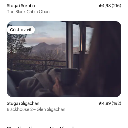
Stuga i Soroba
4,98 av 5 i ge
4,98 (216)
The Black Cabin Oban
Gästfavorit
Gästfavorit
Stuga i Sligachan
4,89 av 5 i ge
4,89 (192)
Blackhouse 2 – Glen Sligachan