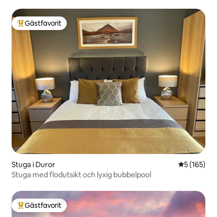
Gästfavorit
Populär gästfavorit
Stuga i Duror
5 av 5 i ge
5 (165)
Stuga med flodutsikt och lyxig bubbelpool
Gästfavorit
Populär gästfavorit