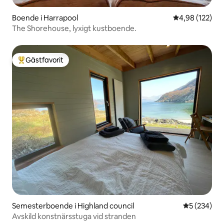
Boende i Harrapool
4,98 av 5 i ge
4,98 (122)
The Shorehouse, lyxigt kustboende.
Gästfavorit
Populär gästfavorit
Semesterboende i Highland council
5 av 5 i ge
5 (234)
Avskild konstnärsstuga vid stranden