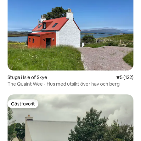
Stuga i Isle of Skye
5 av 5 i ge
5 (122)
The Quaint Wee - Hus med utsikt över hav och berg
Gästfavorit
Gästfavorit