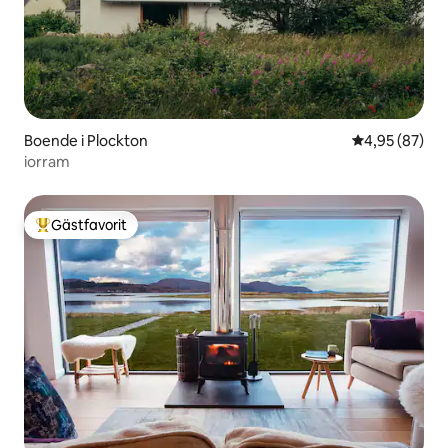
Boende i Plockton
4,95 av 5 i g
4,95 (87)
iorram
Gästfavorit
Populär gästfavorit