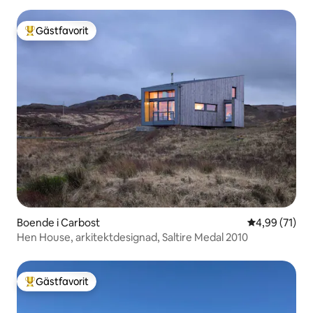
Gästfavorit
Populär gästfavorit
Boende i Carbost
4,99 av 5 i g
4,99 (71)
Hen House, arkitektdesignad, Saltire Medal 2010
Gästfavorit
Populär gästfavorit