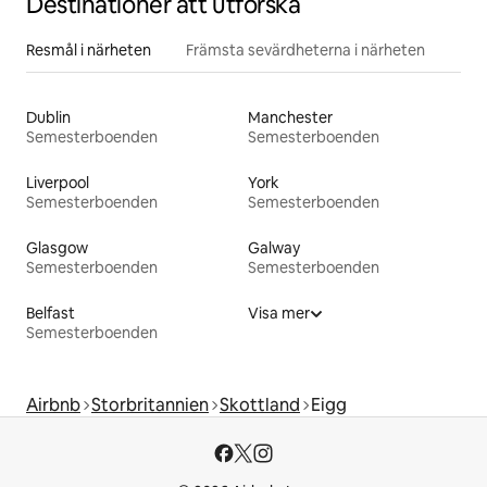
Destinationer att utforska
Resmål i närheten
Främsta sevärdheterna i närheten
Dublin
Manchester
Semesterboenden
Semesterboenden
Liverpool
York
Semesterboenden
Semesterboenden
Glasgow
Galway
Semesterboenden
Semesterboenden
Belfast
Visa mer
Semesterboenden
Airbnb
Storbritannien
Skottland
Eigg