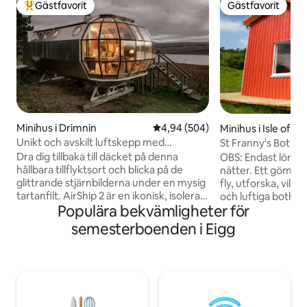
Gästfavorit
Gästfavorit
Populär gästfavorit
Gästfavorit
Minihus i Drimnin
4,94 av 5 i genomsnittligt bety
4,94 (504)
Minihus i Isle of Ei
Unikt och avskilt luftskepp med
St Franny's Bothan,
fantastisk utsikt över höglandet
Hebrides
Dra dig tillbaka till däcket på denna
OBS: Endast lörda
hållbara tillflyktsort och blicka på de
nätter. Ett gömställe i en sluttning för att
glittrande stjärnbilderna under en mysig
fly, utforska, vila 
tartanfilt. AirShip 2 är en ikonisk, isolerad
och luftiga bothan 
Populära bekvämligheter för
aluminiumkapsel designad av Roderick
Studio Hardie, de
James med utsikt över Sound of Mull
hantverksteamet 
semesterboenden i Eigg
från trollsländsfönster. Airship002 är
Amazing Spaces. B
bekvämt, udda och coolt. Det låtsas inte
gräsbevuxet fält 
vara ett femstjärnigt hotell. Omdömena
ständigt föränderl
berättar historien. Om du bokar för de
och bergen. Välutr
datum du vill kolla in vår nya annons The
möblerat. En kort
Pilot House, Drimnin som ligger på
butik och ceilidh ha