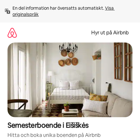
Hoppa
En del information har översatts automatiskt. 
Visa 
till
originalspråk
innehåll
Hyr ut på Airbnb
Semesterboende i Eišiškės
Hitta och boka unika boenden på Airbnb