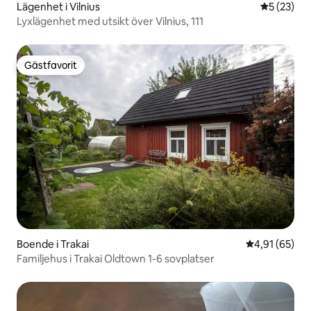
Lägenhet i Vilnius
5 av 5 i g
5 (23)
Lyxlägenhet med utsikt över Vilnius, 111
Gästfavorit
Gästfavorit
Boende i Trakai
4,91 av 5 i g
4,91 (65)
Familjehus i Trakai Oldtown 1-6 sovplatser