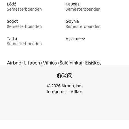
Łódź
Kaunas
Semesterboenden
Semesterboenden
Sopot
Gdynia
Semesterboenden
Semesterboenden
Tartu
Visa mer
Semesterboenden
Airbnb
Litauen
Vilnius
Šalčininkai
Eišiškės
© 2026 Airbnb, Inc.
Integritet
Villkor