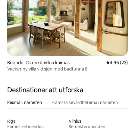
Boende i Dzenkūniškių kaimas
4,96 av 5 i g
4,96 (23)
Vacker ny villa vid sjön med badtunna 8
Destinationer att utforska
Resmål i närheten
Främsta sevärdheterna i närheten
Riga
Vilnius
Semesterboenden
Semesterboenden