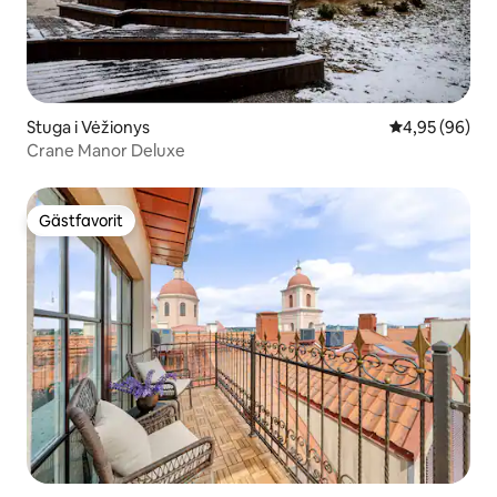
Stuga i Vėžionys
4,95 av 5 i g
4,95 (96)
Crane Manor Deluxe
Gästfavorit
Gästfavorit