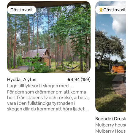
Gästfavorit
Gästfavorit
Gästfavorit
Populär gästfavor
Hydda i Alytus
4,94 av 5 i genomsnittligt bety
4,94 (159)
Lugn tillflyktsort i skogen med
cederträbastu och badkar
För dem som drömmer om att komma
bort från stadens liv och rörelse, arbeta,
vara i den fullständiga tystnaden i
skogen där du kommer att höra ljudet av
tallar, fågelsång och lugn bäck. Vi
Boende i Druskeli
rekommenderar att du bor i en stuga för
Mulberry house A
en eller en familj på upp till 5 personer
Mulberry House A
från den vanliga civilisationen. Du