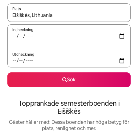
Plats
När resultaten är tillgängliga kan du navigera med upp- och ned
Incheckning
Utcheckning
Sök
Topprankade semesterboenden i
Eišiškės
Gäster håller med: Dessa boenden har höga betyg för
plats, renlighet och mer.