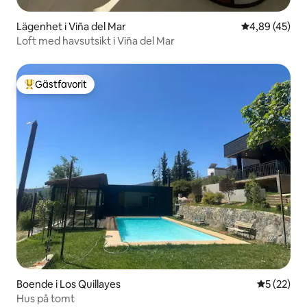
Lägenhet i Viña del Mar
4,89 av 5 i g
4,89 (45)
Loft med havsutsikt i Viña del Mar
Gästfavorit
Populär gästfavorit
Boende i Los Quillayes
5 av 5 i g
5 (22)
Hus på tomt