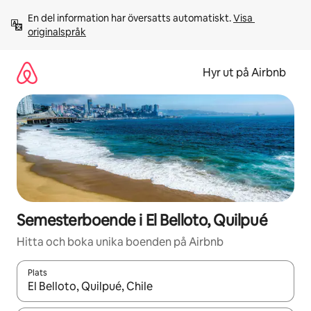
Hoppa
En del information har översatts automatiskt. 
Visa 
till
originalspråk
innehåll
Hyr ut på Airbnb
Semesterboende i El Belloto, Quilpué
Hitta och boka unika boenden på Airbnb
Plats
När resultaten är tillgängliga kan du navigera med upp- och ned