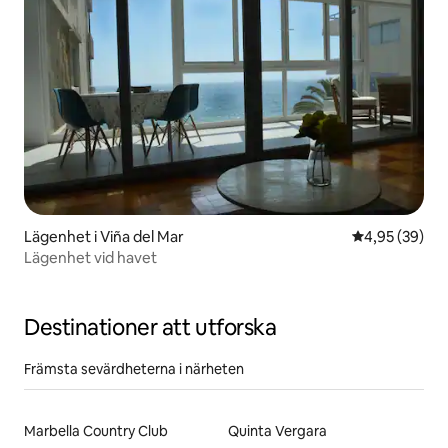
Lägenhet i Viña del Mar
4,95 av 5 i g
4,95 (39)
Lägenhet vid havet
Destinationer att utforska
Främsta sevärdheterna i närheten
Marbella Country Club
Quinta Vergara