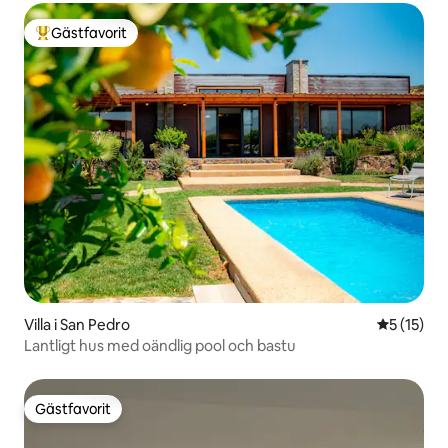
Gästfavorit
Populär gästfavorit
Villa i San Pedro
5 av 5 i g
5 (15)
Lantligt hus med oändlig pool och bastu
Gästfavorit
Gästfavorit