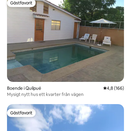
Gästfavorit
Gästfavorit
Boende i Quilpué
4,8 av 5 i ge
4,8 (166)
Mysigt nytt hus ett kvarter från vägen
Gästfavorit
Gästfavorit