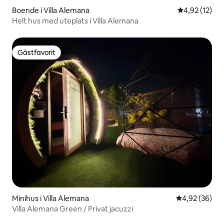
Boende i Villa Alemana
4,92 av 5 i g
4,92 (12)
Helt hus med uteplats i Villa Alemana
Gästfavorit
Gästfavorit
Minihus i Villa Alemana
4,92 av 5 i g
4,92 (36)
Villa Alemana Green / Privat jacuzzi