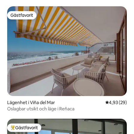
Gästfavorit
Gästfavorit
Lägenhet i Viña del Mar
4,93 av 5 i g
4,93 (29)
Oslagbar utsikt och läge i Reñaca
Gästfavorit
Populär gästfavorit