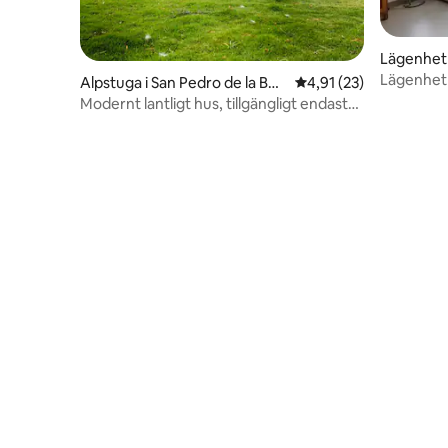
Lägenhet 
Lägenhet 
Alpstuga i San Pedro de la Ben
4,91 av 5 i genomsnit
4,91 (23)
centrum
dita
Modernt lantligt hus, tillgängligt endast
för dig.