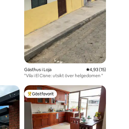
en
Gästhus i Loja
4,93 av 5 i genomsnit
4,93 (15)
"Vila i El Cisne: utsikt över helgedomen "
Gästfavorit
Populär gästfavorit