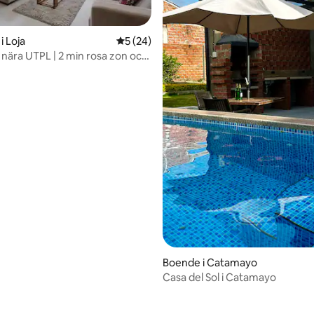
i Loja
5 av 5 i genomsnittligt betyg, 24 omdöm
5 (24)
nära UTPL | 2 min rosa zon och
tligt betyg, 23 omdömen
Boende i Catamayo
Casa del Sol i Catamayo