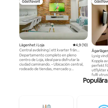
Gästfavorit
Gästfavo
Gästfavorit
Gästfavo
Lägenhet i Loja
4,9 av 5 i genomsnit
4,9 (10)
Central avdelning | ett kvarter från
Ägarlägen
turism och allt
Departamento completo en pleno
Lyxig vin
centro de Loja, ideal para disfrutar la
Koppla av 
ciudad caminando. • Ubicación central,
perfekt f
rodeado de tiendas, mercado y
utflykter 
restaurantes • Zona muy tranquila y sin
fullt utru
ruido • Departamento amplio y cómodo
Populära
och en pri
El espacio cuenta con: • Tres
en ren, l
habitaciones • Dos baños completos y un
📍Sviten l
medio baño • Cocina equipada • Televisor
säkert om
• Lavadora Es un alojamiento funcional y
stadens 
acogedor, perfecto para familias o
University
grupos que buscan comodidad,
läge ger e