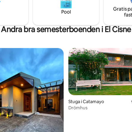
h stormarknader.
tre sovrum och 2 fulla badrum,
Gratis p
utomhusområde med jacuzzi
Pool
fas
Andra bra semesterboenden i El Cisne
Stuga i Catamayo
Drömhus
ttligt betyg, 3 omdömen