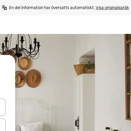
En del information har översatts automatiskt. 
Visa originalspråk
d upp- och nedåtpilarna eller utforska genom att trycka eller svepa.