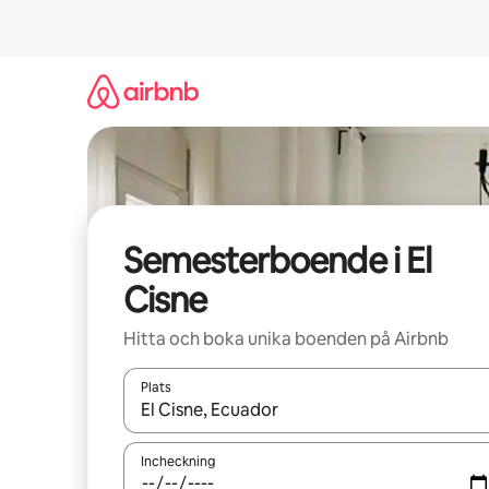
Hoppa
till
innehåll
Semesterboende i El
Cisne
Hitta och boka unika boenden på Airbnb
Plats
När resultaten är tillgängliga kan du navigera me
Incheckning