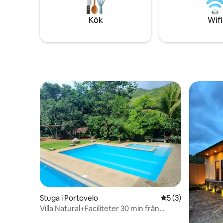
descanso y una ubicación inmejorable en
kaféer oc
la ciudad.
Kök
Wifi
Stuga i Portovelo
5 av 5 i genomsni
5 (3)
Villa Natural+Faciliteter 30 min från
Portovelo