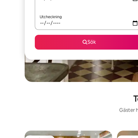
Utcheckning
Sök
T
Gäster h