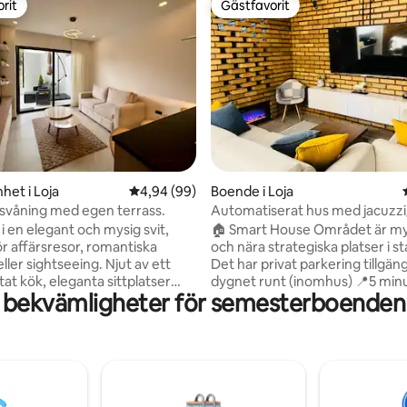
rit
Gästfavorit
rit
Gästfavorit
tligt betyg, 10 omdömen
het i Loja
4,94 av 5 i genomsnittligt betyg, 99 omdöm
4,94 (99)
Boende i Loja
dsvåning med egen terrass.
Automatiserat hus med jacuzz
i en elegant och mysig svit,
🏠 Smart House Området är my
ör affärsresor, romantiska
och nära strategiska platser i sta
eller sightseeing. Njut av ett
Det har privat parkering tillgäng
stat kök, eleganta sittplatser
dygnet runt (inomhus) 📍5 minu
 bekvämligheter för semesterboenden i
vat terrass med en rullstol. Allt i
Terminal Terrestre 📍6 minuter
ugn och bekvämt belägen miljö.
UTPL 📍3 minuter från teatern Rustikt
igger i ett exklusivt, lugnt och
och minimalistiskt tema med
råde, bara några minuter från
hemautomationssystem som e
centrum och UTPL (Urban
komfort och avancerad teknik (
 of La Plata). Dess strategiska
röststyrning) Det har ett vardagsrum,
nkel tillgång till restauranger,
matrum, kök, tvättmaskin, tor