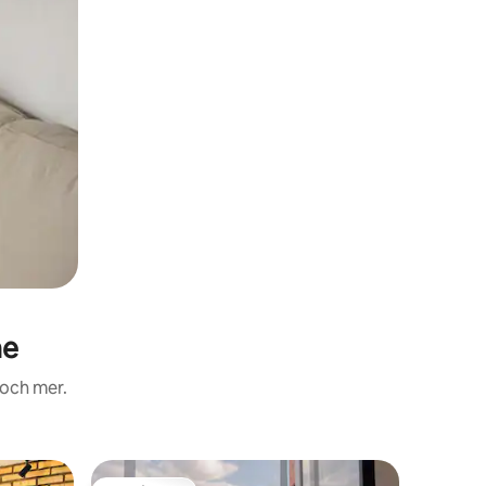
ne
 och mer.
Boende i