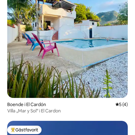
Boende i El Cardón
5 av 5 i 
5 (4)
Villa „Mar y Sol“ i El Cardon
Gästfavorit
Populär gästfavorit