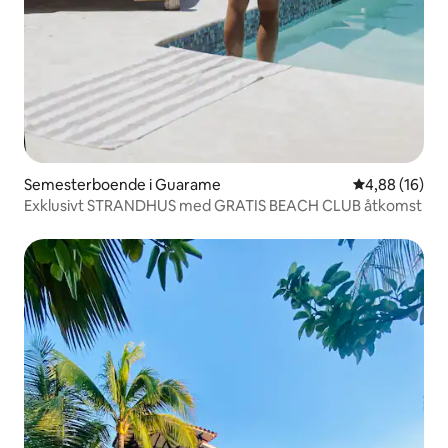
Semesterboende i Guarame
4,88 av 5 i g
4,88 (16)
Exklusivt STRANDHUS med GRATIS BEACH CLUB åtkomst