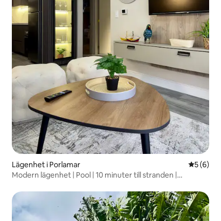
Lägenhet i Porlamar
5 av 5 i 
5 (6)
Modern lägenhet | Pool | 10 minuter till stranden |
Parkering