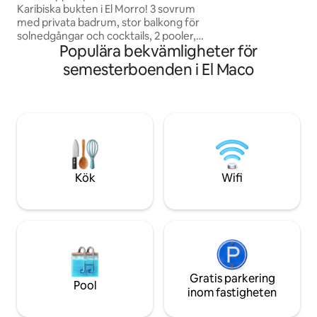
Karibiska bukten i El Morro! 3 sovrum
sportaktiviteter, i
med privata badrum, stor balkong för
strandtennis och k
solnedgångar och cocktails, 2 pooler,
Populära bekvämligheter för
trädgårdar, 24h säkerhet och 2 privata
parkeringsplatser. Steg från Wyndham
semesterboenden i El Maco
Hotel, strandklubbar, restauranger och
vattensporter. Playa Concorde, Laguna
El Morro och La Caracola Beach i
närheten. Komfort, stil och tropisk
atmosfär för 8 gäster, vatten dygnet
runt i lägenheten och reservkraft endast
för byggnaden. Exklusiv oas för
oförglömliga karibiska minnen!
Kök
Wifi
Gratis parkering
Pool
inom fastigheten