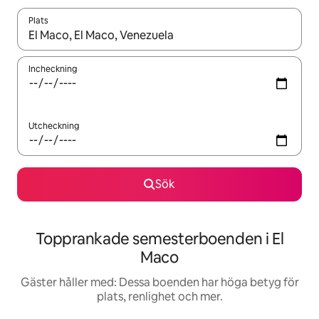
Plats
När resultaten är tillgängliga kan du navigera med upp- och ned
Incheckning
Utcheckning
Sök
Topprankade semesterboenden i El
Maco
Gäster håller med: Dessa boenden har höga betyg för
plats, renlighet och mer.