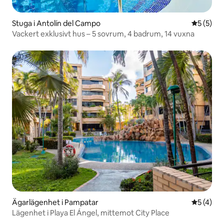
Stuga i Antolín del Campo
5 av 5 i 
5 (5)
Vackert exklusivt hus – 5 sovrum, 4 badrum, 14 vuxna
Ägarlägenhet i Pampatar
5 av 5 i 
5 (4)
Lägenhet i Playa El Ángel, mittemot City Place