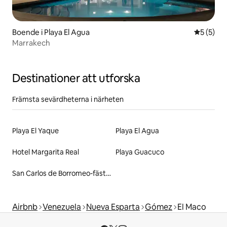
Boende i Playa El Agua
5 av 5 i 
5 (5)
Marrakech
Destinationer att utforska
Främsta sevärdheterna i närheten
Playa El Yaque
Playa El Agua
Hotel Margarita Real
Playa Guacuco
San Carlos de Borromeo-fästningen
Airbnb
Venezuela
Nueva Esparta
Gómez
El Maco