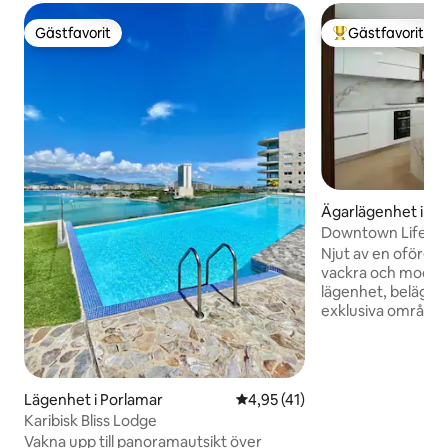
Gästfavorit
Gästfavorit
Gästfavorit
Populär gästfavor
Ägarlägenhet i P
Downtown Life VIP
Njut av en oförglöm
vackra och modern
lägenhet, belägen 
exklusiva området
Tibisay Hotel Bout
viktigaste turista
kilometer från de
restaurangerna. Vi
Lägenhet i Porlamar
4,95 av 5 i genomsnittligt be
4,95 (41)
fantastiska Down
Karibisk Bliss Lodge
beach club där du 
Vakna upp till panoramautsikt över
och dess många fri