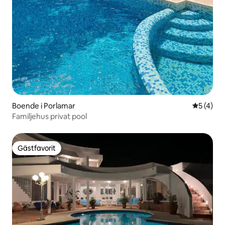
Boende i Porlamar
5 av 5 i 
5 (4)
Familjehus privat pool
Gästfavorit
Gästfavorit