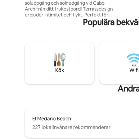
soluppgång och solnedgång vid Cabo
minuters 
Arch från ditt frukostbord! Terrassdesign
Detta boe
erbjuder intimitet och flykt. Perfekt för
första kla
Populära bekvä
en romantisk vistelse, hemmakontor
med utsikt över paradiset, grillmiddagar
med utsikt över solnedgången,
avkopplande hängmatta siestas,
valskådning medan du lagar mat, och
utsikt över soluppgången från sängen!
Promenad tillgång till Cabo 's topp två
stränder och bredvid The Cape och
Thompson Hotel. Kom ihåg att detta är
Kök
Wifi
en hyreslägenhet, inte ett hotell, och
priset återspeglar det.
Andra
El Medano Beach
227 lokalinvånare rekommenderar