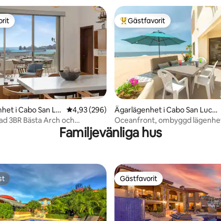
rit
Gästfavorit
rit
Populär gästfavorit
het i Cabo San Lu
4,93 av 5 i genomsnittligt betyg, 296 omdöm
4,93 (296)
Ägarlägenhet i Cabo San Luca
ligt betyg, 111 omdömen
s
d 3BR Bästa Arch och
Oceanfront, ombyggd lägenhe
Familjevänliga hus
t
sovrum
st
Gästfavorit
st
Gästfavorit