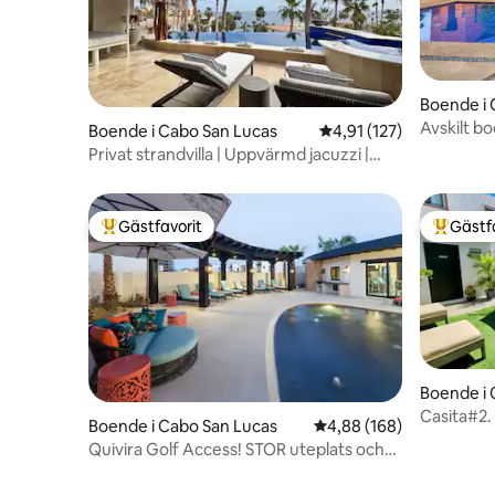
Boende i 
Avskilt b
Boende i Cabo San Lucas
4,91 av 5 i genomsnitt
4,91 (127)
hjärtat a
Privat strandvilla | Uppvärmd jacuzzi |
Havsutsikt
Gästfavorit
Gästf
Populär gästfavorit
Populär 
Boende i 
Casita#2.
Boende i Cabo San Lucas
4,88 av 5 i genomsnitt
4,88 (168)
centrum.
Quivira Golf Access! STOR uteplats och
privat pool