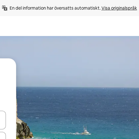
En del information har översatts automatiskt. 
Visa originalspråk
d upp- och nedåtpilarna eller utforska genom att trycka eller svepa.