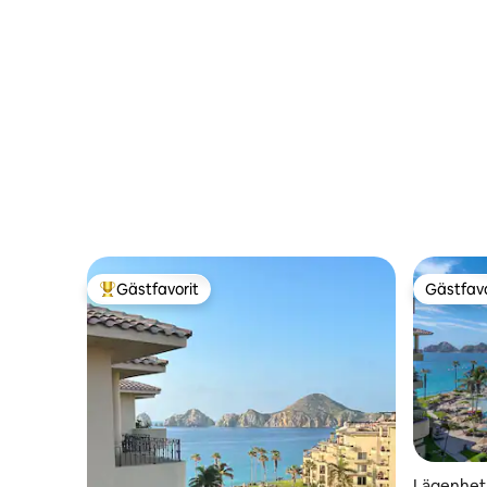
Gästfavorit
Gästfavo
Populär gästfavorit
Gästfavo
Lägenhet 