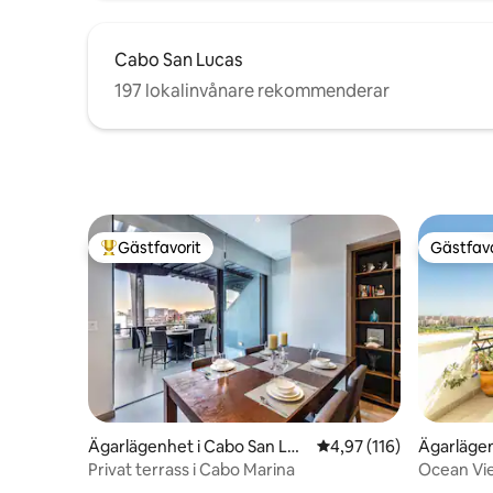
Cabo San Lucas
197 lokalinvånare rekommenderar
Gästfavorit
Gästfavo
Populär gästfavorit
Gästfavo
Ägarlägenhet i Cabo San Luc
4,97 av 5 i genomsnitt
4,97 (116)
Ägarlägen
as
as
Privat terrass i Cabo Marina
Ocean Vi
Beach!