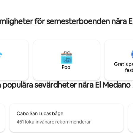
promenad till en privat strand
torktumlare på balkongen. Pool på taket,
nde har bekvämligheter i
pergola och fantastisk havsutsi
ss
Tillgång till Medano Beach bara
mligheter för semesterboenden nära 
minuter bort, resortstil
Gratis p
Pool
fas
 populära sevärdheter nära El Medano
Cabo San Lucas båge
461 lokalinvånare rekommenderar