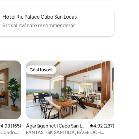
Hotel Riu Palace Cabo San Lucas
5 lokalinvånare rekommenderar
Gästfavorit
Gästfavorit
en
,93 av 5 i genomsnittligt betyg, 165 omdömen
4,93 (165)
Ägarlägenhet i Cabo San Lu
4,92 av 5 i genomsnitt
4,92 (237)
cas
 Condo
FANTASTISK SAMTIDA, BÅGE OCH
HAVSUTSIKT LÄGENHET.