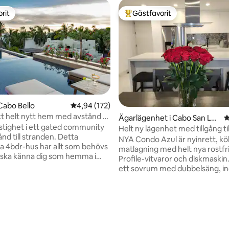
rit
Gästfavorit
rit
Populär gästfavorit
Cabo Bello
4,94 av 5 i genomsnittligt betyg, 172 omdöm
4,94 (172)
t helt nytt hem med avstånd till
Ägarlägenhet i Cabo San Luc
4
and
astighet i ett gated community
as
Helt ny lägenhet med tillgång til
nd till stranden. Detta
stranden
NYA Condo Azul är nyinrett, kö
ka 4bdr-hus har allt som behövs
matlagning med helt nya rostfr
u ska känna dig som hemma i
Profile-vitvaror och diskmaskin. Azul ha
ett sovrum med dubbelsäng, ind
inredning, "Casa Chiquitita" har
luftkonditionering med fjärrkont
behövs för din drömsemester
takfläkt och garderober.
p dig vid poolen, slå på jacuzzi-
Vardagsrummet har gott om na
ligt betyg, 277 omdömen
och koppla av, sitt ute och njut
ljus, en utdragbar bäddsoffa i 
kulära solnedgångar på
storlek och smart-TV.
med havsutsikt eller ta en 10
Höghastighetsinternet. Tvättm