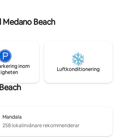
har en smakfull och modern inredning,
med eleganta möbler som ger en
kt.
elegant atmosfär i varje hörn.
 några
El Medano Beach
arkering inom
Luftkonditionering
tigheten
 Beach
Mandala
258 lokalinvånare rekommenderar