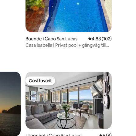
Boende i Cabo San Lucas
4,83 av 5 i genomsnitt
4,83 (102)
Casa Isabella | Privat pool + gångväg till
småbåtshamnen
Gästfavorit
Gästfavorit
en
Lägenhet i Cabo San Lucas
5 av 5 i genomsni
5 (8)