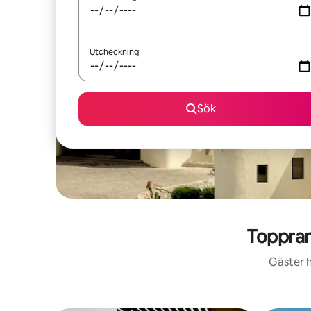
Utcheckning
Sök
Toppran
Gäster h