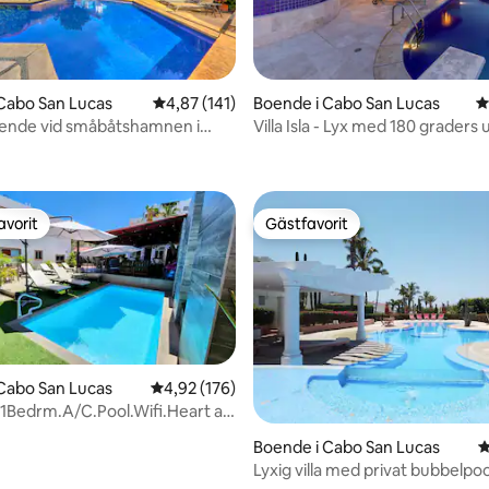
Cabo San Lucas
4,87 av 5 i genomsnittligt betyg, 141 omdöm
4,87 (141)
Boende i Cabo San Lucas
4
oende vid småbåtshamnen i
Villa Isla - Lyx med 180 graders 
ligt betyg, 127 omdömen
v Cabo
Stilla havet
avorit
Gästfavorit
gästfavorit
Gästfavorit
Cabo San Lucas
4,92 av 5 i genomsnittligt betyg, 176 omdöm
4,92 (176)
 1Bedrm.A/C.Pool.Wifi.Heart av
ligt betyg, 168 omdömen
Boende i Cabo San Lucas
4
Lyxig villa med privat bubbelpoo