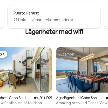
Puerto Paraíso
211 lokalinvånare rekommenderar
Lägenheter med wifi
rit
Superhost
rit
Superhost
ligt betyg, 116 omdömen
het i Cabo San Luc
4,91 av 5 i genomsnittligt betyg, 192 omdöm
4,91 (192)
Ägarlägenhet i Cabo San Luc
4
as
ew Penthouse på Medano
Amazing Arch and Ocean View
w/Private Garden