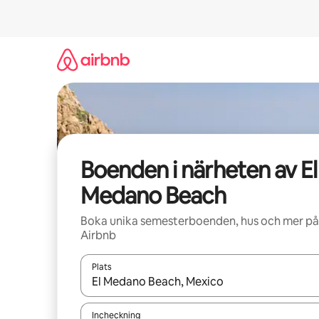
Hoppa
till
innehåll
Boenden i närheten av El
Medano Beach
Boka unika semesterboenden, hus och mer på
Airbnb
Plats
När resultaten är tillgängliga kan du navigera me
Incheckning