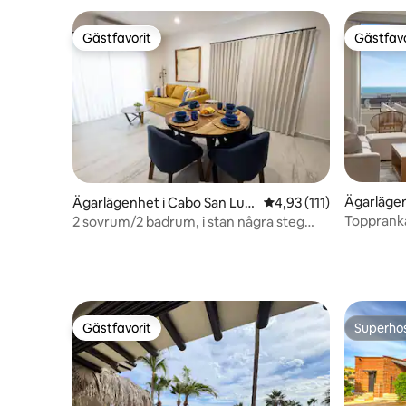
Gästfavorit
Gästfavo
Gästfavorit
Gästfavo
Ägarlägen
Ägarlägenhet i Cabo San Luc
4,93 av 5 i genomsnitt
4,93 (111)
cas
as
Toppranka
2 sovrum/2 badrum, i stan några steg
havsutsik
från Marina
Gästfavorit
Superho
Gästfavorit
Superho