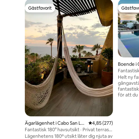
Gästfavorit
Gästfavo
Gästfavorit
Gästfavo
Boende i 
Fantastisk
privat str
Helt ny f
gångavstå
fantastis
för att d
Paradise Spektakulär design och original
underbar 
allt som 
Fräscha up
Ägarlägenhet i Cabo San Lu
4,85 av 5 i genomsnitt
4,85 (277)
strålarna 
cas
Fantastisk 180° havsutsikt · Privat terrass
av spekta
och strand
Lägenhetens 180º utsikt låter dig njuta av
terrassen 