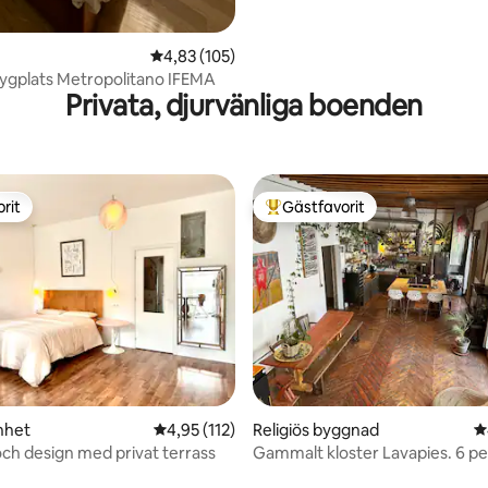
4,83 av 5 i genomsnittligt betyg, 105 omdöm
4,83 (105)
lygplats Metropolitano IFEMA
Privata, djurvänliga boenden
rit
Gästfavorit
rit
Populär gästfavorit
ligt betyg, 388 omdömen
nhet
4,95 av 5 i genomsnittligt betyg, 112 omdöm
4,95 (112)
Religiös byggnad
4
och design med privat terrass
Gammalt kloster Lavapies. 6 pe
(Tillfällig uthyrning)