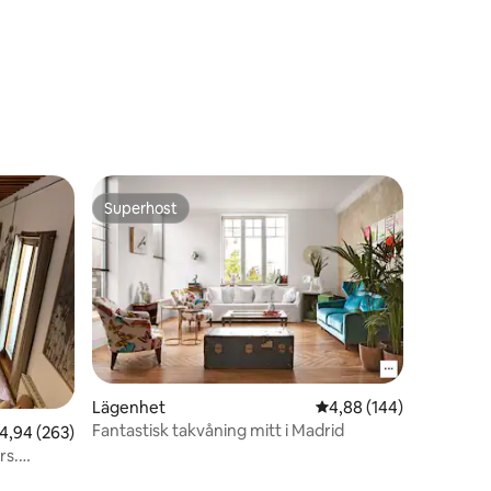
en
Superhost
Superhost
Lägenhet
4,88 av 5 i genomsnitt
4,88 (144)
Fantastisk takvåning mitt i Madrid
en
,94 av 5 i genomsnittligt betyg, 263 omdömen
4,94 (263)
rs.