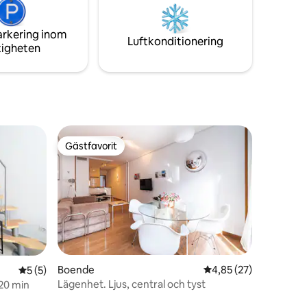
excellence, med "Parque del Retiro" fem
in och
minuters promenad ner Calle Alcalá.
 stark
arkering inom
Luftkonditionering
tigheten
Gästfavorit
Gästfavorit
Boende
4,85 av 5 i genomsnit
4,85 (27)
5 av 5 i genomsnittligt betyg, 5 omdömen
5 (5)
Lägenhet. Ljus, central och tyst
 20 min
en