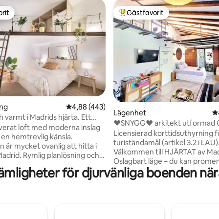
rit
Gästfavorit
rit
Populär gästfavorit
ligt betyg, 446 omdömen
ing
4,88 av 5 i genomsnittligt betyg, 443 omdöm
4,88 (443)
Lägenhet
4
 varmt i Madrids hjärta. Ett
♥SNYGG♥ arkitekt utformad 
d.
verat loft med moderna inslag
⭐SANERAD⭐
Licensierad korttidsuthyrning f
n hemtrevlig känsla.
turiständamål (artikel 3.2 i LAU)
 är mycket ovanlig att hitta i
Välkommen till HJÄRTAT av Ma
Madrid. Rymlig planlösning och
Oslagbart läge – du kan prome
gt tak. Dubbelglas, individuell
mligheter för djurvänliga boenden nära
överallt! Gran Vía: 4 min Plaza Mayor: 12
mning, fullt utrustat kök.
min Sol: 10 min Chueca sq: 3 min Snygg,
g med bra madrass. Är väldigt
chic duplex designad av en ark
ör inget oväsen trots att du
ligger på översta våningen (4:e)
ig i ett av de trendigaste
superljus och fridfullt. 💻 Supe
 fullt av restauranger, butiker
wifi ❄️ Luftkonditionering och 