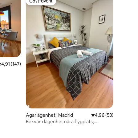
Gästfavorit
Gästfavorit
,91 av 5 i genomsnittligt betyg, 147 omdömen
4,91 (147)
Ägarlägenhet i Madrid
4,96 av 5 i genomsnit
4,96 (53)
Bekväm lägenhet nära flygplats,
tunnelbana, tåg