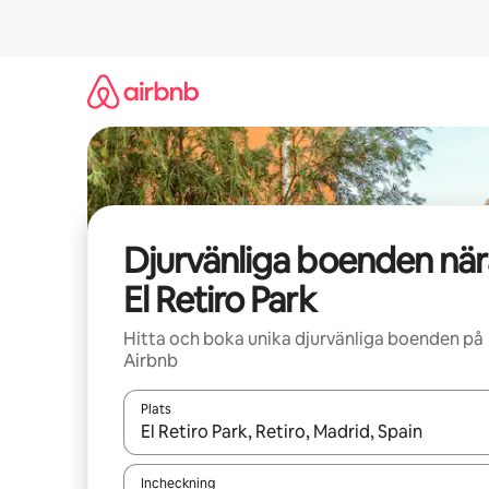
Hoppa
till
innehåll
Djurvänliga boenden när
El Retiro Park
Hitta och boka unika djurvänliga boenden på
Airbnb
Plats
När resultaten är tillgängliga kan du navigera me
Incheckning