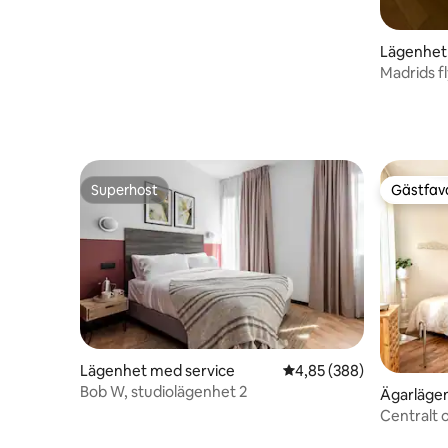
Lägenhet
Madrids f
Superhost
Gästfavo
Superhost
Gästfavo
Lägenhet med service
4,85 av 5 i genomsnitt
4,85 (388)
Bob W, studiolägenhet 2
Ägarläge
Centralt 