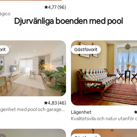
4,77 av 5 i genomsnittligt betyg, 96 omdöm
4,77 (96)
ágico
Djurvänliga boenden med pool
rit
Gästfavorit
rit
Gästfavorit
4,83 av 5 i genomsnittligt betyg, 46 omdöm
4,83 (46)
ägenhet med pool och garage
ligt betyg, 357 omdömen
Lägenhet
4
o
Kvalitetsvila och natur utanför