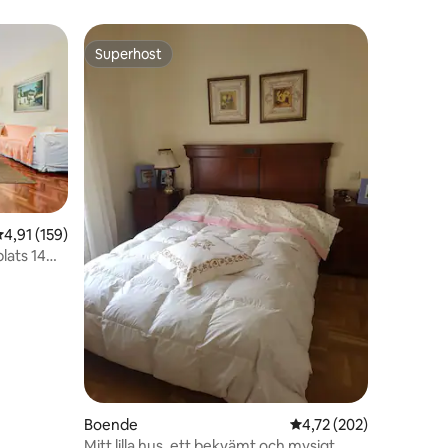
Superhost
Superhost
,91 av 5 i genomsnittligt betyg, 159 omdömen
4,91 (159)
lats 14
Boende
4,72 av 5 i genomsnitt
4,72 (202)
Mitt lilla hus, ett bekvämt och mysigt