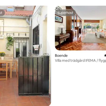
st
Superhost
st
Superhost
Boende
4
Villa med trädgård IFEMA / flygp
tligt betyg, 30 omdömen
personer.