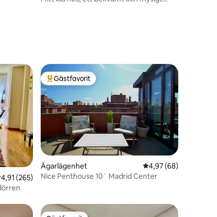
utrymme.
en
Gästfavorit
Populär gästfavorit
en
Ägarlägenhet
4,97 av 5 i genomsnit
4,97 (68)
Nice Penthouse 10´ Madrid Center
,91 av 5 i genomsnittligt betyg, 265 omdömen
4,91 (265)
 dörren