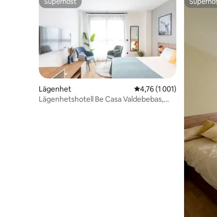
Superhost
Superho
Superhost
Superho
Lägenhet
4,76 av 5 i genomsnittli
4,76 (1 001)
Lägenhetshotell Be Casa Valdebebas,
studio