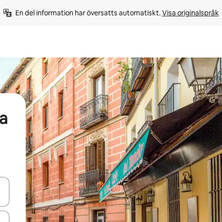
En del information har översatts automatiskt. 
Visa originalspråk
a
d upp- och nedåtpilarna eller utforska genom att trycka eller svepa.