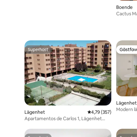
Boende
Cactus M
Superhost
Gästfavo
Superhost
Gästfavo
Lägenhet
Modern l
Lägenhet
4,79 av 5 i genomsnitt
4,79 (357)
intill Retir
Apartamentos de Carlos 1, Lägenhet
med 2 sovrum...