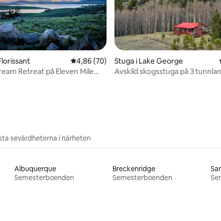
lorissant
4,86 av 5 i genomsnittligt betyg, 70 omdöm
4,86 (70)
Stuga i Lake George
etreat på Eleven Mile
Avskild skogsstuga på 3 tunnla
tligt betyg, 59 omdömen
Eleven Mile
ta sevärdheterna i närheten
Albuquerque
Breckenridge
San
Semesterboenden
Semesterboenden
Se