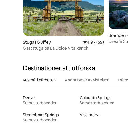
Boende i F
Dream Stream R
Stuga i Guffey
4,97 av 5 i genomsnit
4,97 (59)
Reservoir
Gäststuga på La Dolce Vita Ranch
Destinationer att utforska
Resmål i närheten
Andra typer av vistelser
Främs
Denver
Colorado Springs
Semesterboenden
Semesterboenden
Steamboat Springs
Visa mer
Semesterboenden