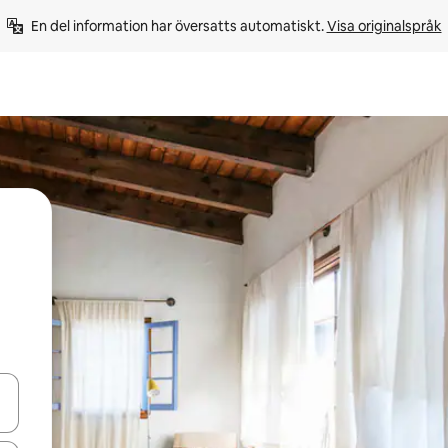
En del information har översatts automatiskt. 
Visa originalspråk
d upp- och nedåtpilarna eller utforska genom att trycka eller svepa.