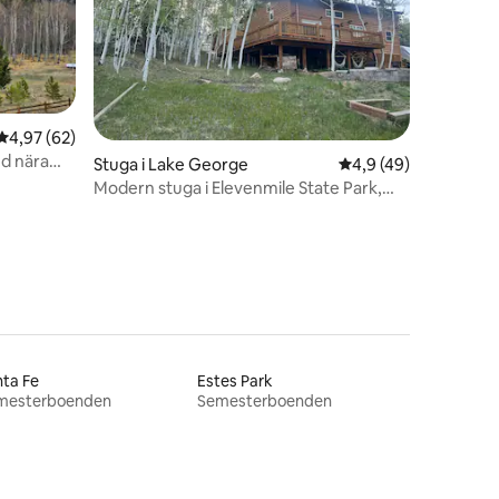
en
4,97 av 5 i genomsnittligt betyg, 62 omdömen
4,97 (62)
nd nära
Stuga i Lake George
4,9 av 5 i genomsnit
4,9 (49)
Modern stuga i Elevenmile State Park,
boka nu!
ta Fe
Estes Park
mesterboenden
Semesterboenden