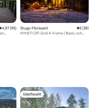
4,97 av 5 i genomsnittligt betyg, 95 omdömen
4,97 (95)
Stuga i Florissant
5 av 5 i genomsnit
5 (39)
pen
NYHET! Off-Grid A-Frame | Bastu och
stjärnskådning
en
Gästfavorit
Gästfavorit