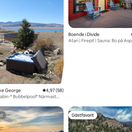
Boende i Divide
Atari | Firepit | Sauna: Bo på As
ttligt betyg, 3 omdömen
Aframe!
ake George
4,97 av 5 i genomsnittligt betyg, 58 omdöm
4,97 (58)
abin-* Bubbelpool* Närmast
k
st
Gästfavorit
st
Gästfavorit