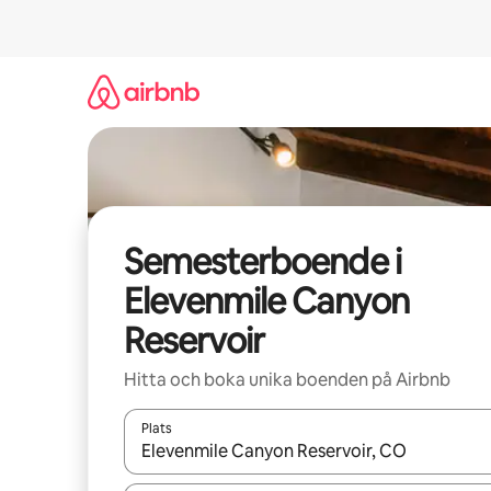
Hoppa
till
innehåll
Semesterboende i
Elevenmile Canyon
Reservoir
Hitta och boka unika boenden på Airbnb
Plats
När resultaten är tillgängliga kan du navigera me