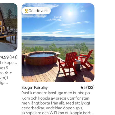
Boende i
Gästfavorit
Gästf
Populär gästfavorit
Populär
Bearadise
Välkommen
Vårt mål 
Rocky Mo
fantasti
dalar och sjöar. Eleven 
fiske, van
i världsklass. Bearadise är en
stor fast
,99 av 5 i genomsnittligt betyg, 141 omdömen
4,99 (141)
National 
 + kupol
från 11 M
nes 5
än 1 mile från
ado ☆ ✦
kommer at
vm) i
och sevä
iga
✦ Privat
Stuga i Fairplay
5 av 5 i genomsnitt
5 (122)
upol ✦
Rustik modern lyxstuga med bubbelpool
ed lugn
och husdjur!
Kom och koppla av precis utanför stan
 Beds, tre
men långt borta från allt. Med ett lyxigt
en
andring,
cederbadkar, vedeldad öppen spis,
et med
skivspelare och WiFi kan du koppla bort