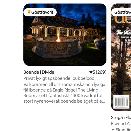
Gästfavorit
Gästfavo
Populär gästfavorit
Gästfavo
Boende i Divide
5 av 5 i genomsnitt
5 (269)
Privat lyxigt spaboende: bubbelpool,
bastu och utsikt
Välkommen till ditt romantiska och lyxiga
fjällboende på Eagle Ridge! The Living
Room är ett fantastiskt 1400 kvadratfot
stort nyrenoverat boende beläget på en
inhägnad 43 tunnland stor tomt med
fantastisk utsikt över Pikes Peak och
Stuga i Fl
exklusiv användning av den enorma 6-
plats bubbelpoolen och den
Elwood A-
specialbyggda bastun. Med en stor
Pike's Pe
✦ Skandin