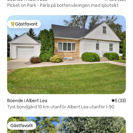
Picket on Park - Pärla på bottenvåningen med sjöutsikt
Gästfavorit
Populär gästfavorit
Boende i Albert Lea
5 av 5 i g
5 (33)
Tyst bondgård 10 km utanför Albert Lea utanför I-90
Gästfavorit
Gästfavorit