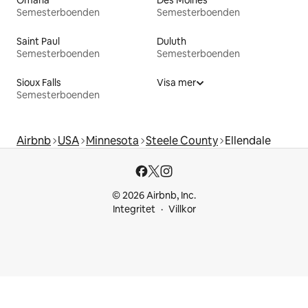
Omaha
Des Moines
Semesterboenden
Semesterboenden
Saint Paul
Duluth
Semesterboenden
Semesterboenden
Sioux Falls
Visa mer
Semesterboenden
Airbnb
USA
Minnesota
Steele County
Ellendale
© 2026 Airbnb, Inc.
Integritet
Villkor