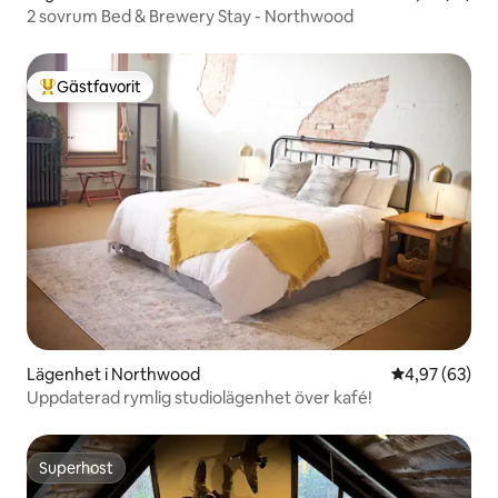
2 sovrum Bed & Brewery Stay - Northwood
Gästfavorit
Populär gästfavorit
Lägenhet i Northwood
4,97 av 5 i g
4,97 (63)
Uppdaterad rymlig studiolägenhet över kafé!
Superhost
Superhost