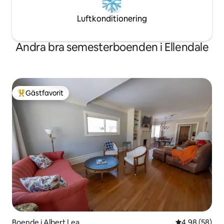
Luftkonditionering
Andra bra semesterboenden i Ellendale
Gästfavorit
Populär gästfavorit
Boende i Albert Lea
4,98 av 5 i g
4,98 (58)