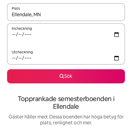
Plats
När resultaten är tillgängliga kan du navigera med upp- och ned
Incheckning
Utcheckning
Sök
Topprankade semesterboenden i
Ellendale
Gäster håller med: Dessa boenden har höga betyg för
plats, renlighet och mer.