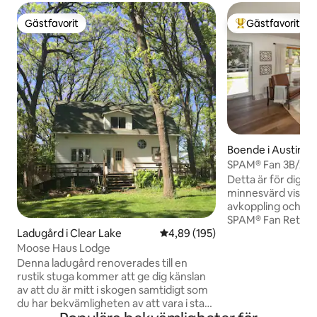
Gästfavorit
Gästfavorit
Gästfavorit
Populär gästfavor
Boende i Austin
SPAM® Fan 3B/2Bat
Uteplats + Gym
Detta är för dig om 
minnesvärd viste
avkoppling och någ
SPAM® Fan Retreat
Ladugård i Clear Lake
4,89 av 5 i genomsnittligt bety
4,89 (195)
med 3 sovrum som
komfort och perso
Moose Haus Lodge
rymlig bakgård me
Denna ladugård renoverades till en
eldstad, plus ett g
rustik stuga kommer att ge dig känslan
lekrum. Boendet h
av att du är mitt i skogen samtidigt som
bara en och en hal
du har bekvämligheten av att vara i stan.
med enkel tillgång 
Beläget bara några minuter från centrala