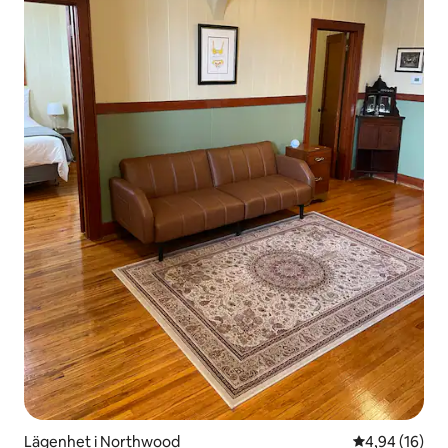
Lägenhet i Northwood
4,94 av 5 i g
4,94 (16)