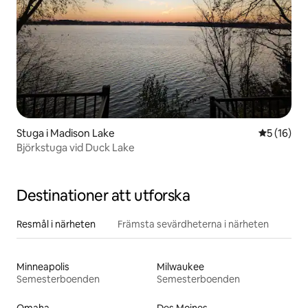
Stuga i Madison Lake
5 av 5 i g
5 (16)
Björkstuga vid Duck Lake
Destinationer att utforska
Resmål i närheten
Främsta sevärdheterna i närheten
Minneapolis
Milwaukee
Semesterboenden
Semesterboenden