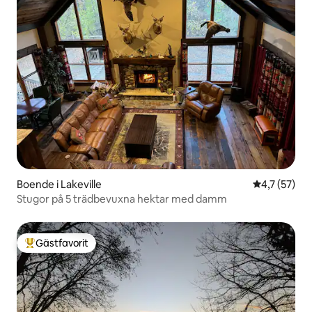
Boende i Lakeville
4,7 av 5 i g
4,7 (57)
Stugor på 5 trädbevuxna hektar med damm
Gästfavorit
Populär gästfavorit