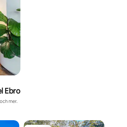
l Ebro
 och mer.
Stuga