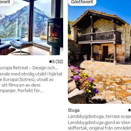
avorit
Gästfavorit
gästfavorit
Gästfavorit
ligt betyg, 207 omdömen
5 av 5 i genomsnittligt betyg, 32 omdöm
5 (32)
Europa Retreat – Design och
 utsikt
nde med otrolig utsikt i hjärtat
e Europa (Sotres), utvalt av
 att filma en av dess
r. Perfekt för
g, distansarbete eller
ng av bergsleder precis utanför
elt nytt, unikt boende med
Stuga
4
r bergsutsikt. Fullt utrustat.
Landsbygdsstuga, terrass sus
r att varva ner eller hitta
på sluttningen
Landsbygdsstuga gjord av sten
n. Ren natur i en fantastisk
skiffertak, original från områd
se: 1 vecka.