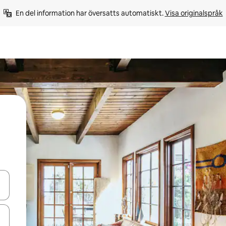
En del information har översatts automatiskt. 
Visa originalspråk
d upp- och nedåtpilarna eller utforska genom att trycka eller svepa.