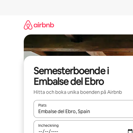
Hoppa
till
innehåll
Semesterboende i
Embalse del Ebro
Hitta och boka unika boenden på Airbnb
Plats
När resultaten är tillgängliga kan du navigera me
Incheckning