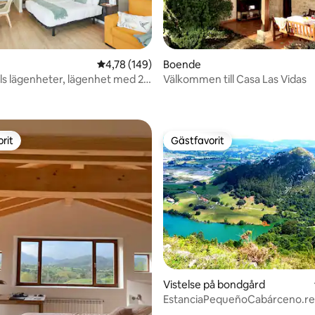
ligt betyg, 168 omdömen
4,78 av 5 i genomsnittligt betyg, 149 omdöm
4,78 (149)
Boende
ls lägenheter, lägenhet med 2
Välkommen till Casa Las Vidas
rit
Gästfavorit
rit
Gästfavorit
tligt betyg, 18 omdömen
Vistelse på bondgård
EstanciaPequeñoCabárceno.re
103528