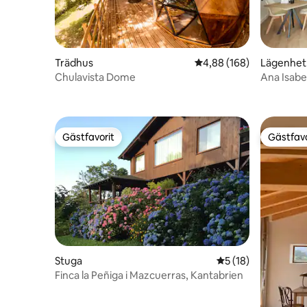
Trädhus
4,88 av 5 i genomsnitt
4,88 (168)
Lägenhet
Chulavista Dome
Ana Isabe
s...
Gästfavorit
Gästfavo
Gästfavorit
Gästfavo
Stuga
5 av 5 i genomsnit
5 (18)
Finca la Peñiga i Mazcuerras, Kantabrien