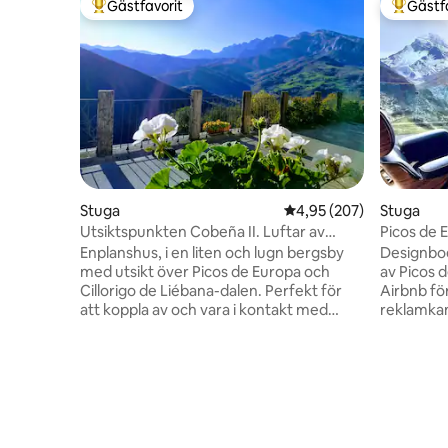
Gästfavorit
Gästf
Populär gästfavorit
Populär 
Stuga
4,95 av 5 i genomsnitt
4,95 (207)
Stuga
Utsiktspunkten Cobeña II. Luftar av
Picos de 
Liébana i Picos
fantastisk
Enplanshus, i en liten och lugn bergsby
Designboe
med utsikt över Picos de Europa och
av Picos d
Cillorigo de Liébana-dalen. Perfekt för
Airbnb för
att koppla av och vara i kontakt med
reklamkampanje
naturen. Potes, områdets huvudstad,
avkopplin
ligger 7 km bort. 35 km bort ligger
utforskni
linbanan Fuente Dé som tar dig upp till
dörren. H
Picos och 50 km bort ligger stränderna i
spektakulä
San Vicente de la Barquera. 2 stora och
Perfekt fö
bekväma rum, badrum med dusch,
inspiratio
vardagsrum - kök, terrass/veranda och
nationalpark. Kortaste vistel