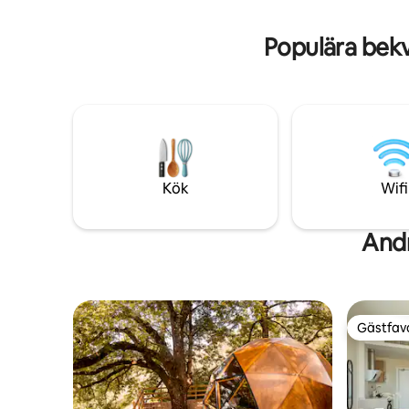
privat parkering. Det finns sängkläder
Check in/
och toalettartiklar. Wifi.
daglig stä
Populära bek
Kök
Wifi
Andr
Gästfavo
Gästfavo