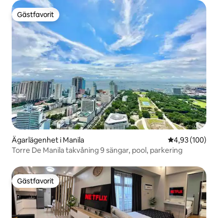
Gästfavorit
Gästfavorit
Ägarlägenhet i Manila
4,93 av 5 i ge
4,93 (100)
Torre De Manila takvåning 9 sängar, pool, parkering
Gästfavorit
Gästfavorit