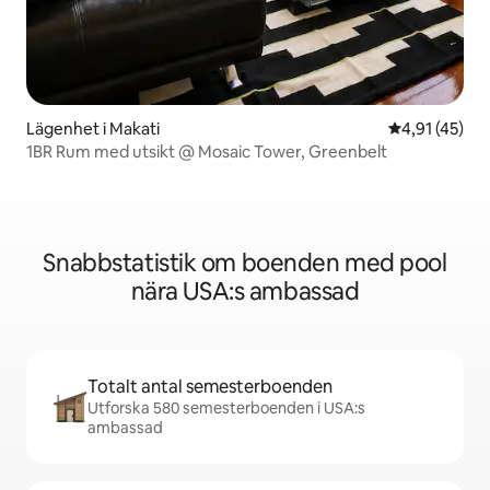
Lägenhet i Makati
4,91 av 5 i g
4,91 (45)
1BR Rum med utsikt @ Mosaic Tower, Greenbelt
Snabbstatistik om boenden med pool
nära USA:s ambassad
Totalt antal semesterboenden
Utforska 580 semesterboenden i USA:s
ambassad