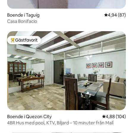
Boende i Taguig
4,94 av 5 i g
4,94 (87)
Casa Bonifacio
Gästfavorit
Populär gästfavorit
Boende i Quezon City
4,88 av 5 i ge
4,88 (104)
4BR Hus med pool, KTV, Biljard – 10 minuter från Mall