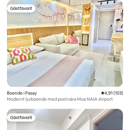
Gästfavorit
Gästfavorit
Boende i Pasay
4,91 av 5 i ge
4,91 (103)
Modernt lyxboende med pool nära Moa NAIA Airport
Gästfavorit
Gästfavorit