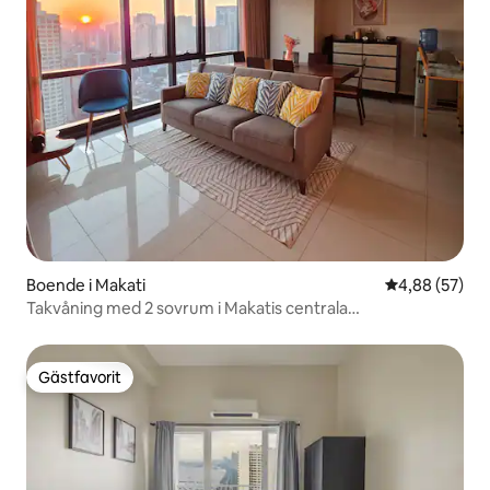
Boende i Makati
4,88 av 5 i g
4,88 (57)
Takvåning med 2 sovrum i Makatis centrala
affärsdistrikt*Gratis parkering*Snabbt Wi-Fi
Gästfavorit
Gästfavorit