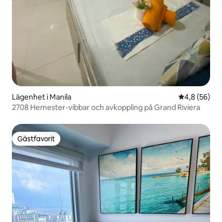
Lägenhet i Manila
4,8 av 5 i g
4,8 (56)
2708 Hemester-vibbar och avkoppling på Grand Riviera
Gästfavorit
Gästfavorit