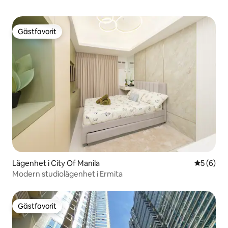
Gästfavorit
Gästfavorit
Lägenhet i City Of Manila
5 av 5 i 
5 (6)
Modern studiolägenhet i Ermita
Gästfavorit
Gästfavorit