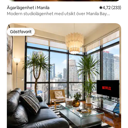
Ägarlägenhet i Manila
4,72 av 5 i ge
4,72 (233)
Modern studiolägenhet med utsikt över Manila Bay
Sunset
Gästfavorit
Gästfavorit