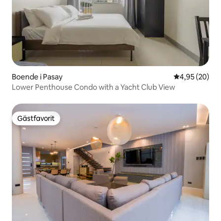
Boende i Pasay
4,95 av 5 i g
4,95 (20)
Lower Penthouse Condo with a Yacht Club View
Gästfavorit
Gästfavorit