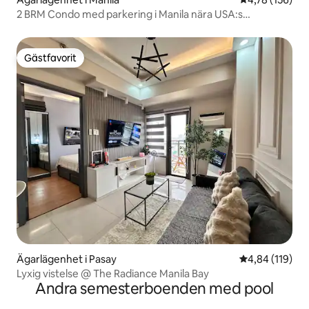
2 BRM Condo med parkering i Manila nära USA:s
ambassad
Gästfavorit
Gästfavorit
Ägarlägenhet i Pasay
4,84 av 5 i ge
4,84 (119)
Lyxig vistelse @ The Radiance Manila Bay
Andra semesterboenden med pool