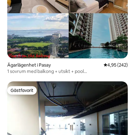
Ägarlägenhet i Pasay
4,95 av 5 i ge
4,95 (242)
1 sovrum med balkong + utsikt + pool
@RadianceManilaBay-Airport
Gästfavorit
Gästfavorit