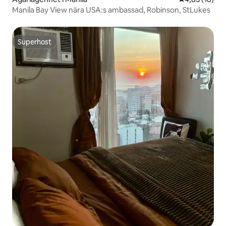
Manila Bay View nära USA:s ambassad, Robinson, StLukes
Superhost
Superhost