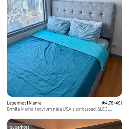
Lägenhet i Manila
4,78 av 5 i g
4,78 (49)
Ermita Manila 1 sovrum nära USA:s ambassad, SLEC,
Robinsons
Superhost