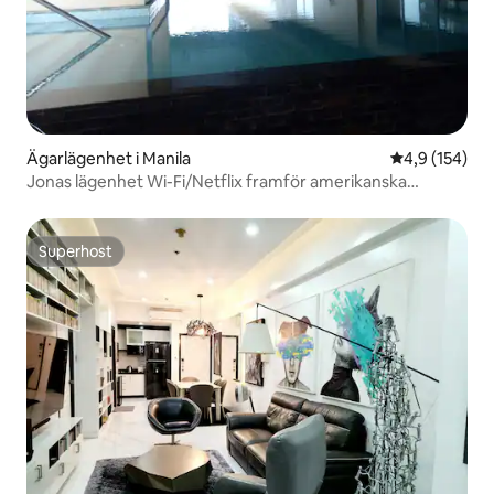
Ägarlägenhet i Manila
4,9 av 5 i ge
4,9 (154)
Jonas lägenhet Wi-Fi/Netflix framför amerikanska
ambassaden
Superhost
Superhost