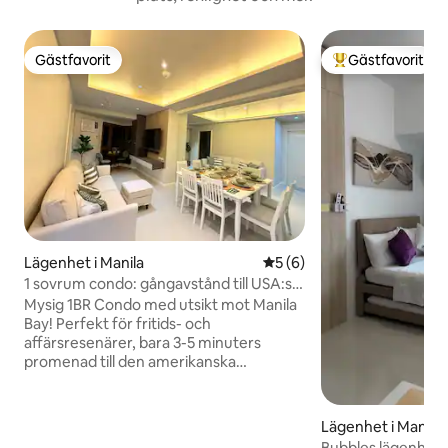
Gästfavorit
Gästfavorit
Gästfavorit
Populär gästfavor
Lägenhet i Manila
5 av 5 i genomsnittligt b
5 (6)
1 sovrum condo: gångavstånd till USA:s
ambassad
Mysig 1BR Condo med utsikt mot Manila
Bay! Perfekt för fritids- och
affärsresenärer, bara 3-5 minuters
promenad till den amerikanska
ambassaden. Enkel åtkomst till St. Lukes
förlängning och attraktioner som Luneta
och Manila Ocean Park. Koppla av i ett
Lägenhet i Manila
rymligt vardagsrum, mysigt sovrum med
Bubbles lägenhet i