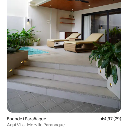
Boende i Parañaque
4,97 av 5 i g
4,97 (29)
Aqui Villa i Merville Paranaque