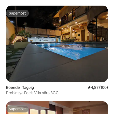
Superhost
Superhost
Boende i Taguig
4,87 av 5 i ge
4,87 (100)
Probinsya Feels Villa nära BGC
Superhost
Superhost