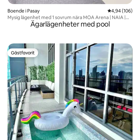
Boende i Pasay
4,94 av 5 i ge
4,94 (106)
Mysig lägenhet med 1 sovrum nära MOA Arena | NAIA |
Ägarlägenheter med pool
WFH-vänlig
Gästfavorit
Gästfavorit