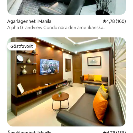
Ägarlägenhet i Manila
4,78 av 5 i ge
4,78 (160)
Alpha Grandview Condo nära den amerikanska
ambassaden
Gästfavorit
Gästfavorit
Ägarlägenhet i Manila
4,78 av 5 i ge
4,78 (156)