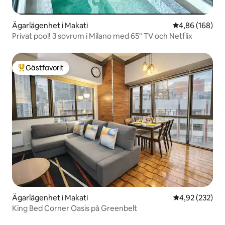
Ägarlägenhet i Makati
4,86 av 5 i ge
4,86 (168)
Privat pool! 3 sovrum i Milano med 65" TV och Netflix
Gästfavorit
Populär gästfavorit
Ägarlägenhet i Makati
4,92 av 5 i ge
4,92 (232)
King Bed Corner Oasis på Greenbelt