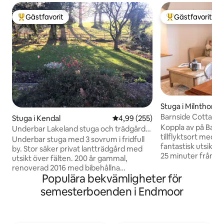
Gästfavorit
Gästfavorit
Populär gästfavorit
Populär gästfavor
Stuga i Milnthorpe
Barnside Cottage
Stuga i Kendal
4,99 av 5 i genomsnittligt bety
4,99 (255)
Cottage South La
Koppla av på Barn
Underbar Lakeland stuga och trädgård.
tillflyktsort med e
Gratis EV-användning.
Underbar stuga med 3 sovrum i fridfull
fantastisk utsikt 
by. Stor säker privat lantträdgård med
25 minuter från 
utsikt över fälten. 200 år gammal,
omgiven av landsbygd. M6 ligge
renoverad 2016 med bibehållna
bort. Enkel tillgån
Populära bekvämligheter för
ursprungliga funktioner. Perfekt för att
Milnthorpe, Kenda
utforska Lake District, Yorkshire Dales
semesterboenden i Endmoor
Yorkshire Dales oc
och Morecambe Bay. 30 minuter från
platser. Njut av natursköna promenader
Windermere. 3 miles från Kendal. Privat
längs den närligga
parkering för 2 fordon. Promenader och
besök Arnside bara