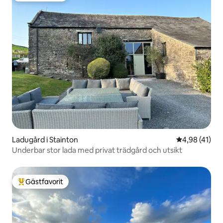
Ladugård i Stainton
4,98 av 5 i g
4,98 (41)
Underbar stor lada med privat trädgård och utsikt
Gästfavorit
Populär gästfavorit