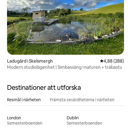
Ladugård i Skelsmergh
4,88 av 5 i ge
4,88 (288)
Modern studiolägenhet | Simbassäng i naturen + träbastu
Destinationer att utforska
Resmål i närheten
Främsta sevärdheterna i närheten
London
Dublin
Semesterboenden
Semesterboenden