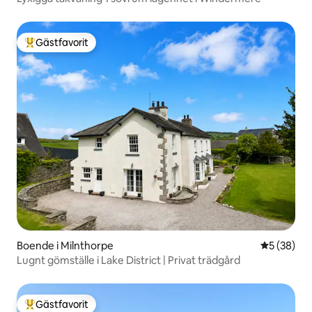
Gästfavorit
Populär gästfavorit
Boende i Milnthorpe
5 av 5 i g
5 (38)
Lugnt gömställe i Lake District | Privat trädgård
Gästfavorit
Populär gästfavorit