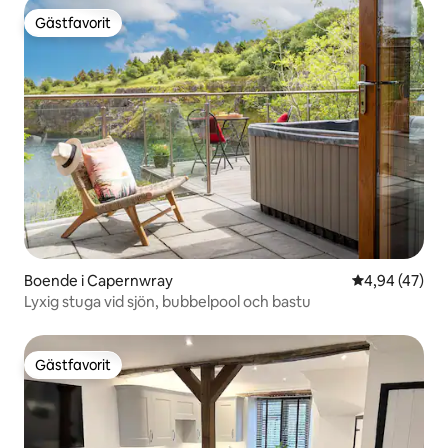
Gästfavorit
Gästfavorit
Boende i Capernwray
4,94 av 5 i g
4,94 (47)
Lyxig stuga vid sjön, bubbelpool och bastu
Gästfavorit
Gästfavorit