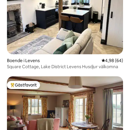
Boende i Levens
4,98 av 5 i g
4,98 (64)
Square Cottage, Lake District Levens Husdjur välkomna
Gästfavorit
Populär gästfavorit