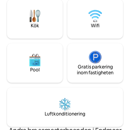
cykelturer från dörren. Självguidade
utsikt över kusten 
promenader och kartor över Lake
chips En perfekt plats för att utforska
District tillhandahålls. 600 meg
landsbygden
bredband. 5 timmars gratis
elbilsladdning per natt. 10 % rabatt på
Kök
Wifi
vistelser på 7 nätter eller längre.
Gratis parkering
Pool
inom fastigheten
Luftkonditionering