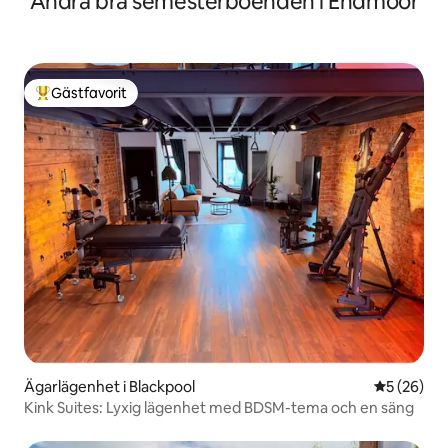
Andra bra semesterboenden i Endmoor
Gästfavorit
Populär gästfavorit
Ägarlägenhet i Blackpool
5 av 5 i g
5 (26)
Kink Suites: Lyxig lägenhet med BDSM-tema och en säng