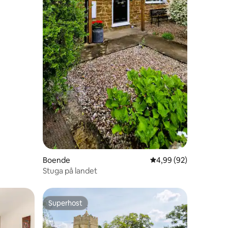
en
Boende
4,99 av 5 i genomsnit
4,99 (92)
Stuga på landet
Superhost
Superhost