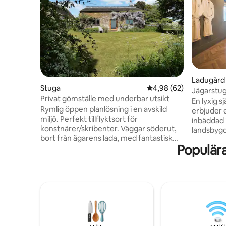
Ladugård
Stuga
4,98 av 5 i genomsnit
4,98 (62)
Jägarstu
Privat gömställe med underbar utsikt
En lyxig 
Rymlig öppen planlösning i en avskild
erbjuder 
miljö. Perfekt tillflyktsort för
inbäddad 
konstnärer/skribenter. Väggar söderut,
landsbygd
bort från ägarens lada, med fantastisk
vila oavse
Populär
utsikt över öppen landsbygd.
fristående
Spektakulära soluppgångar och
genom att
solnedgångar. Helt mörk himmel ger
vedspisen
vackra månbelysta nätter. Massor av
omgivande
fåglar och djurliv. Stig från
tradition
parkeringsplatsen genom liten skog i
ligger i d
trädgården bidrar till magin — fackla och
solnedgån
utomhusskor är nödvändiga! Nära byn
verkligen
Hornton. Nära Banbury, M40. Enkel
vistelse.