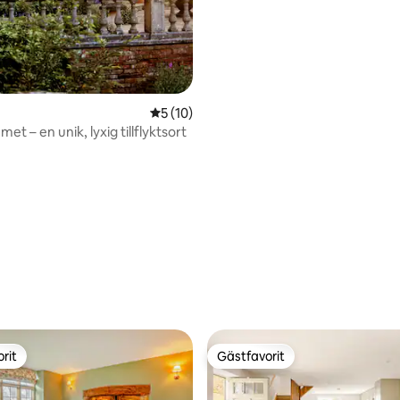
5 av 5 i genomsnittligt betyg, 10 omdöm
5 (10)
t – en unik, lyxig tillflyktsort
rit
Gästfavorit
rit
Gästfavorit