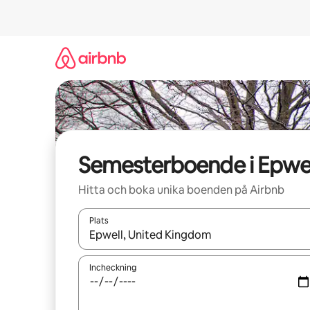
Hoppa
till
innehåll
Semesterboende i Epwel
Hitta och boka unika boenden på Airbnb
Plats
När resultaten är tillgängliga kan du navigera me
Incheckning