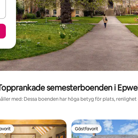
Topprankade semesterboenden i Epwel
åller med: Dessa boenden har höga betyg för plats, renlighet
avorit
Gästfavorit
gästfavorit
Gästfavorit