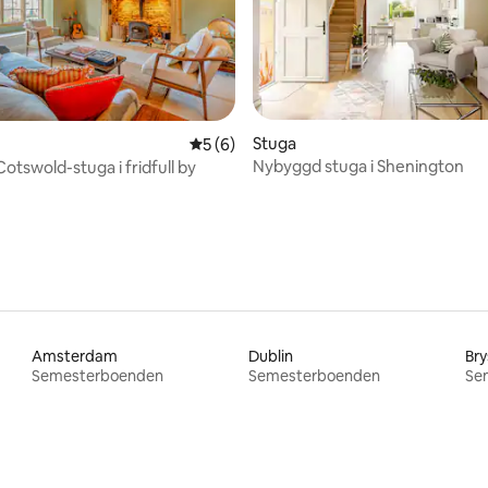
tligt betyg, 39 omdömen
Stuga
5 av 5 i genomsnittligt betyg, 6 omdöm
5 (6)
Nybyggd stuga i Shenington
Cotswold-stuga i fridfull by
Amsterdam
Dublin
Bry
Semesterboenden
Semesterboenden
Se