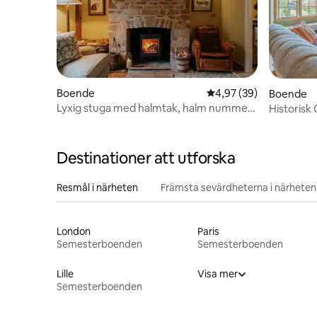
Boende
4,97 av 5 i genomsnit
4,97 (39)
Boende
Lyxig stuga med halmtak, halm nummer
Historisk 
två
Destinationer att utforska
Resmål i närheten
Främsta sevärdheterna i närheten
London
Paris
Semesterboenden
Semesterboenden
Lille
Visa mer
Semesterboenden