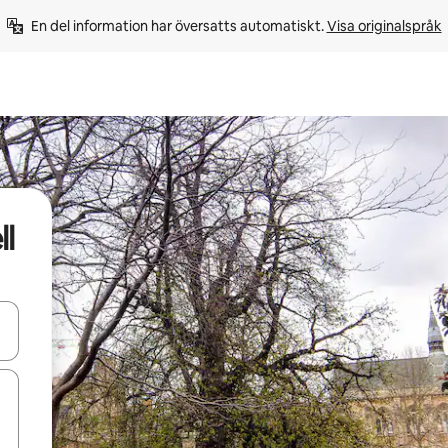
En del information har översatts automatiskt. 
Visa originalspråk
l
d upp- och nedåtpilarna eller utforska genom att trycka eller svepa.