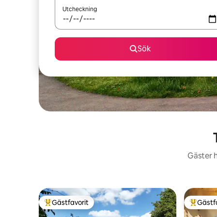
Utcheckning
Sök
Gäster h
Gästfavorit
Gästf
Populär gästfavorit
Populär 