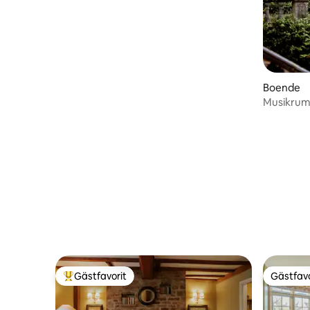
Boende
Musikrumme
Gästfavorit
Gästfavo
Populär gästfavorit
Gästfavo