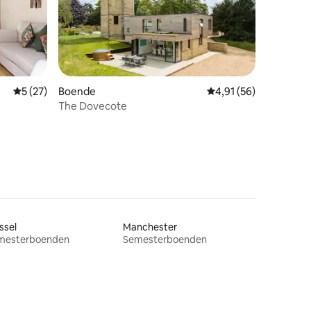
5 av 5 i genomsnittligt betyg, 27 omdömen
5 (27)
Boende
4,91 av 5 i genomsnit
4,91 (56)
en
The Dovecote
ssel
Manchester
mesterboenden
Semesterboenden