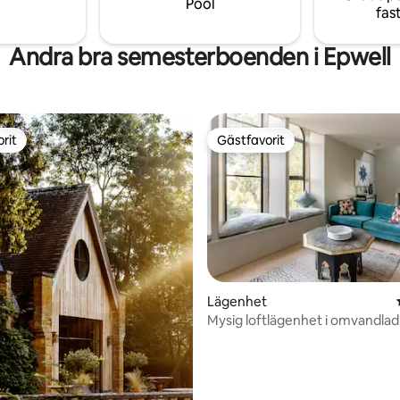
Pool
fas
öl och hemlagad mat
Andra bra semesterboenden i Epwell
rit
Gästfavorit
rit
Gästfavorit
tligt betyg, 16 omdömen
Lägenhet
Mysig loftlägenhet i omvandlad
Cotswold-kyrka