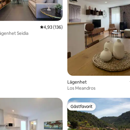
4,93 av 5 i genomsnittligt betyg, 136 omdöm
4,93 (136)
lägenhet Seidia
tligt betyg, 65 omdömen
Lägenhet
Los Meandros
Gästfavorit
Gästfavorit