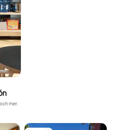
ón
 och mer.
Stuga