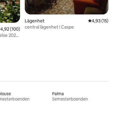
Lägenhet
4,93 av 5 i genomsnit
4,93 (15)
central lägenhet i Caspe
,92 av 5 i genomsnittligt betyg, 100 omdömen
4,92 (100)
else 2026
en
ulouse
Palma
mesterboenden
Semesterboenden