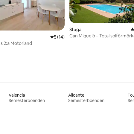
Stuga
4
ligt betyg, 308 omdömen
Can Miqueló – Total solförmörk
5 av 5 i genomsnittligt betyg, 14 omdöm
5 (14)
– 19 gäster
s 2:a Motorland
Valencia
Alicante
To
Semesterboenden
Semesterboenden
Se