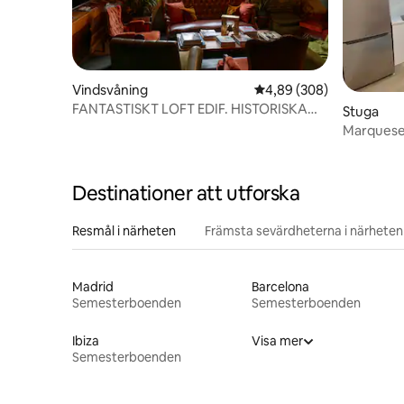
Vindsvåning
4,89 av 5 i genomsnitt
4,89 (308)
FANTASTISKT LOFT EDIF. HISTORISKA
Stuga
PLAZA DEL PILAR
Marquese
Destinationer att utforska
Resmål i närheten
Främsta sevärdheterna i närheten
Madrid
Barcelona
Semesterboenden
Semesterboenden
Ibiza
Visa mer
Semesterboenden