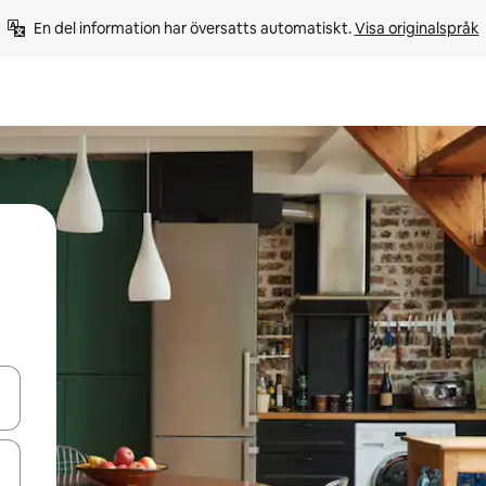
En del information har översatts automatiskt. 
Visa originalspråk
d upp- och nedåtpilarna eller utforska genom att trycka eller svepa.