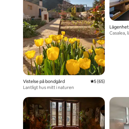
Lägenhet
Casalea, 
Vistelse på bondgård
5 av 5 i genomsnit
5 (65)
Lantligt hus mitt i naturen