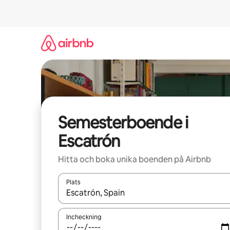
Hoppa
till
innehåll
Semesterboende i
Escatrón
Hitta och boka unika boenden på Airbnb
Plats
När resultaten är tillgängliga kan du navigera me
Incheckning