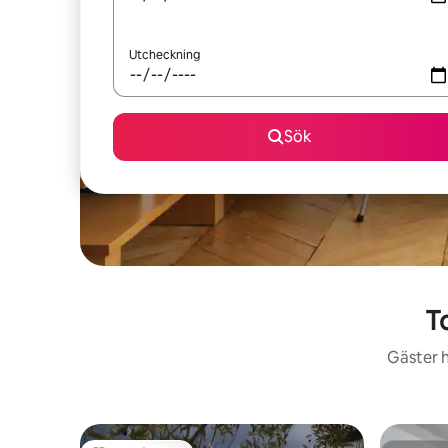
Utcheckning
Sök
T
Gäster h