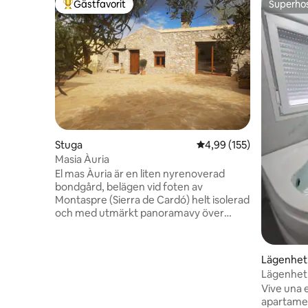
Gästfavorit
Superho
Populär gästfavorit
Superho
Stuga
4,99 av 5 i genomsnitt
4,99 (155)
Masia Àuria
El mas Àuria är en liten nyrenoverad
bondgård, belägen vid foten av
Montaspre (Sierra de Cardó) helt isolerad
och med utmärkt panoramavy över
Macizo dels Ports och Ebrodeltat. Det är
en idyllisk plats för att koppla av och njuta
av långa promenader i solnedgången
Lägenhet
genom den enorma gården med
Lägenhet 
hundraåriga olivträd. El Mas de Àuria är
Delicias
Vive una 
en ekologiskt hållbar bondgård med
apartamen
utsökt rustik inredning och utrymmen