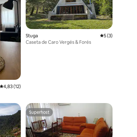
en
Stuga
5 av 5 i genomsni
5 (3)
Caseta de Caro Vergés & Forés
4,83 av 5 i genomsnittligt betyg, 12 omdömen
4,83 (12)
Superhost
Superhost