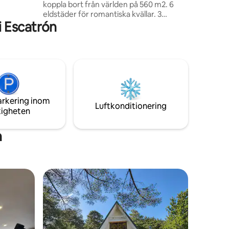
koppla bort från världen på 560 m2. 6
i kung,
eldstäder för romantiska kvällar. 3
 Escatrón
terrasser och uteplats med pool med en
del av bänkar under vatten för kyla och
djupare del för bad bra med
utomhusdusch. 4 sovrum med
dubbelsäng med eget badrum. Bibliotek.
Lugnt och långt från staden. Lev livet på
landet med all lyx och komfort med stil .
Pre-Pyrenéerna. Svala nätter på
arkering inom
terrassen med öppen spis
Luftkonditionering
tigheten
n