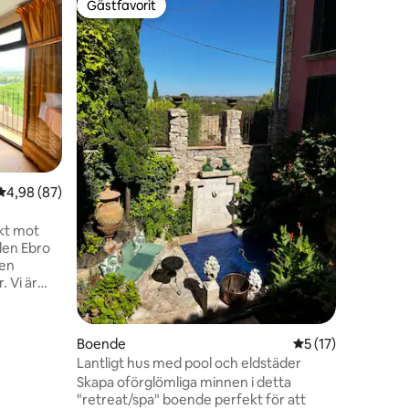
Gästfavorit
Gästf
Gästfavorit
Populär
Landsbyg
Turistbo
från Moto
lugn och 
personer
njuter av
utomhusu
hänvisnin
uteplatse
vedeldad
4,98 av 5 i genomsnittligt betyg, 87 omdömen
4,98 (87)
närligga
regioner
Maestrazgo. > Huset dela
ikt mot
andra gäs
den Ebro
 en
är
juder dig
ägenhet,
um,
Boende
5 av 5 i genomsni
5 (17)
en
Lantligt hus med pool och eldstäder
er träden
Skapa oförglömliga minnen i detta
v
"retreat/spa" boende perfekt för att