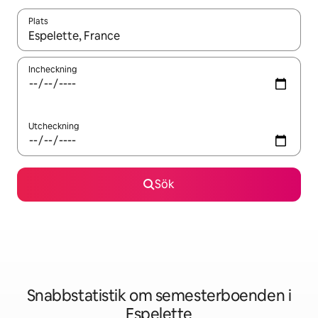
Plats
När resultaten är tillgängliga kan du navigera med upp- och ned
Incheckning
Utcheckning
Sök
Snabbstatistik om semesterboenden i
Espelette