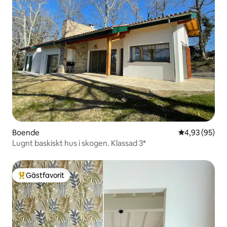
Boende
4,93 av 5 i g
4,93 (95)
Lugnt baskiskt hus i skogen. Klassad 3*
Gästfavorit
Populär gästfavorit