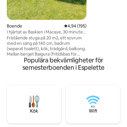
transpirenáica GR
carretera asfaltad
principal pueblo de
Alojamiento con N
Turismo de Navar
Boende
4,94 av 5 i genomsnittligt bety
4,94 (195)
I hjärtat av Baskien i Macaye, 30 minuter
från stränderna
Fristående stuga på 20 m2, ett sovrum
med en säng på 140 cm, badrum
(separat toalett), kök, trädgård, balkong.
Mellan berget Baigura (fritidsbas för
Populära bekvämligheter för
skärmflygning, mountainbike, ttt och
vandring) och berget Ursuya (vandring) I
semesterboenden i Espelette
en gyllene triangel för att upptäcka
Baskien, 15 minuter från Cambo,
Itxassou 25 minuter från Espelette,
Labastide Clairance, Saint-Jean-Pied-
de-Port 30 minuter från stränderna
(Biarritz och Anglet) Dantcharria
(spanska gränsen) och Sare 45 minuter
från St Jean de Luz och Capbreton
Kök
Wifi
(vackra stränder i Landes)