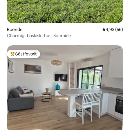
Boende
4,93 av 5 i g
4,93 (56)
Charmigt baskiskt hus, Souraide
Gästfavorit
Populär gästfavorit