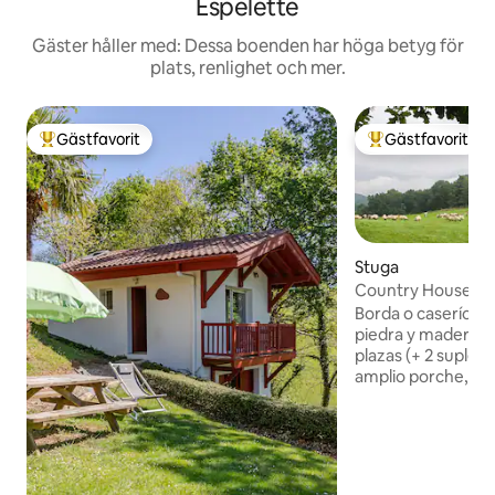
Espelette
Gäster håller med: Dessa boenden har höga betyg för
plats, renlighet och mer.
Gästfavorit
Gästfavorit
Populär gästfavorit
Populär gästfavor
Stuga
Country House i B
Borda o caserío tr
piedra y madera, r
plazas (+ 2 supleto
amplio porche, ja
privado. Localizad
rodeado de bosque
castaños. Entorno r
tranquilidad. Ideal
senderismo. A pie 