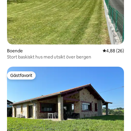
Boende
4,88 av 5 i g
4,88 (26)
Stort baskiskt hus med utsikt över bergen
Gästfavorit
Gästfavorit