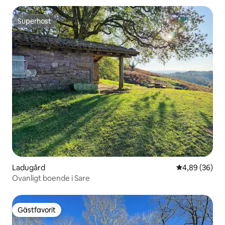
Superhost
Superhost
Ladugård
4,89 av 5 i g
4,89 (36)
Ovanligt boende i Sare
Gästfavorit
Gästfavorit