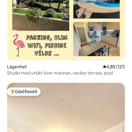
Lägenhet
4,85 av 5 i ge
4,85 (121)
Studio med utsikt över marinan, vacker terrass, pool
Gästfavorit
Populär gästfavorit