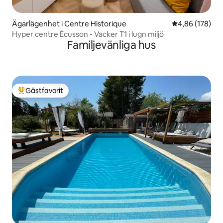
Ägarlägenhet i Centre Historique
4,86 av 5 i ge
4,86 (178)
Hyper centre Écusson - Vacker T1 i lugn miljö
Familjevänliga hus
Gästfavorit
Populär gästfavorit