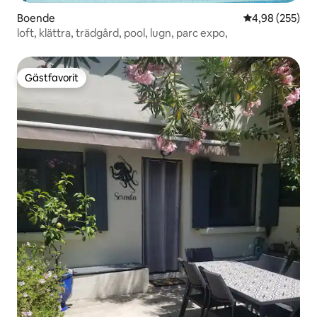
Boende
4,98 av 5 i ge
4,98 (255)
loft, klättra, trädgård, pool, lugn, parc expo,
Gästfavorit
Gästfavorit