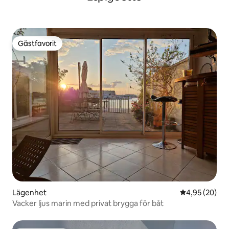
Gästfavorit
Gästfavorit
Lägenhet
4,95 av 5 i g
4,95 (20)
Vacker ljus marin med privat brygga för båt