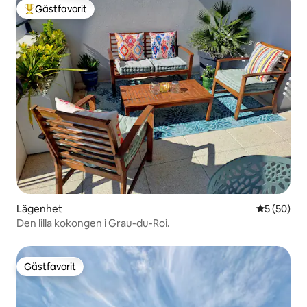
Gästfavorit
Populär gästfavorit
Lägenhet
5 av 5 i g
5 (50)
Den lilla kokongen i Grau-du-Roi.
Gästfavorit
Gästfavorit