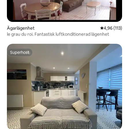
Ägarlägenhet
4,96 av 5 i ge
4,96 (113)
le grau du roi. Fantastisk luftkonditionerad lägenhet
Superhost
Superhost