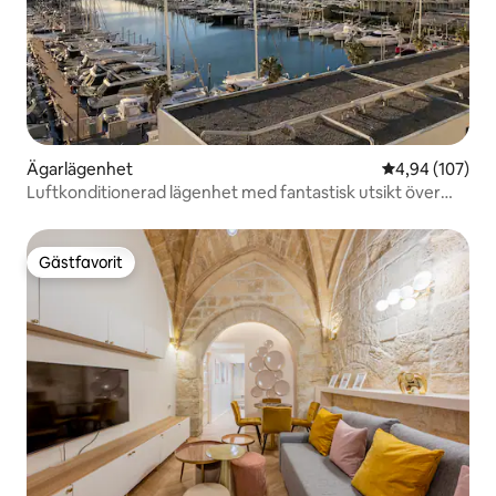
Ägarlägenhet
4,94 av 5 i ge
4,94 (107)
Luftkonditionerad lägenhet med fantastisk utsikt över
havet/hamnen
Gästfavorit
Gästfavorit