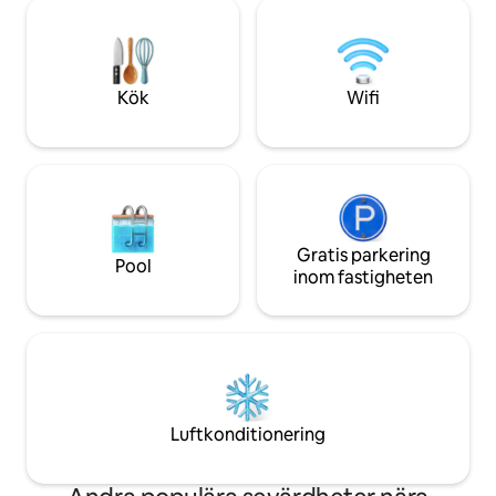
• Terrassen på en 
fiberoptiskt internet, privat parkering)
Butiker och resta
utan några begränsningar. Ett unikt
gångavstånd 🍹 En 
ställe, helt tyst, inom gångavstånd från
för en lugn semes
allt. En riktig tillflyktsort i hjärtat av
avkoppling 💛
Kök
Wifi
Camargue.
Gratis parkering
Pool
inom fastigheten
Luftkonditionering