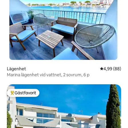
Lägenhet
4,99 av 5 i g
4,99 (88)
Marina lägenhet vid vattnet, 2 sovrum, 6 p
Gästfavorit
Populär gästfavorit