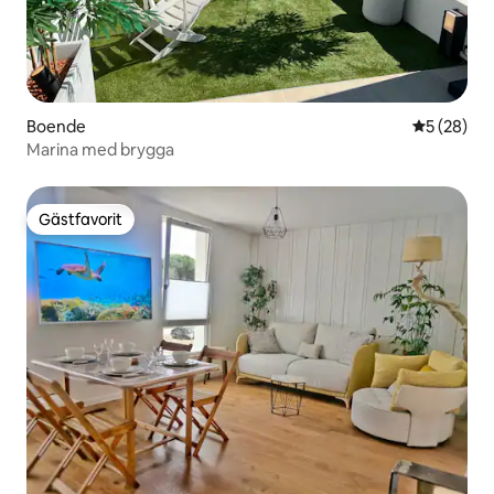
Boende
5 av 5 i g
5 (28)
Marina med brygga
Gästfavorit
Gästfavorit