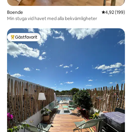
Boende
4,92 av 5 i ge
4,92 (199)
Min stuga vid havet med alla bekvämligheter
Gästfavorit
Populär gästfavorit