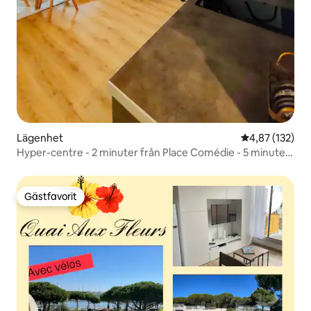
Lägenhet
4,87 av 5 i ge
4,87 (132)
Hyper-centre - 2 minuter från Place Comédie - 5 minuter
från järnvägsstationen
Gästfavorit
Gästfavorit