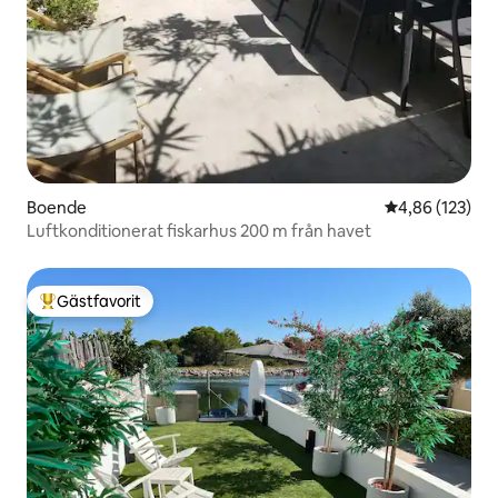
Boende
4,86 av 5 i ge
4,86 (123)
Luftkonditionerat fiskarhus 200 m från havet
Gästfavorit
Populär gästfavorit