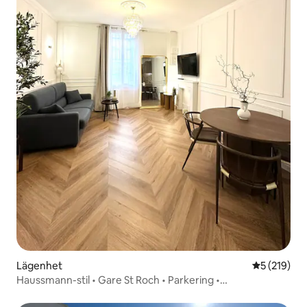
Lägenhet
5 av 5 i ge
5 (219)
Haussmann-stil • Gare St Roch • Parkering •
Luftkonditionering