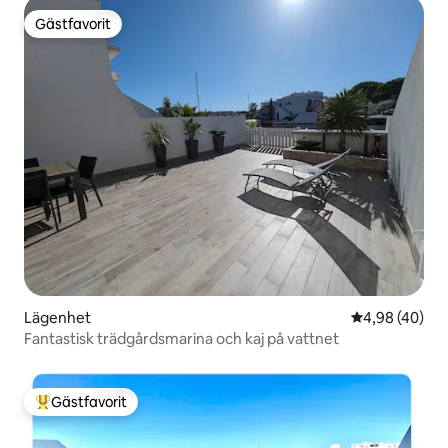
Gästfavorit
Gästfavorit
Lägenhet
4,98 av 5 i g
4,98 (40)
Fantastisk trädgårdsmarina och kaj på vattnet
Gästfavorit
Populär gästfavorit