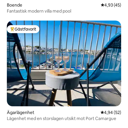
Boende
4,93 av 5 i g
4,93 (45)
Fantastisk modern villa med pool
Gästfavorit
Populär gästfavorit
Ägarlägenhet
4,94 av 5 i g
4,94 (52)
Lägenhet med en storslagen utsikt mot Port Camargue