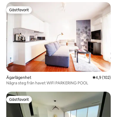
Gästfavorit
Gästfavorit
Ägarlägenhet
4,9 av 5 i ge
4,9 (102)
Några steg från havet WIFI PARKERING POOL
Gästfavorit
Gästfavorit