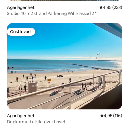
Ägarlägenhet
4,85 av 5 i ge
4,85 (233)
Studio 40 m2 strand Parkering Wifi klassad 2 *
Gästfavorit
Gästfavorit
Ägarlägenhet
4,95 av 5 i ge
4,95 (116)
Duplex med utsikt över havet