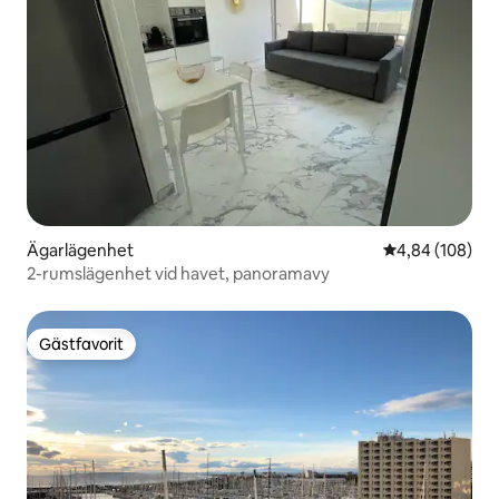
Ägarlägenhet
4,84 av 5 i ge
4,84 (108)
2-rumslägenhet vid havet, panoramavy
Gästfavorit
Gästfavorit