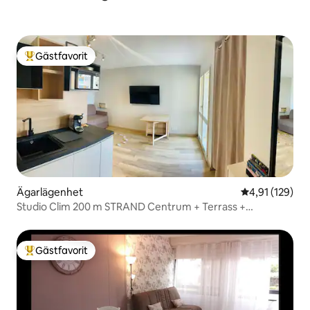
Gästfavorit
Populär gästfavorit
Ägarlägenhet
4,91 av 5 i ge
4,91 (129)
Studio Clim 200 m STRAND Centrum + Terrass +
Parkering
Gästfavorit
Populär gästfavorit