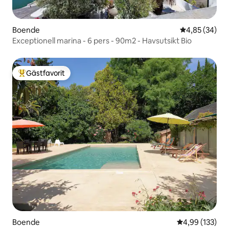
Boende
4,85 av 5 i g
4,85 (34)
Exceptionell marina - 6 pers - 90m2 - Havsutsikt Bio
Gästfavorit
Populär gästfavorit
Boende
4,99 av 5 i ge
4,99 (133)