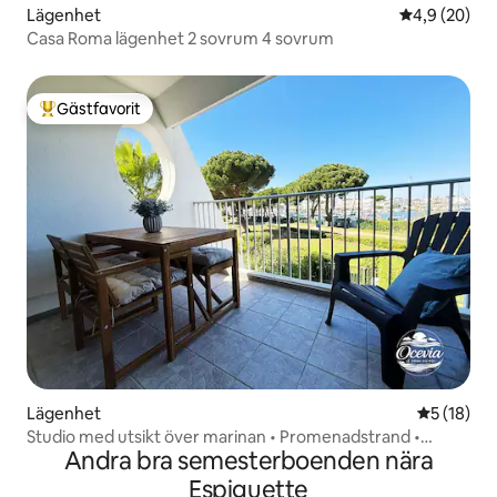
Lägenhet
4,9 av 5 i g
4,9 (20)
Casa Roma lägenhet 2 sovrum 4 sovrum
Gästfavorit
Populär gästfavorit
Lägenhet
5 av 5 i g
5 (18)
Studio med utsikt över marinan • Promenadstrand •
Andra bra semesterboenden nära
Luftkonditionering • 4 pers
Espiguette