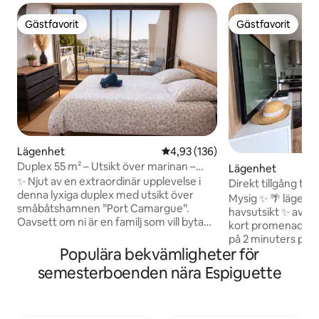
Gästfavorit
Gästfavorit
Gästfavorit
Gästfavorit
Lägenhet
4,93 av 5 i genomsnittligt bet
4,93 (136)
Duplex 55 m² – Utsikt över marinan –
Lägenhet
Terrasser – 150 m till stranden
✨ Njut av en extraordinär upplevelse i
Direkt tillgång till 
denna lyxiga duplex med utsikt över
Mysig ✨ 🌴 lägenh
småbåtshamnen ”Port Camargue”.
havsutsikt ✨ avko
Oavsett om ni är en familj som vill byta
kort promenad till 
miljö eller en affärsresenär som är ute
på 2 minuters pro
efter lugn och ro är detta stället för er.
Populära bekvämligheter för
korsa)! Den 22 m² 
Vakna upp till solen som går upp över
perfekt anordnad
semesterboenden nära Espiguette
vattnet 🌊, med stranden bara 150 m
utrymmen — dag o
bort och 3 stora terrasser på varje
komfort. Du komme
våning där du kan koppla av. Alla
Privat parkering i
bekvämligheter (luftkonditionering,