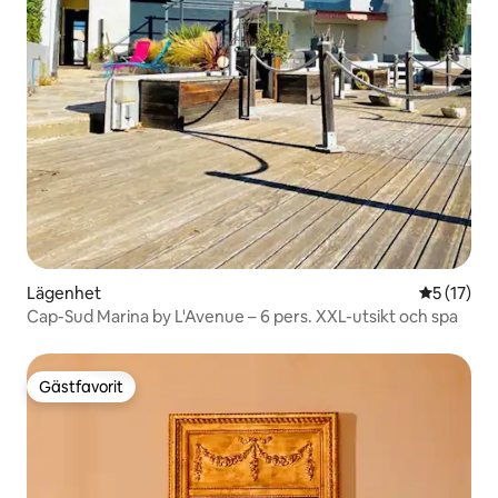
Lägenhet
5 av 5 i g
5 (17)
Cap-Sud Marina by L'Avenue – 6 pers. XXL-utsikt och spa
Gästfavorit
Gästfavorit