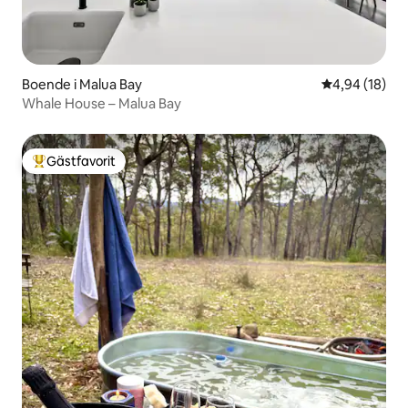
Boende i Malua Bay
4,94 av 5 i g
4,94 (18)
Whale House – Malua Bay
Gästfavorit
Populär gästfavorit