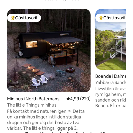
Gästfavorit
Gästfavorit
Populär gästfavorit
Populär gästfavor
Boende i Dalmeny
Yabbarra Sands – nj
stranden.
Livsstilen är avsla
rymliga hem, mitt
Minihus i North Batemans B
4,99 av 5 i genomsnittligt bety
4,99 (220)
sanden och rikliga
ay
The little Things minihus
Beach. Efter badet är den varma
utomhusduschen en
Få kontakt med naturen igen 🦘 Detta
promenad eller cykl
unika minihus ligger intill den statliga
Narooma. 85 km a
skogen och ger dig det bästa av två
finns i närheten. 
världar. The little things ligger på 3