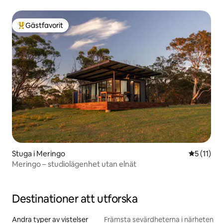
Gästfavorit
Populär gästfavorit
Stuga i Meringo
5 av 5 i 
5 (11)
Meringo – studiolägenhet utan elnät
Destinationer att utforska
Andra typer av vistelser
Främsta sevärdheterna i närheten