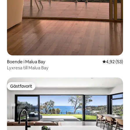
Boende i Malua Bay
4,92 av 5 i g
4,92 (53)
Lyxresa till Malua Bay
Gästfavorit
Gästfavorit