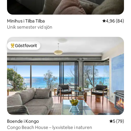
Minihus i Tilba Tilba
4,96 av 5 i g
4,96 (84)
Unik semester vid sjön
Gästfavorit
Populär gästfavorit
Boende i Kongo
5 av 5 i g
5 (79)
Congo Beach House – lyxvistelse i naturen