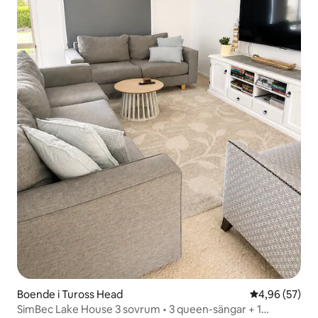
Boende i Tuross Head
4,96 av 5 i g
4,96 (57)
SimBec Lake House 3 sovrum • 3 queen-sängar + 1