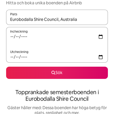
Hitta och boka unika boenden på Airbnb
Plats
När resultaten är tillgängliga kan du navigera med upp- och ned
Incheckning
Utcheckning
Sök
Topprankade semesterboenden i
Eurobodalla Shire Council
Gäster håller med: Dessa boenden har höga betyg för
plats, renlighet och mer.