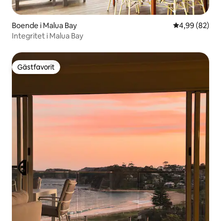
Boende i Malua Bay
4,99 av 5 i g
4,99 (82)
Integritet i Malua Bay
Gästfavorit
Gästfavorit