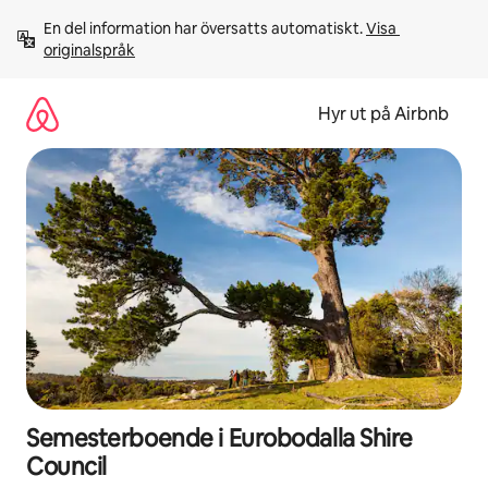
Hoppa
En del information har översatts automatiskt. 
Visa 
till
originalspråk
innehåll
Hyr ut på Airbnb
Semesterboende i Eurobodalla Shire
Council