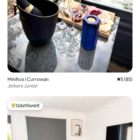
Minihus i Currowan
5 av 5 i g
5 (85)
Jinkers Junior
Gästfavorit
Populär gästfavorit