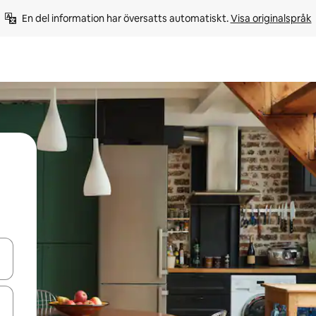
En del information har översatts automatiskt. 
Visa originalspråk
d upp- och nedåtpilarna eller utforska genom att trycka eller svepa.