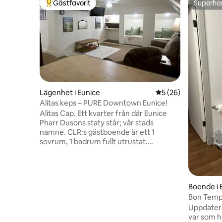
Gästfavorit
Superho
Populär gästfavorit
Superho
Lägenhet i Eunice
5 av 5 i genomsnit
5 (26)
Alitas keps – PURE Downtown Eunice!
Alitas Cap. Ett kvarter från där Eunice
Pharr Dusons staty står; vår stads
namne. CLR:s gästboende är ett 1
sovrum, 1 badrum fullt utrustat.
Bekvämligheter inkluderar: WiFi, TV-båda
rum, liggande säten,
stämningsbelysning,
tvättmaskin/torktumlare, diverse
Boende i 
toalettartiklar, alla
Bon Temps
sängkläder/handdukar, snacks, en
Uppdaterat hus
arbetsstation och ett fullt utrustat kök
var som h
med tillräckligt med kaffe för att få