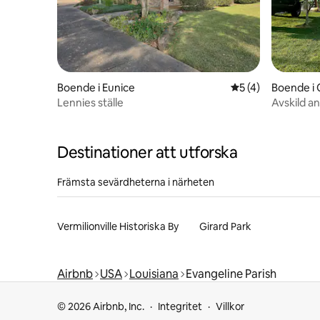
Boende i Eunice
5 av 5 i genomsni
5 (4)
Boende i 
Lennies ställe
Avskild a
dammutsikt
Destinationer att utforska
Främsta sevärdheterna i närheten
Vermilionville Historiska By
Girard Park
Airbnb
USA
Louisiana
Evangeline Parish
© 2026 Airbnb, Inc.
Integritet
Villkor