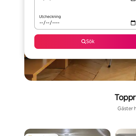
Utcheckning
Sök
Toppr
Gäster h