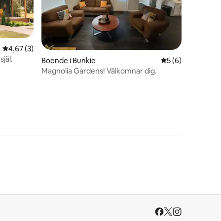
4,67 av 5 i genomsnittligt betyg, 3 omdömen
4,67 (3)
själ.
en
Boende i Bunkie
5 av 5 i genomsni
5 (6)
Magnolia Gardens! Välkomnar dig.