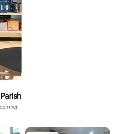
Parish
 och mer.
Boende i 