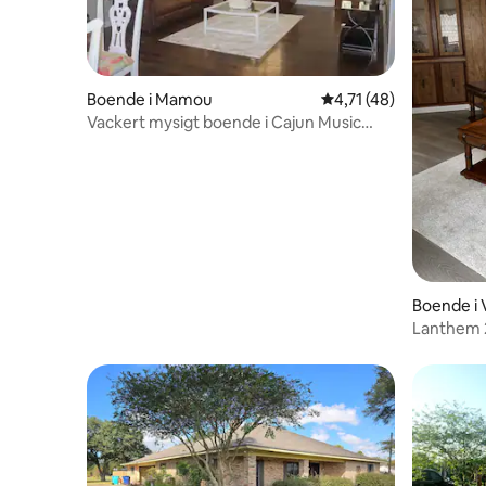
Boende i Mamou
4,71 av 5 i genomsnit
4,71 (48)
Vackert mysigt boende i Cajun Music
Capital
Boende i V
Lanthem 
sovplatse