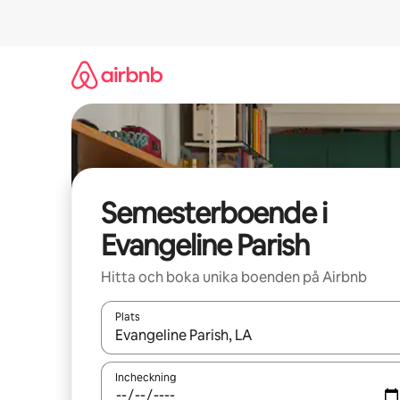
Hoppa
till
innehåll
Semesterboende i
Evangeline Parish
Hitta och boka unika boenden på Airbnb
Plats
När resultaten är tillgängliga kan du navigera me
Incheckning