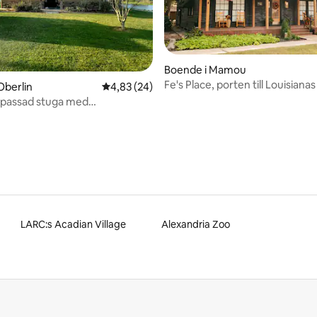
Boende i Mamou
Fe's Place, porten till Louisianas 
ttligt betyg, 4 omdömen
Oberlin
4,83 av 5 i genomsnittligt betyg, 24 omdöm
4,83 (24)
npassad stuga med
/tillgång!!!!
LARC:s Acadian Village
Alexandria Zoo