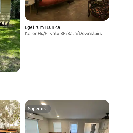
Eget rum i Eunice
Keller Hs/Private BR/Bath/Downstairs
en
Superhost
Superhost