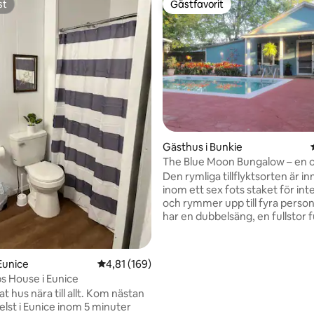
st
Gästfavorit
st
Gästfavorit
tligt betyg, 26 omdömen
Gästhus i Bunkie
The Blue Moon Bungalow – en o
vardagen.
Den rymliga tillflyktsorten är i
inom ett sex fots staket för int
och rymmer upp till fyra person
har en dubbelsäng, en fullstor 
32" TV med DVD, wi-fi-anslutning
utrustat kök, privat omklädni
badrum med dusch. Strax utanför din
Eunice
4,81 av 5 i genomsnittligt betyg, 169 omdöm
4,81 (169)
ytterdörr finns en avkopplande
 House i Eunice
gallon pool och täckt uteplats. 
 nära till allt. Kom nästan
dig i en gungstol på uteplatsen 
elst i Eunice inom 5 minuter
verandan till närliggande Wins