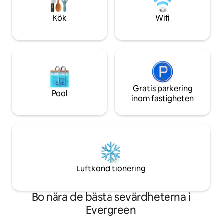
bubbelpoolen efter en vandring i Glacier
tillgång till äventy
National Park, kommer din vistelse att
din resa till Monta
Kök
Wifi
fyllas med oförglömliga stunder.
Gratis parkering
Pool
inom fastigheten
Luftkonditionering
Bo nära de bästa sevärdheterna i
Evergreen