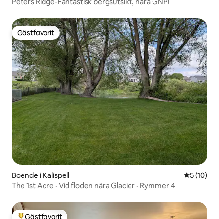
Peters Ridge-Fantastisk bergsutsikt, nära GNP!
Gästfavorit
Gästfavorit
Boende i Kalispell
5 av 5 i g
5 (10)
The 1st Acre · Vid floden nära Glacier · Rymmer 4
Gästfavorit