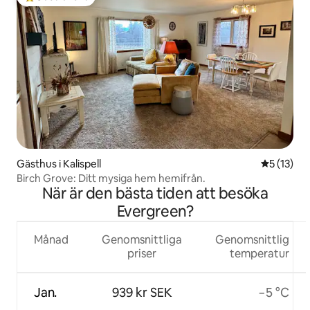
Populär gästfavorit
Gästhus i Kalispell
5 av 5 i g
5 (13)
Birch Grove: Ditt mysiga hem hemifrån.
När är den bästa tiden att besöka
Evergreen?
Månad
Genomsnittliga
Genomsnittlig
priser
temperatur
Jan.
939 kr SEK
−5 °C