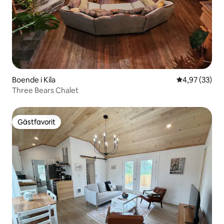
Boende i Kila
4,97 av 5 i g
4,97 (33)
Three Bears Chalet
Gästfavorit
Gästfavorit