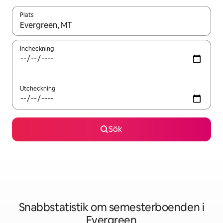
Plats
När resultaten är tillgängliga kan du navigera med upp- och ned
Incheckning
Utcheckning
Sök
Snabbstatistik om semesterboenden i
Evergreen