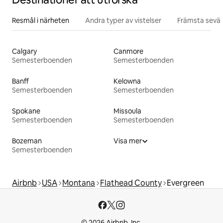
Resmål i närheten
Andra typer av vistelser
Främsta sevär
Calgary
Canmore
Semesterboenden
Semesterboenden
Banff
Kelowna
Semesterboenden
Semesterboenden
Spokane
Missoula
Semesterboenden
Semesterboenden
Bozeman
Visa mer
Semesterboenden
Airbnb
USA
Montana
Flathead County
Evergreen
© 2026 Airbnb, Inc.