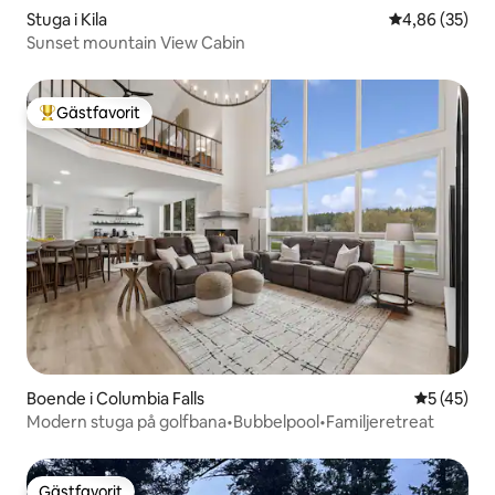
Stuga i Kila
4,86 av 5 i g
4,86 (35)
Sunset mountain View Cabin
Gästfavorit
Populär gästfavorit
Boende i Columbia Falls
5 av 5 i g
5 (45)
Modern stuga på golfbana•Bubbelpool•Familjeretreat
Gästfavorit