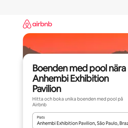
Hoppa
till
innehåll
Boenden med pool nära
Anhembi Exhibition
Pavilion
Hitta och boka unika boenden med pool på
Airbnb
Plats
När resultaten är tillgängliga kan du navigera me