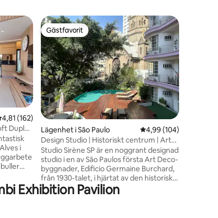
Lägenhet 
Gästfavorit
Gästf
Gästfavorit
Populär
o
Expo Cen
Standar
Var värd
en av vå
Santana. - Ingen städavgift - Vivo
höghasti
pool på 
equipada
dygnet runt -Garage ingår - 
till 10:00 R$ 3
en
,81 av 5 i genomsnittligt betyg, 162 omdömen
4,81 (162)
Center N
Lägenhet i São Paulo
4,99 av 5 i genomsnitt
4,99 (104)
Metro, Ti
ntastisk
Sambódro
Design Studio | Historiskt centrum | Art
Alves i
Marte, APCD... -Pã
Deco-byggnad
Studio Sirène SP är en noggrant designad
American
studio i en av São Paulos första Art Deco-
Shopping
byggnader, Edificio Germaine Burchard,
från 1930-talet, i hjärtat av den historiska
i Exhibition Pavilion
stadskärnan. Ljust och väl utformat. En
plats för lugna morgnar och milda nätter.
Luftkonditionering, snabbt wifi, smart-tv
och ett fullt utrustat kök. Byggnaden