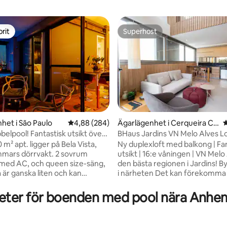
rit
Superhost
rit
Superhost
het i São Paulo
4,88 av 5 i genomsnittligt betyg, 284 omdöm
4,88 (284)
Ägarlägenhet i Cerqueira Cé
4
sar
belpool! Fantastisk utsikt över
BHaus Jardins VN Melo Alves Loft Duplex
ligt betyg, 151 omdömen
Menvik Homes
| ma162
 m² apt. ligger på Bela Vista,
Ny duplexloft med balkong | Fa
mmars dörrvakt. 2 sovrum
utsikt | 16:e våningen | VN Melo 
 med AC, och queen size-säng,
den bästa regionen i Jardins! Byggarbete
 är ganska liten och kan
i närheten Det kan förekomma buller
som ett kontor, passar en
under kontorstid Unika upplevelser >
orlek soffa-säng) och 1 badrum.
panoramautsikt > Queen-säng > wifi
ter för boenden med pool nära Anhemb
tisk utsikt från varje fönster
med hög hastighet > kall varm
 bra ställe att arbeta och koppla
luftkonditionering > smart-tv > 16:e
rivata jet-tuben på balkongen är
våningen > veranda >