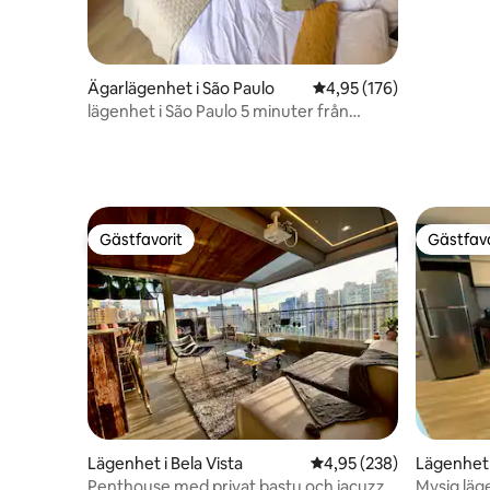
Ägarlägenhet i São Paulo
4,95 av 5 i genomsnitt
4,95 (176)
lägenhet i São Paulo 5 minuter från
Nubank Allianz
Gästfavorit
Gästfavo
Gästfavorit
Gästfavo
Lägenhet i Bela Vista
4,95 av 5 i genomsnitt
4,95 (238)
Lägenhet 
Penthouse med privat bastu och jacuzzi
Mysig läg