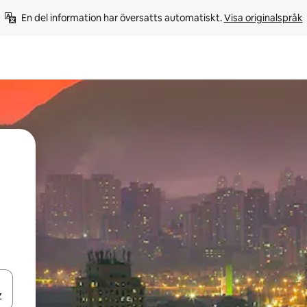
En del information har översatts automatiskt. 
Visa originalspråk
d upp- och nedåtpilarna eller utforska genom att trycka eller svepa.