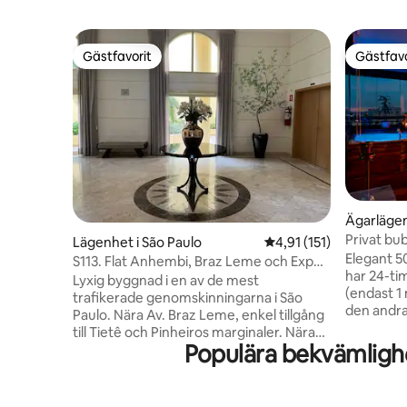
Gästfavorit
Gästfavo
Gästfavorit
Gästfavo
Ägarlägen
Privat bub
Lägenhet i São Paulo
4,91 av 5 i genomsnitt
4,91 (151)
staden! 
Elegant 50
S113. Flat Anhembi, Braz Leme och Expo
har 24-ti
Center Norte
Lyxig byggnad i en av de mest
(endast 1
trafikerade genomskinningarna i São
den andra
Paulo. Nära Av. Braz Leme, enkel tillgång
användas 
till Tietê och Pinheiros marginaler. Nära
dubbel st
Populära bekvämlighe
till Campo de Marte flygplats, Anhembi,
Med fantas
Expo Center Norte. Bredvid TOTVS
är det ett
företag och köpcentra. Lätt åtkomst till
av. Den p
Santana tunnelbana (blå linje) och Barra