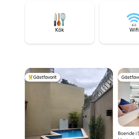
en fantast
Funda tunnelbana (röd linje). - Lägenhet
över stade
med hög standard - Garage - utrustat
yrkesverk
kök - 2 Smart TV-apparater - Internet
söker kom
300 MB - Gourmet veranda -
de bästa u
Luftkonditionering - Gym - Pool - Hidro
Kök
Wifi
OBS: Husdjur ej tillåtna i byggnaden.
Gästfavorit
Gästfavo
Populär gästfavorit
Gästfavo
Boende i 