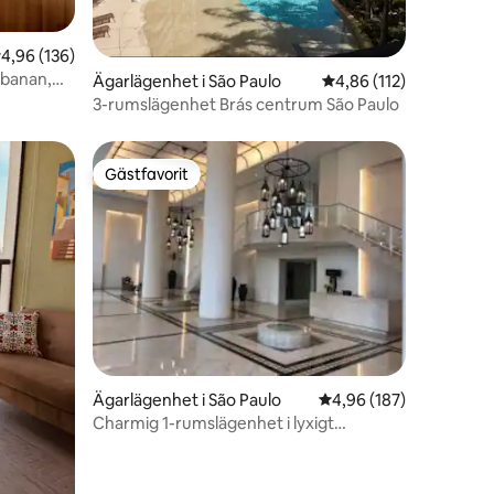
en
,96 av 5 i genomsnittligt betyg, 136 omdömen
4,96 (136)
lbanan,
Ägarlägenhet i São Paulo
4,86 av 5 i genomsnitt
4,86 (112)
3-rumslägenhet Brás centrum São Paulo
Gästfavorit
Gästfavorit
en
Ägarlägenhet i São Paulo
4,96 av 5 i genomsnitt
4,96 (187)
Charmig 1-rumslägenhet i lyxigt
lägenhetshus.