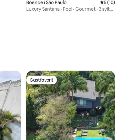
Boende i São Paulo
5 av 5 i genomsnit
5 (10)
Luxury Santana · Pool · Gourmet · 3 sviter
+ rum
Gästfavorit
Gästfavorit