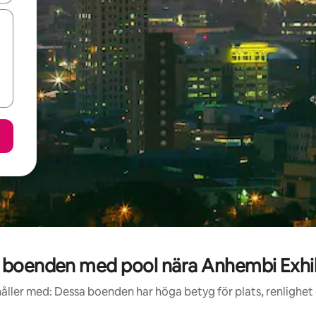
boenden med pool nära Anhembi Exhibi
åller med: Dessa boenden har höga betyg för plats, renlighet