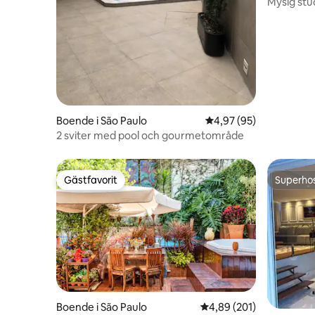
Mysig stu
Boende i São Paulo
4,97 av 5 i genomsnit
4,97 (95)
2 sviter med pool och gourmetområde
Gästfavorit
Superho
Gästfavorit
Superho
Boende i São Paulo
4,89 av 5 i genomsnitt
4,89 (201)