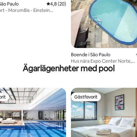
São Paulo
4,8 av 5 i genomsnittligt betyg, 20 omdöm
4,8 (20)
rt - MorumBis - Einstein
- 8 personer
Boende i São Paulo
Hus nära Expo Center Norte,
Ägarlägenheter med pool
SP/Brasilien/ Tucuruvi
rit
Gästfavorit
rit
Gästfavorit