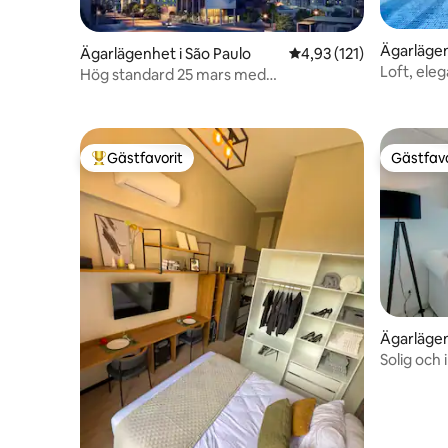
Ägarlägen
Ägarlägenhet i São Paulo
4,93 av 5 i genomsnitt
4,93 (121)
Loft, eleg
Hög standard 25 mars med
luftkonditionering, WIFI, garage...
Gästfavorit
Gästfavo
Populär gästfavorit
Gästfavo
Ägarlägen
ta
Solig och
Paulista