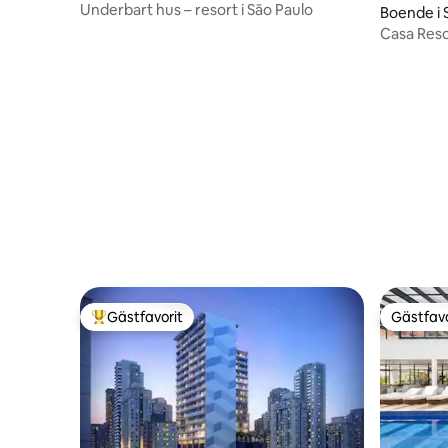
Underbart hus – resort i São Paulo
Boende i 
Casa Reso
Hospital 
Gästfavorit
Gästfavo
Populär gästfavorit
Gästfavo