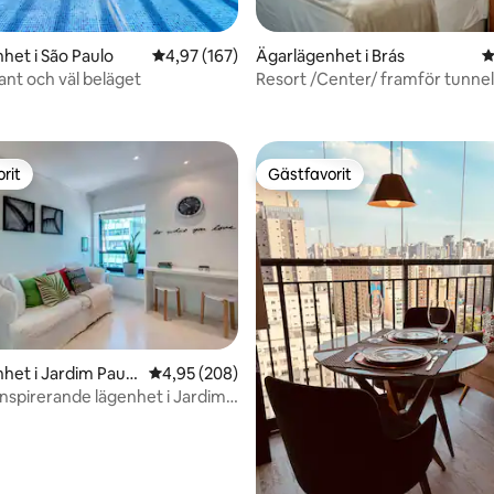
het i São Paulo
4,97 av 5 i genomsnittligt betyg, 167 omdöm
4,97 (167)
Ägarlägenhet i Brás
4
ligt betyg, 121 omdömen
ant och väl beläget
Resort /Center/ framför tunne
med luft /500MB.
rit
Gästfavorit
rit
Gästfavorit
het i Jardim Paulis
4,95 av 5 i genomsnittligt betyg, 208 omdöm
4,95 (208)
 inspirerande lägenhet i Jardim