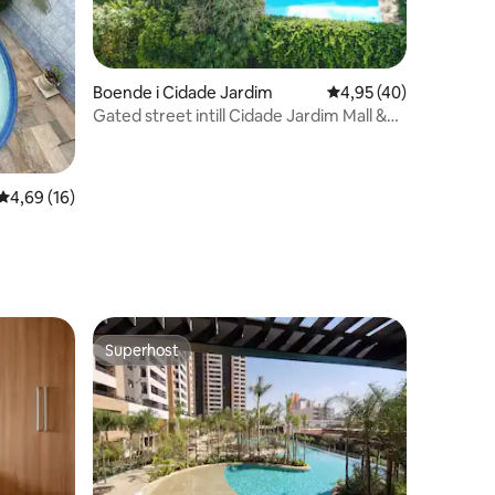
en
Boende i Cidade Jardim
4,95 av 5 i genomsnit
4,95 (40)
Gated street intill Cidade Jardim Mall &
Einstein
4,69 av 5 i genomsnittligt betyg, 16 omdömen
4,69 (16)
Superhost
Superhost