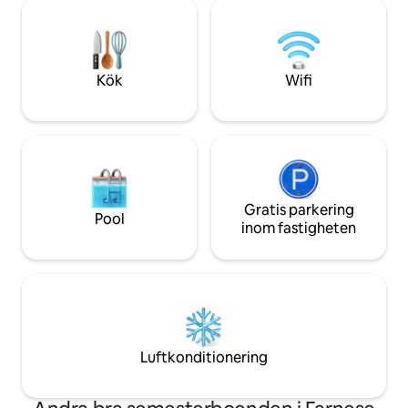
eget bruk. Vi kan ordna vingårdsbesök
alla rum. De säker
och provsmakning, matlagningskurser
vistelse, även på 
och privata middagar. NY bubbelpool
mot grön kulle! UpplevTuscany som
lokalinvånare, med din lokala värd!
Kök
Wifi
Gratis parkering
Pool
inom fastigheten
Luftkonditionering