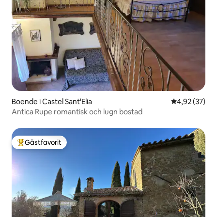
Boende i Castel Sant'Elia
4,92 av 5 i g
4,92 (37)
Antica Rupe romantisk och lugn bostad
Gästfavorit
Populär gästfavorit