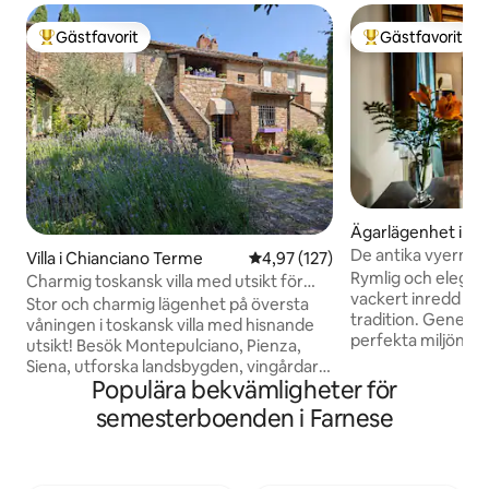
Gästfavorit
Gästfavorit
Populär gästfavorit
Populär gästfavor
Ägarlägenhet i Pit
De antika vyerna i 
Villa i Chianciano Terme
4,97 av 5 i genomsnittligt bet
4,97 (127)
Rymlig och elegan
Charmig toskansk villa med utsikt för
vackert inredd med 
familj och vänner
Stor och charmig lägenhet på översta
tradition. Generö
våningen i toskansk villa med hisnande
perfekta miljön för
utsikt! Besök Montepulciano, Pienza,
batterierna eller n
Siena, utforska landsbygden, vingårdar
med vänner. Perfek
Populära bekvämligheter för
och varma källor, vandra eller cykla,
vänner eller en fam
promenera eller köra! Två rymliga sviter
semesterboenden i Farnese
Sovrummen är ut
med högkvalitativa sängar och eget
luftkonditionerin
badrum. Vardagsrum med fönster,
för att bekämpa k
bekväma soffor, professionellt kök för
du välja tak- och g