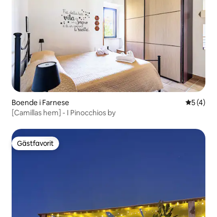
Boende i Farnese
5 av 5 i 
5 (4)
[Camillas hem] - I Pinocchios by
Gästfavorit
Gästfavorit