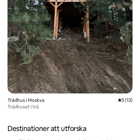
Trädhus i Moskva
5 av 5 i g
5 (13)
Trädhuset i trä
Destinationer att utforska