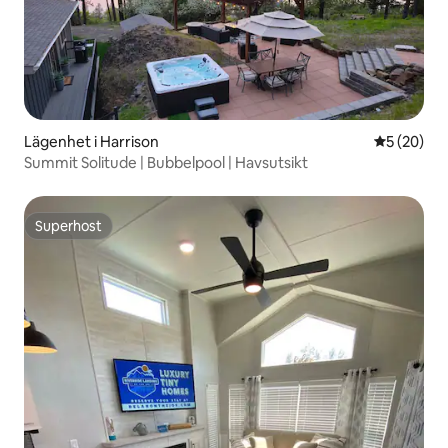
Lägenhet i Harrison
5 av 5 i g
5 (20)
Summit Solitude | Bubbelpool | Havsutsikt
Superhost
Superhost