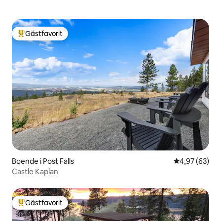
Gästfavorit
Populär gästfavorit
Boende i Post Falls
4,97 av 5 i g
4,97 (63)
Castle Kaplan
Gästfavorit
Populär gästfavorit