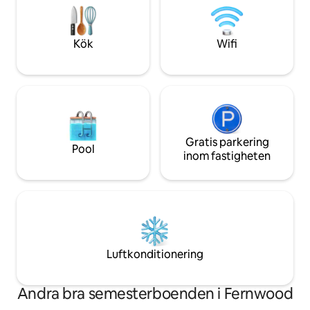
Maries, 15 minuter till Heyburn State
Kör via I‑90 Catal
Park. Rabatter för längre vistelser.
avfarten; begrän
Perfekt för friluft
Kök
Wifi
sjöfokuserade vist
Gratis parkering
Pool
inom fastigheten
Luftkonditionering
Andra bra semesterboenden i Fernwood