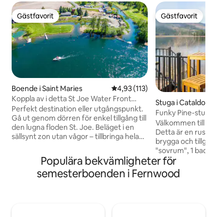
Gästfavorit
Gästfavorit
Gästfavorit
Gästfavorit
Boende i Saint Maries
4,93 av 5 i genomsnittligt bet
4,93 (113)
Koppla av i detta St Joe Water Front
Stuga i Cataldo
Home! Sängplatser för 7
Perfekt destination eller utgångspunkt.
Funky Pine-stugan
Gå ut genom dörren för enkel tillgång till
brygga
Välkommen till Th
den lugna floden St. Joe. Beläget i en
Detta är en rustik
sällsynt zon utan vågor – tillbringa hela
brygga och tillgång
dagen på floden med kanot (ingår) eller
"sovrum", 1 badrum 
trampbåt (säsongsbetonat) och
Populära bekvämligheter för
4 personer, med kö
badmadrass. Detta välkomnande
luftkonditionering
semesterboenden i Fernwood
boende har allt du behöver för en lång
varmvatten, TV, 
och bekväm vistelse för din familj eller
paddelbrädor och f
grupp. Varje sovrum har utsikt mot Joe.
grill, tillgång till 
Avsluta ditt Idaho-äventyr samlade kring
Landsbygd i flodda
lägerelden vid floden. 5 minuter till St.
Trail of the Coeur 