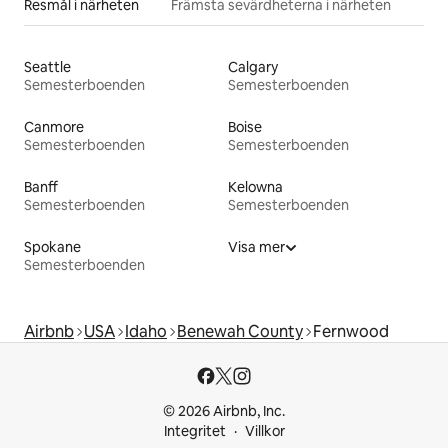
Resmål i närheten
Främsta sevärdheterna i närheten
Seattle
Calgary
Semesterboenden
Semesterboenden
Canmore
Boise
Semesterboenden
Semesterboenden
Banff
Kelowna
Semesterboenden
Semesterboenden
Spokane
Visa mer
Semesterboenden
Airbnb
USA
Idaho
Benewah County
Fernwood
© 2026 Airbnb, Inc.
Integritet
Villkor