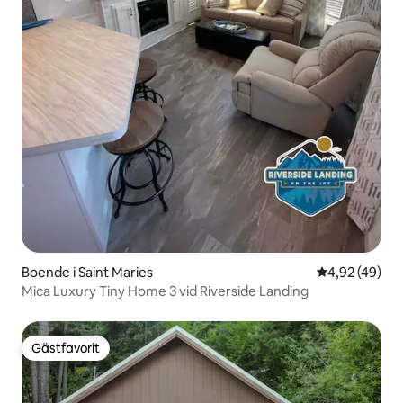
Boende i Saint Maries
4,92 av 5 i g
4,92 (49)
Mica Luxury Tiny Home 3 vid Riverside Landing
Gästfavorit
Gästfavorit