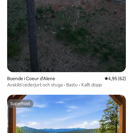
Boende i Coeur d'Alene
4,95 av 5 i g
4,95 (62)
Avskild cederjurt och stuga • Bastu • Kallt dopp
Superhost
Superhost