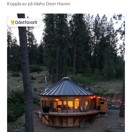
Koppla av på Idaho Deer Haven
Gästfavorit
Populär gästfavorit