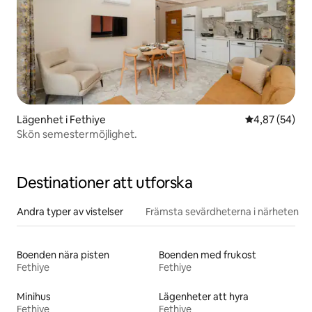
Lägenhet i Fethiye
4,87 av 5 i g
4,87 (54)
Skön semestermöjlighet.
Destinationer att utforska
Andra typer av vistelser
Främsta sevärdheterna i närheten
Boenden nära pisten
Boenden med frukost
Fethiye
Fethiye
Minihus
Lägenheter att hyra
Fethiye
Fethiye