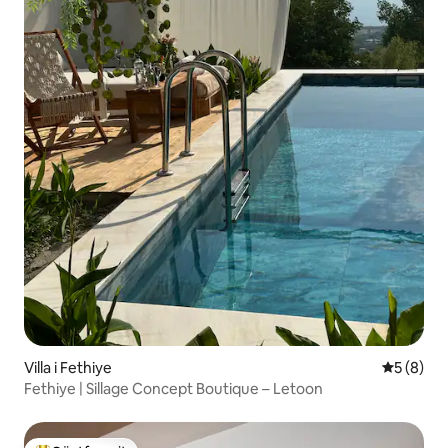
Villa i Fethiye
5 av 5 i 
5 (8)
Fethiye | Sillage Concept Boutique – Letoon