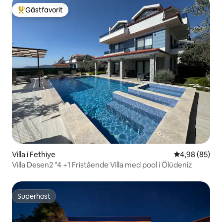
Gästfavorit
Populär gästfavorit
Villa i Fethiye
4,98 av 5 i g
4,98 (85)
Villa Desen2 "4 +1 Fristående Villa med pool i Ölüdeniz
Superhost
Superhost