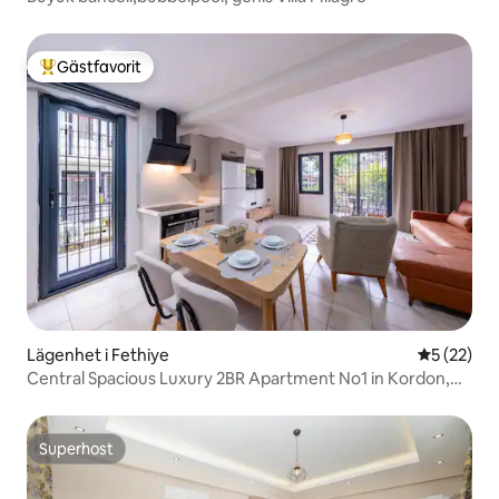
Gästfavorit
Populär gästfavorit
Lägenhet i Fethiye
5 av 5 i g
5 (22)
Central Spacious Luxury 2BR Apartment No1 in Kordon,
Fethiye
Superhost
Superhost