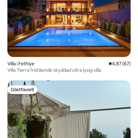
Villa i Fethiye
4,87 av 5 i g
4,87 (67)
Villa Tierra fristående skyddad ultra lyxig villa
Gästfavorit
Gästfavorit