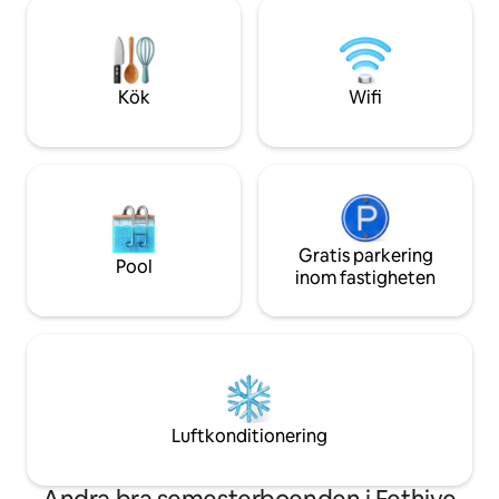
en jacuzzi med en 
personer, och med de bekväma
pumpadal väntar på
bäddsofforna i det extra rummet
naturliga skönhet.
rymmer den upp till 4 personer. Poolen
ögonblick på dage
är öppen i 12 månader. Det finns inget
känslan av naturen
Kök
Wifi
värmesystem för poolen och
detaljen i din seme
bubbelpoolen.
Gratis parkering
Pool
inom fastigheten
Luftkonditionering