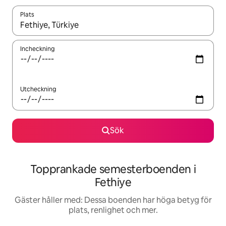
Plats
När resultaten är tillgängliga kan du navigera med upp- och ned
Incheckning
Utcheckning
Sök
Topprankade semesterboenden i
Fethiye
Gäster håller med: Dessa boenden har höga betyg för
plats, renlighet och mer.