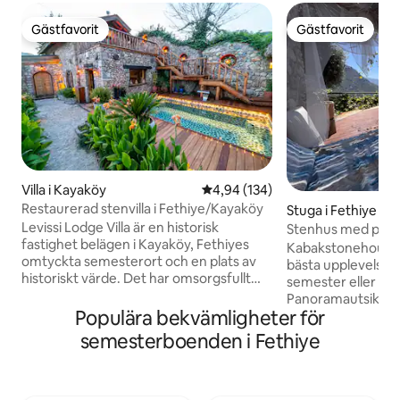
Gästfavorit
Gästfavorit
Gästfavorit
Gästfavorit
Villa i Kayaköy
4,94 av 5 i genomsnittligt bety
4,94 (134)
Restaurerad stenvilla i Fethiye/Kayaköy
Stuga i Fethiye
Levissi Lodge Villa är en historisk
Stenhus med pool 
fastighet belägen i Kayaköy, Fethiyes
över Kabak-bukte
Kabakstonehouse 
omtyckta semesterort och en plats av
bästa upplevelsen
historiskt värde. Det har omsorgsfullt
semester eller Ka
restaurerats av Erday İnşaat, vilket har
Panoramautsikten,
bevarat dess historiska karaktär och
Populära bekvämligheter för
arkitekturen domin
arkitektur. Med sin pool, som är
dalen. Ett stenhus
semesterboenden i Fethiye
utformad för att vara dold från insyn,
paviljong med utsi
och sin noggrant anlagda trädgård
vardagsrum, ett 
erbjuder boendet dig en förstklassig
för att sova eller k
boendeupplevelse. Den rymmer 2